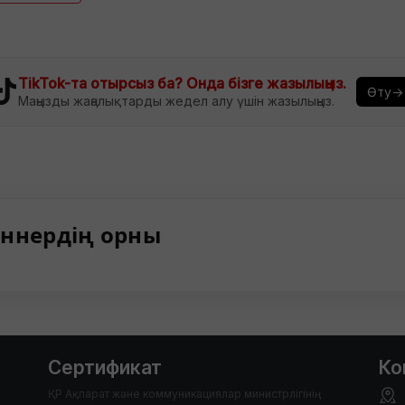
TikTok-та отырсыз ба? Онда бізге жазылыңыз.
Өту→
Маңызды жаңалықтарды жедел алу үшін жазылыңыз.
ннердің орны
Сертификат
Ко
ҚР Ақпарат және коммуникациялар министрлігінің