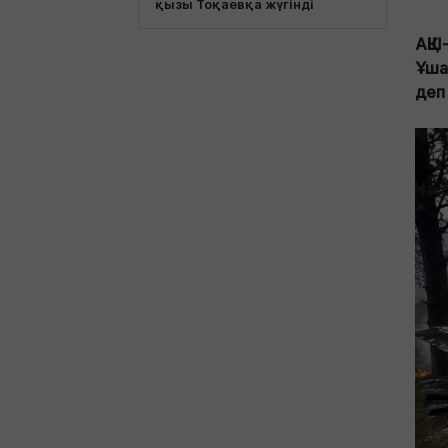
қызы Тоқаевқа жүгінді
АҚШ
Ұша
деп