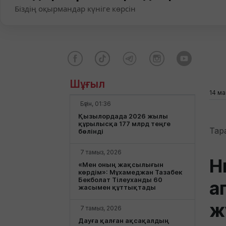
Біздің оқырмандар күніге көрсін
Шұғыл
14 ма
Бүгін, 01:36
Қызылордада 2026 жылы
құрылысқа 177 млрд теңге
Тар
бөлінді
7 тамыз, 2026
Н
«Мен оның жақсылығын
көрдім»: Мұхамеджан Тазабек
Бекболат Тілеуханды 60
а
жасымен құттықтады
ж
7 тамыз, 2026
Дауға қалған ақсақалдың