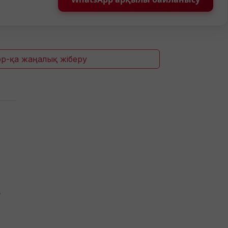
p-қа жаңалық жіберу
з