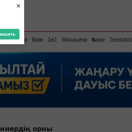
×
ент:
25°C
решить
Сараптама
Білім
ЗжТ
Медицина
Қаржы
Технолог
ннердің орны