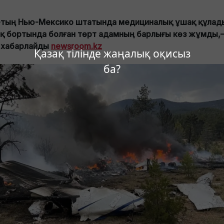
-тың Нью-Мексико штатында медициналық ұшақ құлад
қ бортында болған төрт адамның барлығы көз жұмды,
 хабарлайды
newsroom.kz
Қазақ тілінде жаңалық оқисыз
ба?