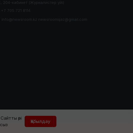
, 204-кабинет (Журналистер уйі)
+7 705 721 8114
info@newsroom.kz newsroomqaz@gmail.com
Сайтты әрі
Қабылдау
йсыз