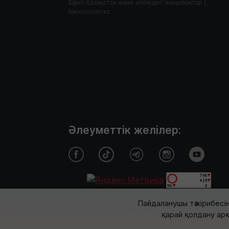
Бүгінгі Қазақстан және әлемдегі жаңалықтар |
Newsroom.kz
Әлеуметтік желілер:
Пайдаланушы тәжірибесін
қарай қолдану арқ