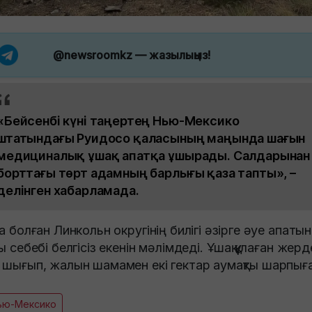
@newsroomkz
— жазылыңыз!
«Бейсенбі күні таңертең Нью-Мексико
штатындағы Руидосо қаласының маңында шағын
медициналық ұшақ апатқа ұшырады. Салдарынан
борттағы төрт адамның барлығы қаза тапты», –
делінген хабарламада.
ға болған Линкольн округінің билігі әзірге әуе апаты
ты себебі белгісіз екенін мәлімдеді. Ұшақ құлаған жерд
 шығып, жалын шамамен екі гектар аумақты шарпыға
ью-Мексико