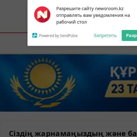
Subscribe to our
Разрешите сайту newsroom.kz
notifications!
отправлять вам уведомления на
To enable permission prompts, click on
Астана:
14°C
Алматы:
23°C
Шымк
рабочий стол
the notification icon
Запретить
Раз
Powered by SendPulse
Елорда
Сіздің жарнамаңыздың және ба