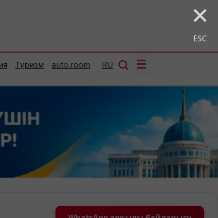
×
ESC
☰
ия
Туризм
auto.room
RU
WhatsApp арқылы байланысу