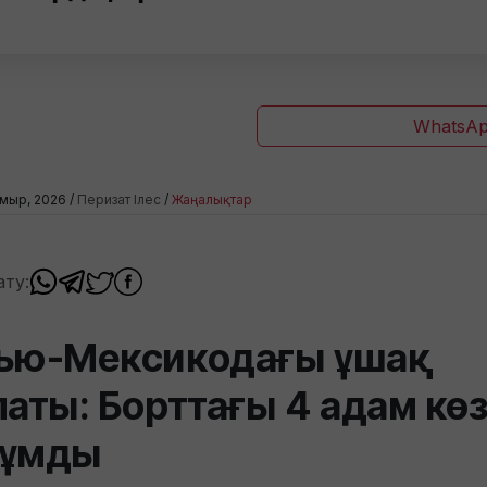
WhatsAp
мыр, 2026 /
Перизат Ілес
/
Жаңалықтар
ату:
ью-Мексикодағы ұшақ
паты: Борттағы 4 адам кө
ұмды