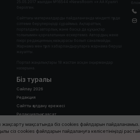
25.05.2017 жылдан №16544 «NewsRoom +» АА Куәлігі
блок
берілген.
Сайттағы материалдарды пайдаланғанда міндетті түрде
сілтеме берулеріңізді сұраймыз. Ақпараттық
порталдағы авторлық және басқа да құқықтар
толығымен қорғалатынын ескертеміз. Автордың жеке
пікірі редакцияның көзқарасы болып саналмайды.
Жарнама мен түрлі хабарландыруларға жарнама беруші
жауапты.
Портал жаңалықтары 18 жастан асқан оқырмандар
назарына.
Біз туралы
Сайлау 2026
Редакция
Сайтты қолдану ережесі
Редакциялық саясат
 жақсарту мақсатында біз cookies файлдарын пайдаланамыз. 
ылы сіз cookies файлдарын пайдалануға келісетініңізді раста
2017-2026 © Барлық құқық қорғалған