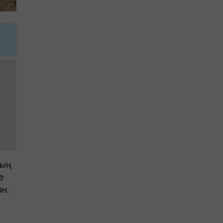
ның
е
н.