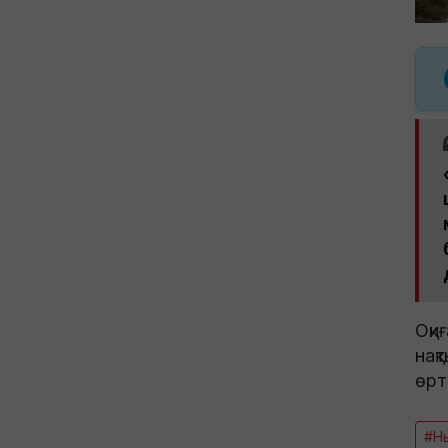
Оқи
нақ
өрт
#Н