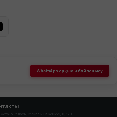
WhatsApp арқылы байланысу
нтакты
Астана каласы, Менгілік Ел кешесі, 8, 17В