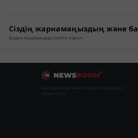
Сіздің жарнамаңыздың және ба
Біздің оқырмандар күніге көрсін
Бүгінгі Қазақстан және әлемдегі жаңалықтар |
Newsroom.kz