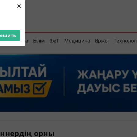
×
ент:
29°C
решить
Сараптама
Білім
ЗжТ
Медицина
Қаржы
Технолог
ннердің орны