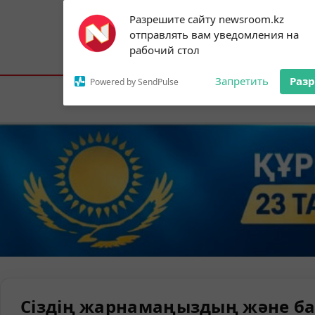
Subscribe to our
Разрешите сайту newsroom.kz
notifications!
отправлять вам уведомления на
To enable permission prompts, click on
Астана:
19°C
Алматы:
23°C
Шымк
рабочий стол
the notification icon
Запретить
Раз
Powered by SendPulse
Елорда
Сіздің жарнамаңыздың және ба