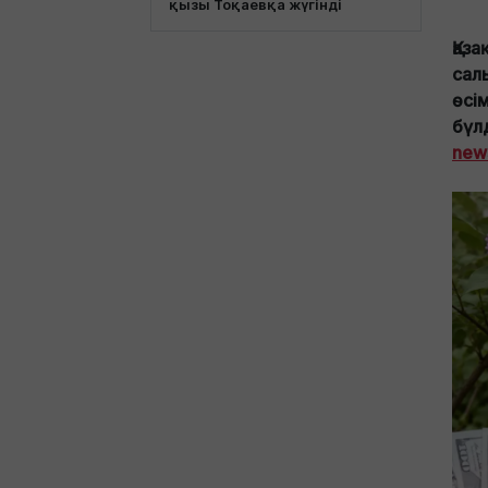
қызы Тоқаевқа жүгінді
Қаз
сал
өсі
бүл
new