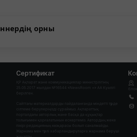
ннердің орны
Сертификат
Ко
ҚР Ақпарат және коммуникациялар министрлігінің
25.05.2017 жылдан №16544 «NewsRoom +» АА Куәлігі
блок
берілген.
Сайттағы материалдарды пайдаланғанда міндетті түрде
сілтеме берулеріңізді сұраймыз. Ақпараттық
порталдағы авторлық және басқа да құқықтар
толығымен қорғалатынын ескертеміз. Автордың жеке
пікірі редакцияның көзқарасы болып саналмайды.
Жарнама мен түрлі хабарландыруларға жарнама беруші
жауапты.