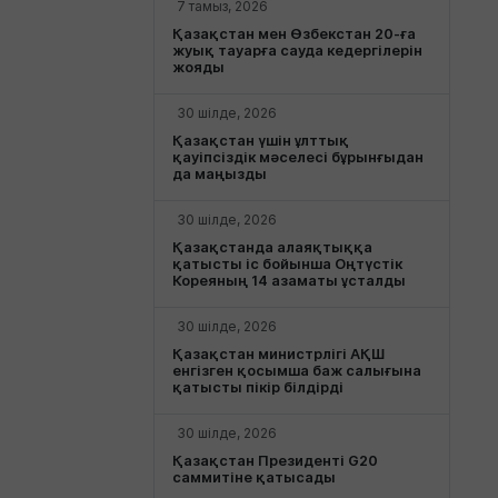
7 тамыз, 2026
Қазақстан мен Өзбекстан 20-ға
жуық тауарға сауда кедергілерін
жояды
30 шілде, 2026
Қазақстан үшін ұлттық
қауіпсіздік мәселесі бұрынғыдан
да маңызды
30 шілде, 2026
Қазақстанда алаяқтыққа
қатысты іс бойынша Оңтүстік
Кореяның 14 азаматы ұсталды
30 шілде, 2026
Қазақстан министрлігі АҚШ
енгізген қосымша баж салығына
қатысты пікір білдірді
30 шілде, 2026
Қазақстан Президенті G20
саммитіне қатысады