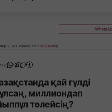
WhatsAp
мыр, 2026 /
Перизат Ілес
/
Жаңалықтар
ату:
азақстанда қай гүлді
ұлсаң, миллиондап
йыппұл төлейсің?