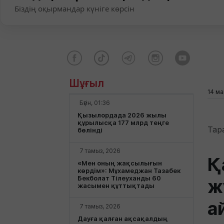
Біздің оқырмандар күніге көрсін
Шұғыл
14 ма
Бүгін, 01:36
Қызылордада 2026 жылы
құрылысқа 177 млрд теңге
Тар
бөлінді
7 тамыз, 2026
Қ
«Мен оның жақсылығын
көрдім»: Мұхамеджан Тазабек
Бекболат Тілеуханды 60
ж
жасымен құттықтады
а
7 тамыз, 2026
Дауға қалған ақсақалдың