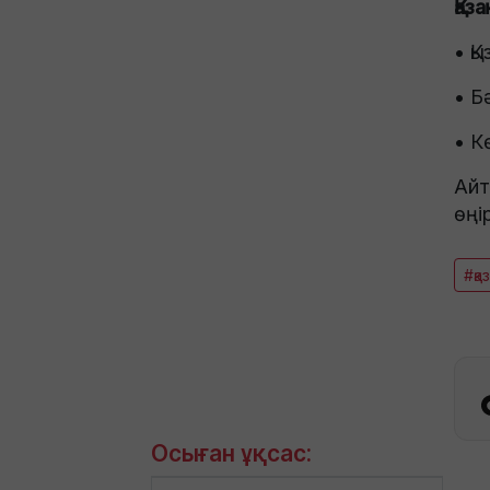
Қаз
• Қ
• Б
• К
Айт
өңі
#қа
Осыған ұқсас: