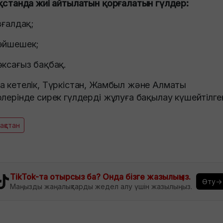
ақстанда жиі айтылатын қорғалатын гүлдер:
ызғалдақ;
әйшешек;
өксағыз бақбақ.
а кетелік, Түркістан, Жамбыл және Алматы
рлерінде сирек гүлдерді жұлуға бақылау күшейтілге
зақстан
TikTok-та отырсыз ба? Онда бізге жазылыңыз.
Өту→
Маңызды жаңалықтарды жедел алу үшін жазылыңыз.