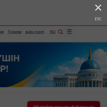
×
ESC
☰
ия
Туризм
auto.room
RU
WhatsApp арқылы байланысу