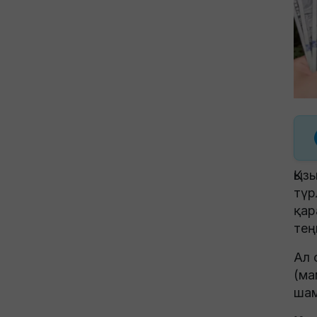
Қыз
түр
қар
тең
Ал 
(ма
шам