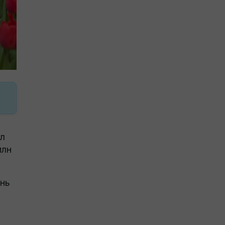
ұл
млн
ень