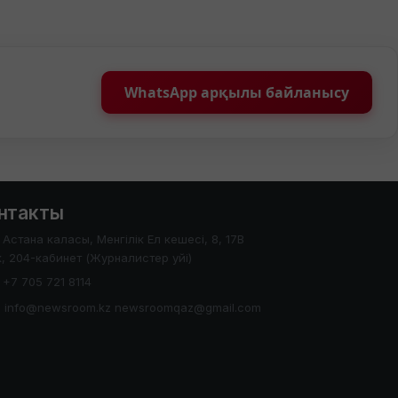
WhatsApp арқылы байланысу
нтакты
Астана каласы, Менгілік Ел кешесі, 8, 17В
, 204-кабинет (Журналистер уйі)
+7 705 721 8114
info@newsroom.kz newsroomqaz@gmail.com