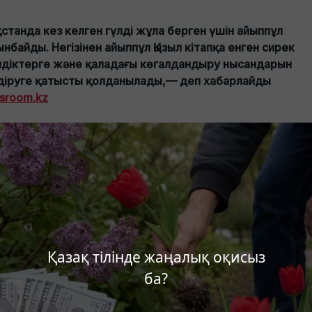
ақстанда кез келген гүлді жұла берген үшін айыппұл
ынбайды. Негізінен айыппұл Қызыл кітапқа енген сирек
мдіктерге және қаладағы көгалдандыру нысандарын
діруге қатысты қолданылады,— деп хабарлайды
sroom.kz
Қазақ тілінде жаңалық оқисыз
ба?