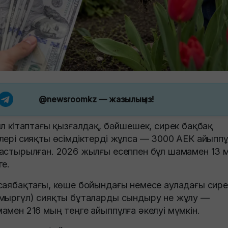
@newsroomkz
— жазылыңыз!
ыл кітаптағы қызғалдақ, бәйшешек, сирек бақбақ
лері сияқты өсімдіктерді жұлса — 3000 АЕК айыпп
астырылған. 2026 жылғы есеппен бұл шамамен 13 
ге.
саябақтағы, көше бойындағы немесе ауладағы сир
мыргүл) сияқты бұталарды сындыру не жұлу —
амен 216 мың теңге айыппұлға әкелуі мүмкін.