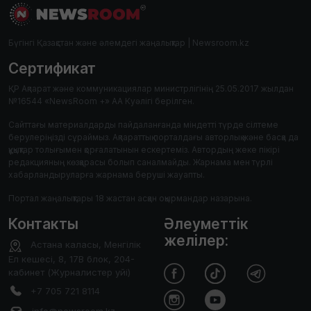
Бүгінгі Қазақстан және әлемдегі жаңалықтар | Newsroom.kz
Сертификат
ҚР Ақпарат және коммуникациялар министрлігінің 25.05.2017 жылдан
№16544 «NewsRoom +» АА Куәлігі берілген.
Сайттағы материалдарды пайдаланғанда міндетті түрде сілтеме
берулеріңізді сұраймыз. Ақпараттық порталдағы авторлық және басқа да
құқықтар толығымен қорғалатынын ескертеміз. Автордың жеке пікірі
редакцияның көзқарасы болып саналмайды. Жарнама мен түрлі
хабарландыруларға жарнама беруші жауапты.
Портал жаңалықтары 18 жастан асқан оқырмандар назарына.
Контакты
Әлеуметтік
желілер:
Астана каласы, Менгілік
Ел кешесі, 8, 17В блок, 204-
кабинет (Журналистер уйі)
+7 705 721 8114
info@newsroom.kz