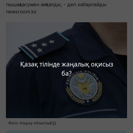
пышақтасумен аяқталды, - деп хабарлайды
newsroom.kz
Қазақ тілінде жаңалық оқисыз
ба?
Фото: Атырау облыстық ПД