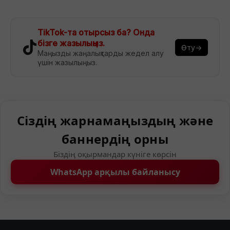
TikTok-та отырсыз ба? Онда
бізге жазылыңыз.
Өту→
Маңызды жаңалықтарды жедел алу
үшін жазылыңыз.
Сіздің жарнамаңыздың және
баннердің орны
Біздің оқырмандар күніге көрсін
WhatsApp арқылы байланысу