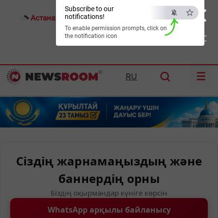
×
Subscribe to our
notifications!
Астана:
18°C
Алматы:
18°C
Шымкент:
21°C
To enable permission prompts, click on
the notification icon
ESC
☰
RU
Сіздің жарнамаңыздың және
баннердің орны
Біздің оқырмандар күніге көрсін
WhatsApp арқылы байланысу