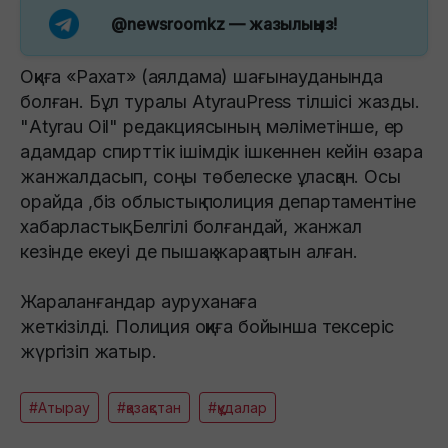
@newsroomkz
— жазылыңыз!
Оқиға «Рахат» (аялдама) шағынауданында
болған. Бұл туралы AtyrauPress тілшісі жазды.
"Atyrau Oil" редакциясының мәліметінше, ер
адамдар спирттік ішімдік ішкеннен кейін өзара
жанжалдасып, соңы төбелеске ұласқан. Осы
орайда ,біз облыстық полиция департаментіне
хабарластық. Белгілі болғандай, жанжал
кезінде екеуі де пышақ жарақатын алған.
Жараланғандар ауруханаға
жеткізілді. Полиция оқиға бойынша тексеріс
жүргізіп жатыр.
#Атырау
#қазақстан
#құдалар