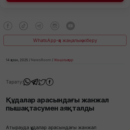
WhatsApp-қа жаңалық жіберу
14 қазан, 2025 /
NewsRoom
/
Жаңалықтар
Тарату:
Құдалар арасындағы жанжал
пышақтасумен аяқталды
Атырауда құдалар арасындағы жанжал