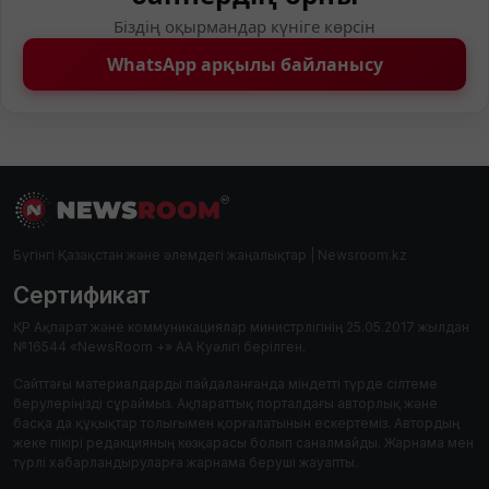
Біздің оқырмандар күніге көрсін
WhatsApp арқылы байланысу
Бүгінгі Қазақстан және әлемдегі жаңалықтар | Newsroom.kz
Сертификат
ҚР Ақпарат және коммуникациялар министрлігінің 25.05.2017 жылдан
№16544 «NewsRoom +» АА Куәлігі берілген.
Сайттағы материалдарды пайдаланғанда міндетті түрде сілтеме
берулеріңізді сұраймыз. Ақпараттық порталдағы авторлық және
басқа да құқықтар толығымен қорғалатынын ескертеміз. Автордың
жеке пікірі редакцияның көзқарасы болып саналмайды. Жарнама мен
түрлі хабарландыруларға жарнама беруші жауапты.