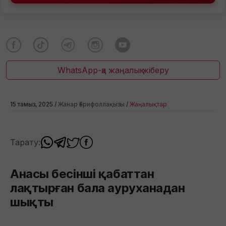
WhatsApp-қа жаңалық жіберу
15 тамыз, 2025 /
Жанар Ғарифоллақызы
/
Жаңалықтар
Тарату:
Анасы бесінші қабаттан
лақтырған бала ауруханадан
шықты