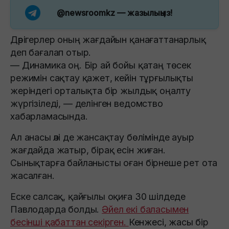
@newsroomkz
— жазылыңыз!
Дәрігерлер оның жағдайын қанағаттанарлық
деп бағалап отыр.
— Динамика оң. Бір ай бойы қатаң төсек
режимін сақтау қажет, кейін тұрғылықты
жеріндегі орталықта бір жылдық оңалту
жүргізіледі, — делінген ведомство
хабарламасында.
Ал анасы әлі де жансақтау бөлімінде ауыр
жағдайда жатыр, бірақ есін жиған.
Сынықтарға байланысты оған бірнеше рет ота
жасалған.
Еске салсақ, қайғылы оқиға 30 шілдеде
Павлодарда болды.
Әйел екі баласымен
бесінші қабаттан секірген.
Кенжесі, жасы бір