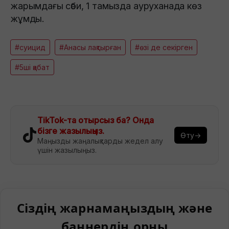
жарымдағы сәби, 1 тамызда ауруханада көз
жұмды.
#суицид
#Анасы лақтырған
#өзі де секірген
#5ші қабат
TikTok-та отырсыз ба? Онда
бізге жазылыңыз.
Өту→
Маңызды жаңалықтарды жедел алу
үшін жазылыңыз.
Сіздің жарнамаңыздың және
баннердің орны