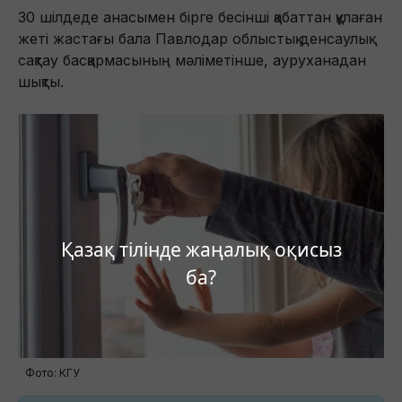
30 шілдеде анасымен бірге бесінші қабаттан құлаған
жеті жастағы бала Павлодар облыстық денсаулық
сақтау басқармасының мәліметінше, ауруханадан
шықты.
Қазақ тілінде жаңалық оқисыз
ба?
Фото: КГУ