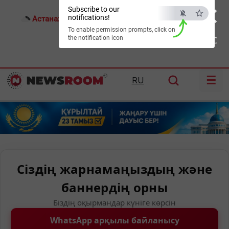
×
Subscribe to our
notifications!
Астана:
26°C
Алматы:
30°C
Шымкент:
37°C
To enable permission prompts, click on
the notification icon
ESC
☰
RU
Сіздің жарнамаңыздың және
баннердің орны
Біздің оқырмандар күніге көрсін
WhatsApp арқылы байланысу