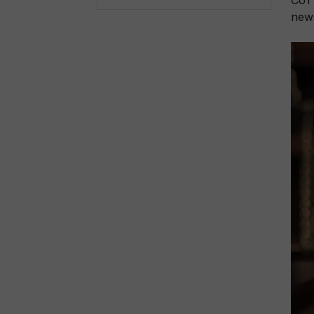
Сот
new