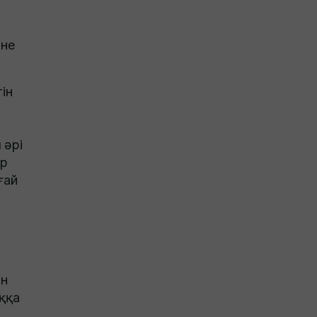
әне
ін
 әрі
ар
ғай
ін
ққа