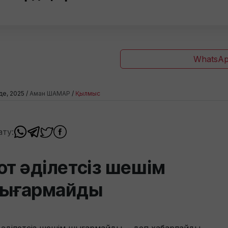
WhatsAp
де, 2025 /
Аман ШАМАР
/
Қылмыс
ату:
от әділетсіз шешім
ығармайды