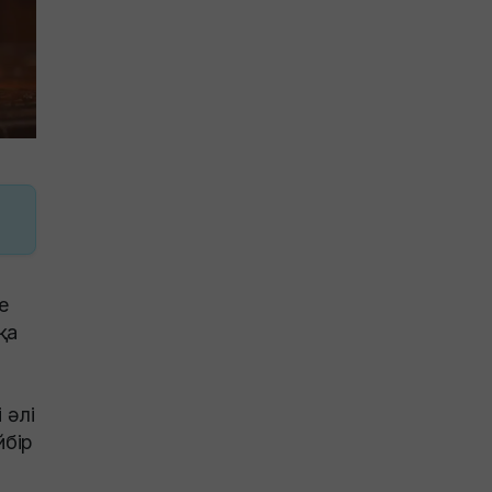
е
қа
 әлі
йбір