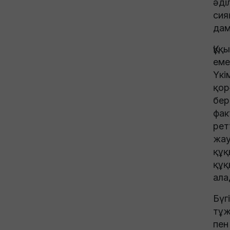
әді
сия
дам
Құқ
еме
Үкі
қор
бер
фак
рет
жау
құқ
құқ
ала
Бүг
тұж
пен