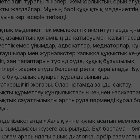
летсіздігі туралы пікірлер, жемқорлықтың орын алу
қты жағдайлар. Мұның бәрі құқықтық мәдениеттің
уына кері әсерін тигізеді.
ықтық мәдениет тек мемлекеттік институттардың ғ
с, азаматтық қоғамның да қатысуымен қалыптасад
меттік емес ұйымдар, адвокаттар, медиаторлар, құ
ғаушылар мен журналистер халыққа құқықтық кең
іп, заң талаптарын түсіндіруде, құқық бұзушылық
тілерін жария етуде белсенді рөл атқара алады. Бұ
те бұқаралық ақпарат құралдарының да
апкершілігі жоғары. Олар қоғамда заңды сақтау,
ықты құрметтеу құндылықтарын кеңінен насихатта
ықтық сауаттылықты арттыруда пәрменді құрал б
ды.
інде Қазақстанда «Халық үніне құлақ асатын мемлек
ырымдамасы жүзеге асырылуда. Бұл бастама – бил
 қоғам арасындағы ашық диалогқа, әрбір азаматты