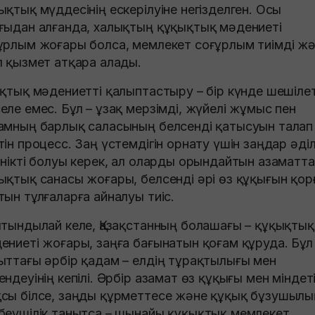
ықтық мүддесінің ескерілуіне негізделген. Осы
ғыдан алғанда, халықтың құқықтық мәдениеті
ұрлым жоғары болса, мемлекет соғұрлым тиімді ж
л қызмет атқара алады.
ықтық мәдениетті қалыптастыру – бір күнде шешілет
еле емес. Бұл – ұзақ мерзімді, жүйелі жұмыс пен
амның барлық саласының белсенді қатысуын талап
тін процесс. Заң үстемдігін орнату үшін заңдар әділ
інікті болуы керек, ал оларды орындайтын азаматт
ықтық санасы жоғары, белсенді әрі өз құқығын қор
тын тұлғаларға айналуы тиіс.
ытындылай келе, Қазақстанның болашағы – құқықтық
ениеті жоғары, заңға бағынатын қоғам құруда. Бұл
ыттағы әрбір қадам – елдің тұрақтылығы мен
ендеуінің кепілі. Әрбір азамат өз құқығы мен міндет
сы білсе, заңды құрметтесе және құқық бұзушылы
беушілік танытса – шынайы құқықтық мемлекет