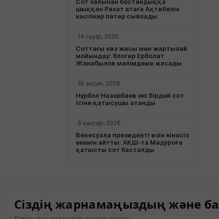
Сот залынан бостандыққа
шыққан Рахат атаға Ақтөбелік
кәсіпкер пәтер сыйлады
14 сәуір, 2026
Соттағы көз жасы мен жартылай
мойындау: блогер Ерболат
Жанабылов мәлімдеме жасады
19 ақпан, 2026
Нұрбол Назарбаев екі бірдей сот
ісіне қатысушы атанды
6 қаңтар, 2026
Венесуэла президенті өзін кінәсіз
екенін айтты: АҚШ-та Мадуроға
қатысты сот басталды
Сіздің жарнамаңыздың және ба
Біздің оқырмандар күніге көрсін