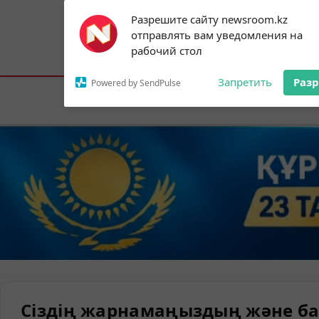
Subscribe to our
Разрешите сайту newsroom.kz
notifications!
отправлять вам уведомления на
To enable permission prompts, click on
Астана:
23°C
Алматы:
34°C
Шымк
рабочий стол
the notification icon
Запретить
Раз
Powered by SendPulse
Елорда
Сіздің жарнамаңыздың және ба