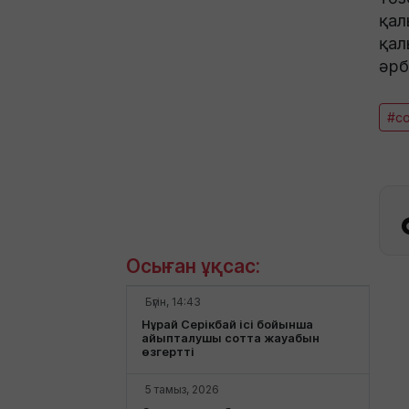
қал
қал
әрб
#с
Осыған ұқсас:
Бүгін, 14:43
Нұрай Серікбай ісі бойынша
айыпталушы сотта жауабын
өзгертті
5 тамыз, 2026