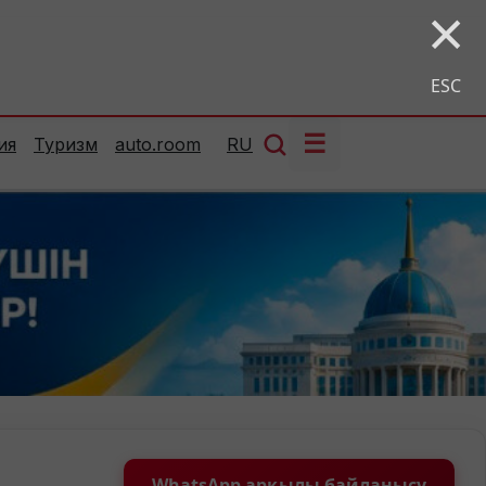
×
ESC
☰
ия
Туризм
auto.room
RU
WhatsApp арқылы байланысу