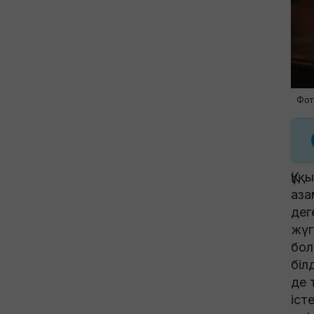
Фот
Құқ
аза
дег
жүг
бол
біл
де 
іст