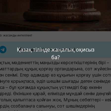
о: жасанды интеллект
Қазақ тілінде жаңалық оқисыз
@newsroomkz
— жазылыңыз!
ба?
ықтық мәдениеттің маңызды көрсеткіштерінің бірі –
маттардың құқық қорғау органдарына, сот жүйесін
ен сенімі. Егер адамдар өз құқығын қорғау үшін сот
інуге қорықпаса, әділ шешім шығады деген сенімде
са – бұл қоғамда құқықтың үстемдігі бар екенін
діреді. Өкінішке қарай, елімізде мұндай сенім деңгейі
толық қалыптаса қойған жоқ. Мұның себептері – ке
ердің созбалаңға салынуы, сот шешімдерінің