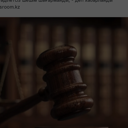
 әділетсіз шешім шығармайды, - деп хабарлайды
sroom.kz