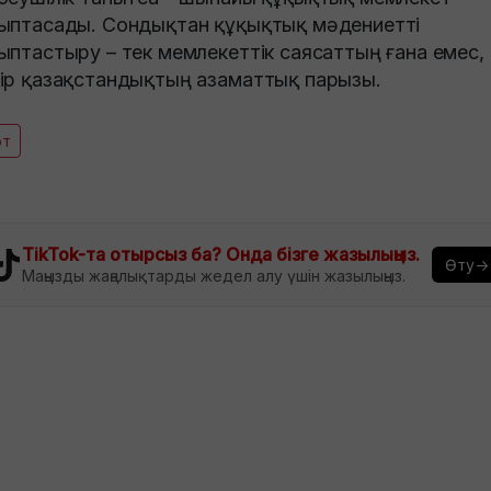
ыптасады. Сондықтан құқықтық мәдениетті
ыптастыру – тек мемлекеттік саясаттың ғана емес,
ір қазақстандықтың азаматтық парызы.
от
TikTok-та отырсыз ба? Онда бізге жазылыңыз.
Өту→
Маңызды жаңалықтарды жедел алу үшін жазылыңыз.