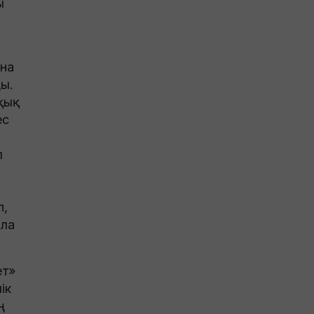
ы
ана
ы.
қық
ес
л
п,
ола
ет»
ік
ң