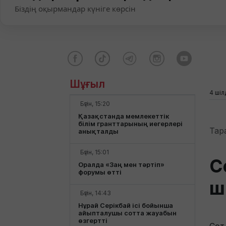
Біздің оқырмандар күніге көрсін
Шұғыл
4 шіл
Бүгін, 15:20
Қазақстанда мемлекеттік
білім гранттарының иегерлері
Тар
анықталды
Бүгін, 15:01
С
Оралда «Заң мен тәртіп»
форумы өтті
ш
Бүгін, 14:43
Нұрай Серікбай ісі бойынша
айыпталушы сотта жауабын
өзгертті