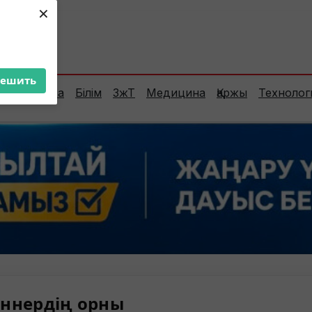
×
ент:
37°C
решить
Сараптама
Білім
ЗжТ
Медицина
Қаржы
Технолог
ннердің орны