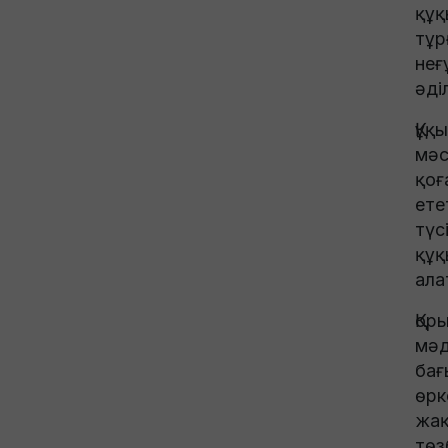
құқ
тұр
неғ
әді
Құқ
мәс
қоғ
ете
түс
құқ
ала
Қор
мәд
бағ
өрк
жақ
төз