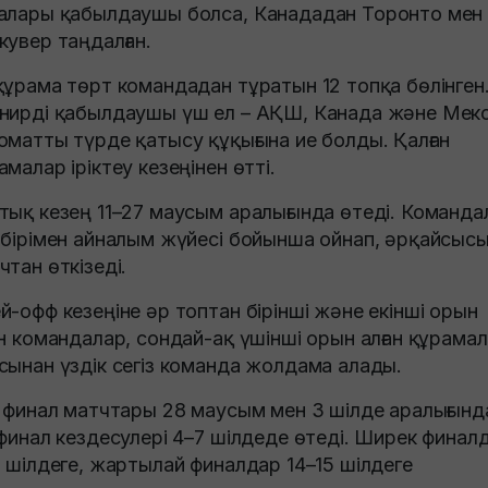
алары қабылдаушы болса, Канададан Торонто мен
кувер таңдалған.
құрама төрт командадан тұратын 12 топқа бөлінген
нирді қабылдаушы үш ел – АҚШ, Канада және Мек
оматты түрде қатысу құқығына ие болды. Қалған
амалар іріктеу кезеңінен өтті.
тық кезең 11–27 маусым аралығында өтеді. Команда
-бірімен айналым жүйесі бойынша ойнап, әрқайсыс
чтан өткізеді.
й-офф кезеңіне әр топтан бірінші және екінші орын
ан командалар, сондай-ақ үшінші орын алған құрама
сынан үздік сегіз команда жолдама алады.
6 финал матчтары 28 маусым мен 3 шілде аралығынд
 финал кездесулері 4–7 шілдеде өтеді. Ширек финал
1 шілдеге, жартылай финалдар 14–15 шілдеге