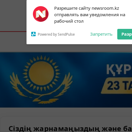
Subscribe to our
Разрешите сайту newsroom.kz
notifications!
отправлять вам уведомления на
To enable permission prompts, click on
Астана:
24°C
Алматы:
29°C
Шымк
рабочий стол
the notification icon
Запретить
Раз
Powered by SendPulse
Елорда
Сіздің жарнамаңыздың және ба