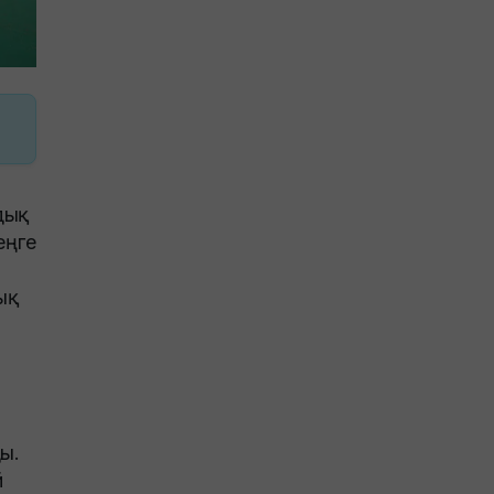
дық
еңге
ық
ы.
й