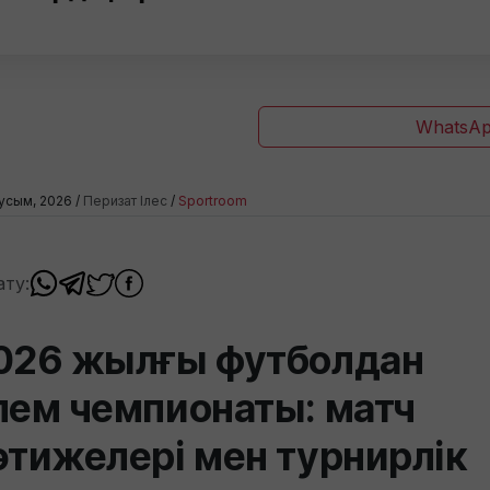
WhatsAp
усым, 2026 /
Перизат Ілес
/
Sportroom
ату:
026 жылғы футболдан
лем чемпионаты: матч
әтижелері мен турнирлік