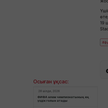
жос
Үші
өте
19 
Sta
#ф
Осыған ұқсас:
28 шілде, 2026
ФИФА әлем чемпионатының ең
үздік голын атады