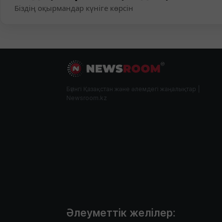
Біздің оқырмандар күніге көрсін
Бүгінгі Қазақстан және әлемдегі жаңалықтар |
Newsroom.kz
Әлеуметтік желілер: