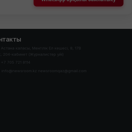
нтакты
Астана каласы, Менгілік Ел кешесі, 8, 17В
, 204-кабинет (Журналистер уйі)
+7 705 721 8114
info@newsroom.kz newsroomqaz@gmail.com