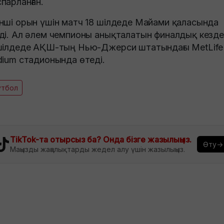
парланған.
нші орын үшін матч 18 шілдеде Майами қаласында
ді. Ал әлем чемпионы анықталатын финалдық кезд
шілдеде АҚШ-тың Нью-Джерси штатындағы MetLife
dium стадионында өтеді.
утбол
TikTok-та отырсыз ба? Онда бізге жазылыңыз.
Өту→
Маңызды жаңалықтарды жедел алу үшін жазылыңыз.