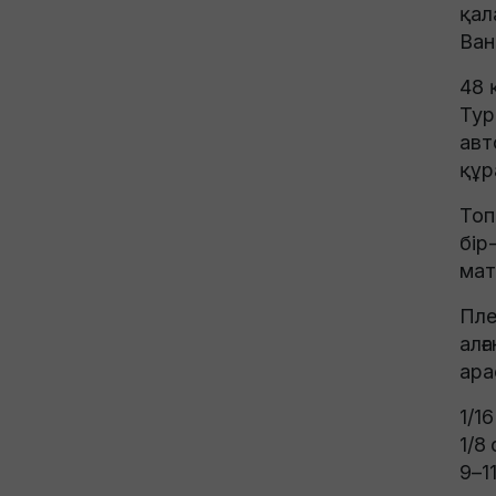
қал
Ван
48 
Тур
авт
құр
Топ
бір
мат
Пле
алғ
ара
1/1
1/8
9–1