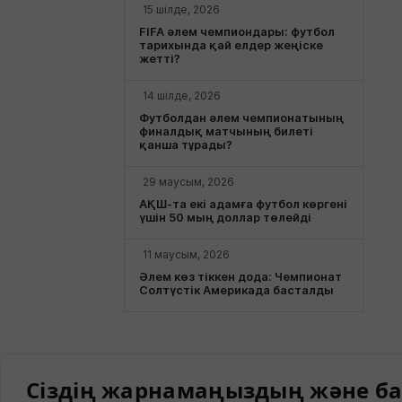
15 шілде, 2026
FIFA әлем чемпиондары: футбол
тарихында қай елдер жеңіске
жетті?
14 шілде, 2026
Футболдан әлем чемпионатының
финалдық матчының билеті
қанша тұрады?
29 маусым, 2026
АҚШ-та екі адамға футбол көргені
үшін 50 мың доллар төлейді
11 маусым, 2026
Әлем көз тіккен дода: Чемпионат
Солтүстік Америкада басталды
Сіздің жарнамаңыздың және ба