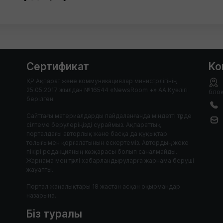
Сертификат
Ко
ҚР Ақпарат және коммуникациялар министрлігінің
25.05.2017 жылдан №16544 «NewsRoom +» АА Куәлігі
блок
берілген.
Сайттағы материалдарды пайдаланғанда міндетті түрде
сілтеме берулеріңізді сұраймыз. Ақпараттық
порталдағы авторлық және басқа да құқықтар
толығымен қорғалатынын ескертеміз. Автордың жеке
пікірі редакцияның көзқарасы болып саналмайды.
Жарнама мен түрлі хабарландыруларға жарнама беруші
жауапты.
Портал жаңалықтары 18 жастан асқан оқырмандар
назарына.
Біз туралы