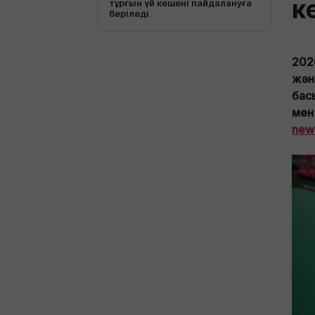
к
тұрғын үй кешені пайдалануға
беріледі
202
жән
бас
мен
new