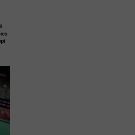
Ш
ics
рі