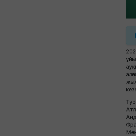
202
ұйы
ауқ
алғ
жыл
кез
Тур
Атл
Анд
Фра
Мек