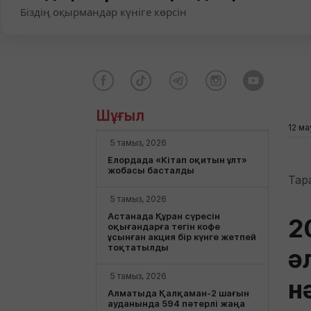
Біздің оқырмандар күніге көрсін
Шұғыл
12 ма
5 тамыз, 2026
Елордада «Кітап оқитын ұлт»
жобасы басталды
Тар
5 тамыз, 2026
Астанада Құран сүресін
2
оқығандарға тегін кофе
ұсынған акция бір күнге жетпей
тоқтатылды
ә
5 тамыз, 2026
н
Алматыда Қалқаман-2 шағын
ауданында 594 пәтерлі жаңа