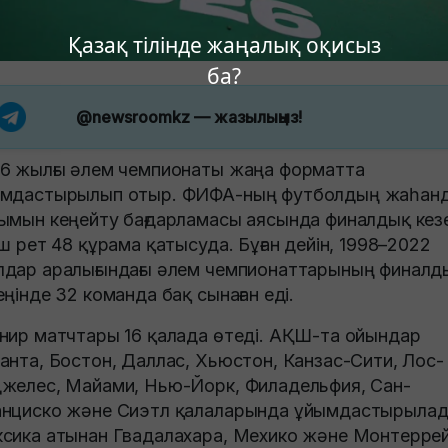
Қазақ тілінде жаңалық оқисыз
ба?
@newsroomkz
— жазылыңыз!
6 жылғы әлем чемпионаты жаңа форматта
мдастырылып отыр. ФИФА-ның футболдың жаһан
ымын кеңейту бағдарламасы аясында финалдық кез
аш рет 48 құрама қатысуда. Бұған дейін, 1998–2022
дар аралығындағы әлем чемпионаттарының финалд
еңінде 32 команда бақ сынаған еді.
нир матчтары 16 қалада өтеді. АҚШ-та ойындар
анта, Бостон, Даллас, Хьюстон, Канзас-Сити, Лос-
желес, Майами, Нью-Йорк, Филадельфия, Сан-
нциско және Сиэтл қалаларында ұйымдастырылад
сика атынан Гвадалахара, Мехико және Монтерре