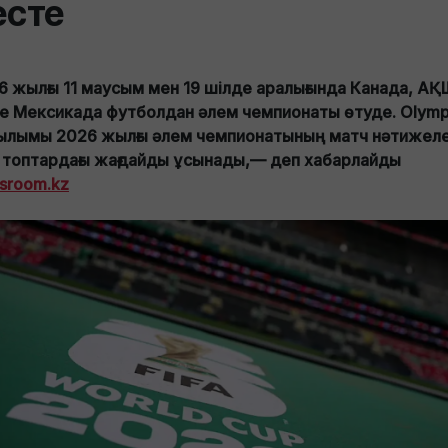
есте
6 жылғы 11 маусым мен 19 шілде аралығында Канада, АҚ
е Мексикада футболдан әлем чемпионаты өтуде. Olymp
ылымы 2026 жылғы әлем чемпионатының матч нәтижеле
 топтардағы жағдайды ұсынады,— деп хабарлайды
sroom.kz