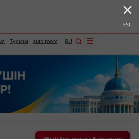
×
ESC
☰
ия
Туризм
auto.room
RU
WhatsApp арқылы байланысу