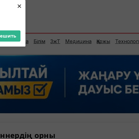
×
ент:
33°C
решить
Сараптама
Білім
ЗжТ
Медицина
Қаржы
Технолог
ннердің орны