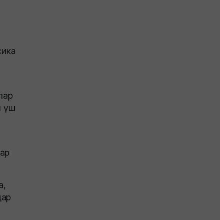
.
сика
лар
ы үш
лар
а,
дар