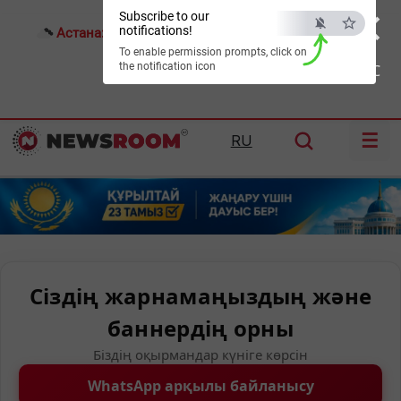
×
Subscribe to our
notifications!
Астана:
19°C
Алматы:
20°C
Шымкент:
21°C
To enable permission prompts, click on
the notification icon
ESC
☰
RU
Сіздің жарнамаңыздың және
баннердің орны
Біздің оқырмандар күніге көрсін
WhatsApp арқылы байланысу