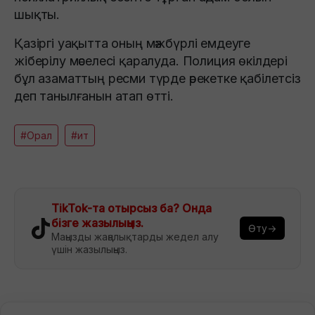
шықты.
Қазіргі уақытта оның мәжбүрлі емдеуге
жіберілу мәселесі қаралуда. Полиция өкілдері
бұл азаматтың ресми түрде әрекетке қабілетсіз
деп танылғанын атап өтті.
#Орал
#ит
TikTok-та отырсыз ба? Онда
бізге жазылыңыз.
Өту→
Маңызды жаңалықтарды жедел алу
үшін жазылыңыз.