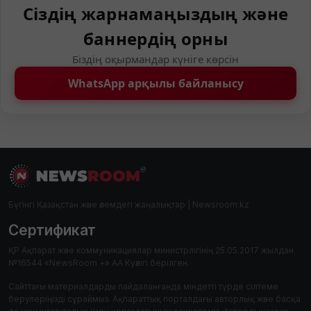
Сіздің жарнамаңыздың және
баннердің орны
Біздің оқырмандар күніге көрсін
WhatsApp арқылы байланысу
Бүгінгі Қазақстан және әлемдегі жаңалықтар | Newsroom.kz
Сертификат
ҚР Ақпарат және коммуникациялар министрлігінің 25.05.2017 жылдан
№16544 «NewsRoom +» АА Куәлігі берілген.
Сайттағы материалдарды пайдаланғанда міндетті түрде сілтеме
берулеріңізді сұраймыз. Ақпараттық порталдағы авторлық және басқа