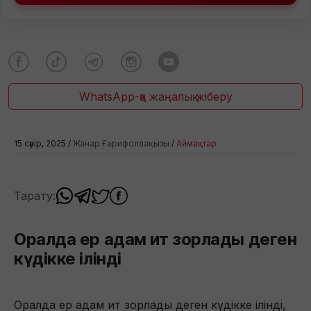
WhatsApp-қа жаңалық жіберу
15 сәуір, 2025 /
Жанар Ғарифоллақызы
/
Аймақтар
Тарату:
Оралда ер адам ит зорлады деген
күдікке ілінді
Оралда ер адам ит зорлады деген күдікке ілінді,