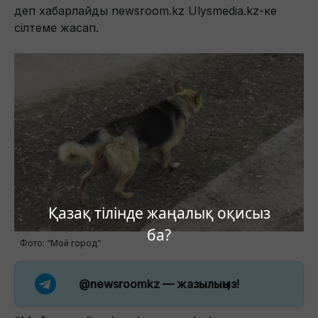
деп хабарлайды newsroom.kz Ulysmedia.kz-ке
сілтеме жасап.
Қазақ тілінде жаңалық оқисыз
ба?
Фото: “Мой город”
@newsroomkz
— жазылыңыз!