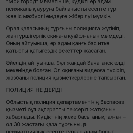
“Мой город” мәліметінше, күдікті ер адам
психикалық ауруға байланысты есепте тұр
және іс мәжбүрлі емдеуге жіберілуі мүмкін.
Орал қаласының тұрғыны полицияға жүгініп,
жантүршігерлік оқиғаға куә болғанын мәлімдеді.
Оның айтуынша, ер адам қаңғыбас итке
қатысты қатыгездік әрекеттер жасаған.
Әйелдің айтуынша, бұл жағдай Зачаганск елді
мекенінде болған. Ол оқиғаны видеоға түсіріп,
жазбаны полиция қызметкерлеріне тапсырған.
ПОЛИЦИЯ НЕ ДЕЙДІ
Облыстық полиция департаментінің баспасөз
қызметі бұл ақпаратты тексеріп жатқанын
хабарлады. Күдіктінің жеке басы анықталған –
ол 30 жастағы қала тұрғыны, әрі
психиатриялық есепте тұрған адам болып