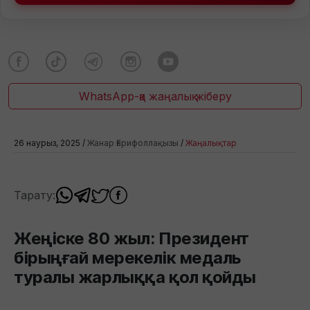
WhatsApp-қа жаңалық жіберу
26 наурыз, 2025 /
Жанар Ғарифоллақызы
/
Жаңалықтар
Тарату:
Жеңіске 80 жыл: Президент
бірыңғай мерекелік медаль
туралы жарлыққа қол қойды