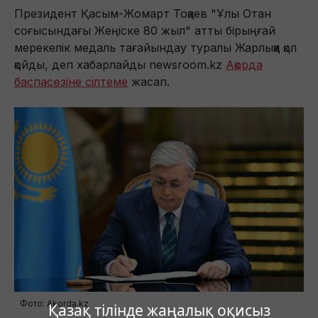
Президент Қасым-Жомарт Тоқаев "Ұлы Отан
соғысындағы Жеңіске 80 жыл" атты бірыңғай
мерекелік медаль тағайындау туралы Жарлыққа қол
қойды, деп хабарлайды newsroom.kz
Ақорда
баспасөзіне сілтеме
жасап.
Фото: Akorda.kz
Қазақ тілінде жаңалық оқисыз