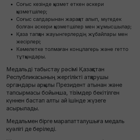
Соғыс кезінде қызмет еткен әскери
қызметшілер;​
Соғыс салдарынан жарақат алып, мүгедек
болған әскери қызметшілер мен жұмысшылар;​
Қаза тапқан жауынгерлердің жұбайлары мен
жесірлері;​
Кәмелетке толмаған концлагерь және гетто
тұтқындары.​
Медальді табыстау рәсімі Қазақстан
Республикасының жергілікті атқарушы
органдары арқылы Президент атынан және
тапсырмасы бойынша, тізімдер бекітілген
күннен бастап алты ай ішінде жүзеге
асырылады.​
Медальмен бірге марапатталушыға медаль
куәлігі де беріледі.​