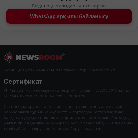
Біздің оқырмандар күніге көрсін
WhatsApp арқылы байланысу
Бүгінгі Қазақстан және әлемдегі жаңалықтар | Newsroom.kz
Сертификат
ҚР Ақпарат және коммуникациялар министрлігінің 25.05.2017 жылдан
№16544 «NewsRoom +» АА Куәлігі берілген.
Сайттағы материалдарды пайдаланғанда міндетті түрде сілтеме
берулеріңізді сұраймыз. Ақпараттық порталдағы авторлық және
басқа да құқықтар толығымен қорғалатынын ескертеміз. Автордың
жеке пікірі редакцияның көзқарасы болып саналмайды. Жарнама мен
түрлі хабарландыруларға жарнама беруші жауапты.