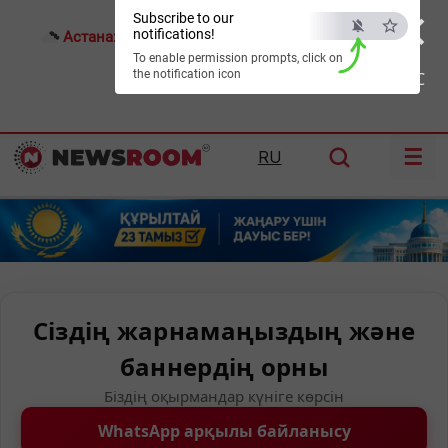
×
Subscribe to our
notifications!
Астана:
23°C
Алматы:
31°C
Шымкент:
35°C
To enable permission prompts, click on
the notification icon
ESC
☰
RU
Сіздің жарнамаңыздың және
баннердің орны
Біздің оқырмандар күніге көрсін
WhatsApp арқылы байланысу