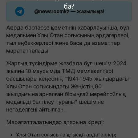
ба?
@newsroomkz
— жазылыңыз!
Ақорда баспасөз қызметінің хабарлауынша, бұл
медальмен Ұлы Отан соғысының ардагерлері,
тыл еңбеккерлері және басқа да азаматтар
марапатталады.​
Жарлыққа түсіндірме жазбада бұл шешім 2024
жылғы 10 маусымда ТМД мемлекеттері
басшылары кеңесінің "1941-1945 жылдардағы
Ұлы Отан соғысындағы Жеңістің 80
жылдығына арналған бірыңғай мерейтойлық
медальді белгілеу туралы" шешіміне
негізделгені айтылған.​
Марапатталатындар қатарына кіреді:
Ұлы Отан соғысына қатысқан ардагерлер;​