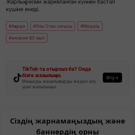
Жарлық ресми жарияланған күннен бастап
күшіне енеді.​
#Ақорда
#Ұлы Отан соғысы
#Медаль
#жеңіске 80 жыл
TikTok-та отырсыз ба? Онда
бізге жазылыңыз.
Өту→
Маңызды жаңалықтарды жедел алу
үшін жазылыңыз.
Сіздің жарнамаңыздың және
баннердің орны