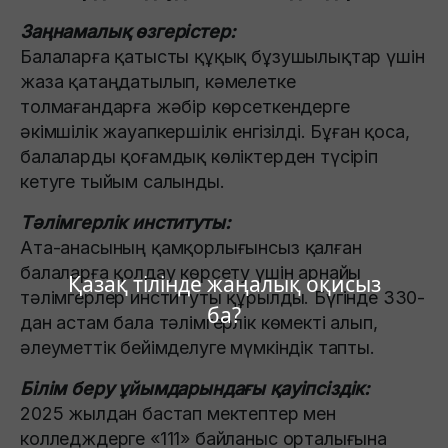
Заңнамалық өзгерістер:
Балаларға қатысты құқық бұзушылықтар үшін
жаза қатаңдатылып, кәмелетке
толмағандарға жәбір көрсеткендерге
әкімшілік жауапкершілік енгізілді. Бұған қоса,
балаларды қоғамдық көліктерден түсіріп
кетуге тыйым салынды.
Тәлімгерлік институты:
Ата-анасының қамқорлығынсыз қалған
балаларға қолдау көрсету үшін арнайы
Қазақ тілінде жаңалық оқисыз
тәлімгерлер институты құрылды. Бүгінде 330-
ба?
дан астам бала тәлімгерлік көмекті алып,
әлеуметтік бейімделуге мүмкіндік тапты.
Білім беру ұйымдарындағы қауіпсіздік:
2025 жылдан бастап мектептер мен
колледждерге «111» байланыс орталығына