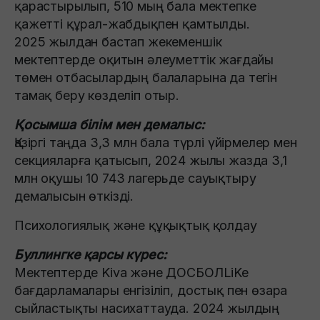
қарастырылып, 510 мың бала мектепке
қажетті құрал-жабдықпен қамтылды.
2025 жылдан бастап жекеменшік
мектептерде оқитын әлеуметтік жағдайы
төмен отбасылардың балаларына да тегін
тамақ беру көзделіп отыр.
Қосымша білім мен демалыс:
Қазіргі таңда 3,3 млн бала түрлі үйірмелер мен
секцияларға қатысып, 2024 жылы жазда 3,1
млн оқушы 10 743 лагерьде сауықтыру
демалысын өткізді.
Психологиялық және құқықтық қолдау
Буллингке қарсы күрес:
Мектептерде Kiva және ДОСБОЛLiKe
бағдарламалары енгізіліп, достық пен өзара
сыйластықты насихаттауда. 2024 жылдың