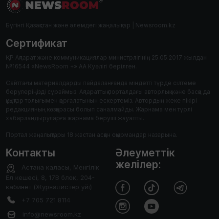
Бүгінгі Қазақстан және әлемдегі жаңалықтар | Newsroom.kz
Сертификат
ҚР Ақпарат және коммуникациялар министрлігінің 25.05.2017 жылдан
№16544 «NewsRoom +» АА Куәлігі берілген.
Сайттағы материалдарды пайдаланғанда міндетті түрде сілтеме
берулеріңізді сұраймыз. Ақпараттық порталдағы авторлық және басқа да
құқықтар толығымен қорғалатынын ескертеміз. Автордың жеке пікірі
редакцияның көзқарасы болып саналмайды. Жарнама мен түрлі
хабарландыруларға жарнама беруші жауапты.
Портал жаңалықтары 18 жастан асқан оқырмандар назарына.
Контакты
Әлеуметтік
желілер:
Астана каласы, Менгілік
Ел кешесі, 8, 17В блок, 204-
кабинет (Журналистер уйі)
+7 705 721 8114
info@newsroom.kz