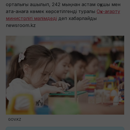
орталығы ашылып, 242 мыңнан астам оқушы мен
ата-анаға көмек көрсетілгенді туралы
Оқу-ағарту
министрлігі мәлімдеді
деп хабарлайды
newsroom.kz
GOV.KZ