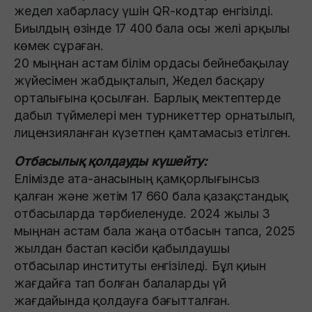
жедел хабарласу үшін QR-кодтар енгізілді.
Биылдың өзінде 17 400 бала осы желі арқылы
көмек сұраған.
20 мыңнан астам білім ордасы бейнебақылау
жүйесімен жабдықталып, Жедел басқару
орталығына қосылған. Барлық мектептерде
дабыл түймелері мен турникеттер орнатылып,
лицензияланған күзетпен қамтамасыз етілген.
Отбасылық қолдауды күшейту:
Елімізде ата-анасының қамқорлығынсыз
қалған және жетім 17 660 бала қазақстандық
отбасыларда тәрбиеленуде. 2024 жылы 3
мыңнан астам бала жаңа отбасын тапса, 2025
жылдан бастап кәсіби қабылдаушы
отбасылар институты енгізіледі. Бұл қиын
жағдайға тап болған балаларды үй
жағдайында қолдауға бағытталған.