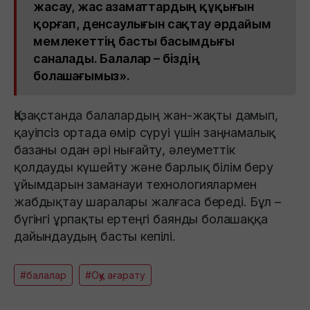
жасау, жас азаматтардың құқығын
қорғап, денсаулығын сақтау әрдайым
мемлекеттің басты басымдығы
саналады. Балалар – біздің
болашағымыз».
Қазақстанда балалардың жан-жақты дамып,
қауіпсіз ортада өмір сүруі үшін заңнамалық
базаны одан әрі нығайту, әлеуметтік
қолдауды күшейту және барлық білім беру
ұйымдарын заманауи технологиялармен
жабдықтау шаралары жалғаса береді. Бұл –
бүгінгі ұрпақты ертеңгі баянды болашаққа
дайындаудың басты кепілі.
#балалар
#Оқу ағарату