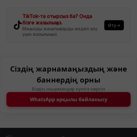
TikTok-та отырсыз ба? Онда
бізге жазылыңыз.
Өту→
Маңызды жаңалықтарды жедел алу
үшін жазылыңыз.
Сіздің жарнамаңыздың және
баннердің орны
Біздің оқырмандар күніге көрсін
WhatsApp арқылы байланысу