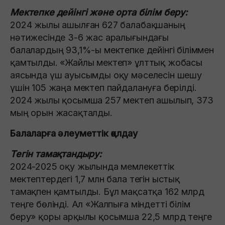
Мектепке дейінгі және орта білім беру:
2024 жылы ашылған 627 балабақшаның
нәтижесінде 3-6 жас аралығындағы
балалардың 93,1%-ы мектепке дейінгі біліммен
қамтылды. «Жайлы мектеп» ұлттық жобасы
аясында үш ауысымды оқу мәселесін шешу
үшін 105 жаңа мектеп пайдалануға берілді.
2024 жылы қосымша 257 мектеп ашылып, 373
мың орын жасақталды.
Балаларға әлеуметтік қолдау
Тегін тамақтандыру:
2024-2025 оқу жылында мемлекеттік
мектептердегі 1,7 млн бала тегін ыстық
тамақпен қамтылды. Бұл мақсатқа 162 млрд
теңге бөлінді. Ал «Жалпыға міндетті білім
беру» қоры арқылы қосымша 22,5 млрд теңге