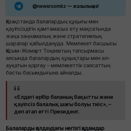
@newsroomkz
— жазылыңыз!
Қазақстанда балалардың құқығы мен
қауіпсіздігін қамтамасыз ету мақсатында
жаңа заңнамалық және стратегиялық
шаралар қабылдануда. Мемлекет басшысы
Қасым-Жомарт Тоқаевтың тапсырмасы
аясында балалардың құқықтары мен әл-
ауқатын қорғау – мемлекеттік саясаттың
басты басымдығына айналды.
«Елдегі әрбір баланың бақытты және
қауіпсіз балалық шағы болуы тиіс», –
деп атап өтті Президент.
Балаларды қолдаудағы негізгі қадамдар