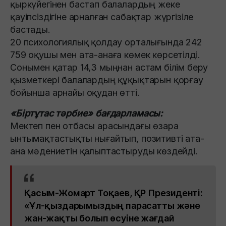
қыркүйегінен бастап балалардың жеке
қауіпсіздігіне арналған сабақтар жүргізіле
бастады.
20 психологиялық қолдау орталығында 242
759 оқушы мен ата-анаға көмек көрсетілді.
Сонымен қатар 14,3 мыңнан астам білім беру
қызметкері балалардың құқықтарын қорғау
бойынша арнайы оқудан өтті.
«Біртұтас тәрбие» бағдарламасы:
Мектеп пен отбасы арасындағы өзара
ынтымақтастықты нығайтып, позитивті ата-
ана мәдениетін қалыптастыруды көздейді.
Қасым-Жомарт Тоқаев, ҚР Президенті:
«Ұл-қыздарымыздың парасатты және
жан-жақты болып өсуіне жағдай