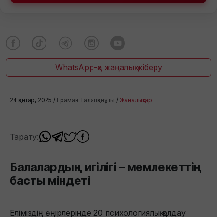
WhatsApp-қа жаңалық жіберу
24 қаңтар, 2025 /
Ераман Талапқанұлы
/
Жаңалықтар
Тарату:
Балалардың игілігі – мемлекеттің
басты міндеті
Еліміздің өңірлерінде 20 психологиялық қолдау