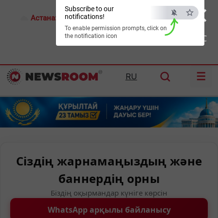
×
Subscribe to our
notifications!
Астана:
16°C
Алматы:
24°C
Шымкент:
28°C
To enable permission prompts, click on
the notification icon
ESC
☰
RU
Сіздің жарнамаңыздың және
баннердің орны
Біздің оқырмандар күніге көрсін
WhatsApp арқылы байланысу