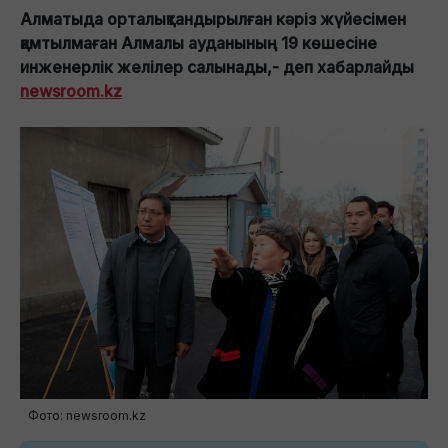
Алматыда орталықтандырылған кәріз жүйесімен
қамтылмаған Алмалы ауданының 19 көшесіне
инженерлік желілер салынады,- деп хабарлайды
newsroom.kz
Фото: newsroom.kz