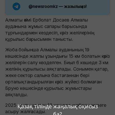
@newsroomkz
— жазылыңыз!
Алматы әкімі Ерболат Досаев Алмалы
ауданына жұмыс сапары барысында
тұрғындармен кездесіп, кәріз желілерінің
құрылыс барысымен танысты.
Жоба бойынша Алмалы ауданының 19
көшесінде жалпы ұзындығы 15 км болатын кәріз
желілерін салу көзделген. Биыл 6 көшеде 3 км
желінің құрылысы аяқталады. Сонымен қатар,
жеке сектор салына бастағаннан бері
орталықтандырылған кәріз жүйесі болмаған
Бруно көшесінде құрылыс жұмыстары
аяқталды.
2025 жылы қалған 13 көшеде жобаны жүзеге
Қазақ тілінде жаңалық оқисыз
асыру жалғасады.
ба?