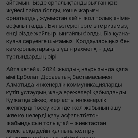
айтамын. Бізде орталықтандырылған кәріз
жүйесі пайда болды, көше жарығы
орнатылды, жұмыстан кейін жол толық енімен
асфальтталды. Бұл өзгерістерге өте ризамыз,
енді бізде жайлы әрі ыңғайлы болды. Біз қуана-
қуана серуенге шығамыз. Қолдауларыңыз бен
қамқорлықтарыңыз үшін рахмет», - деді
тұрғындардың бірі.
Айта кетейік, 2024 жылдың наурызында қала
әкімі Ерболат Досаевтың бастамасымен
Алматыда инженерлік коммуникацияларды
күтіп ұстаудың жаңа ережелері қабылданды.
Құжатқа сәйкес, жер асты инженерлік
желілерді төсеу кезінде жол жабынын ашу
және көшелерді қазу асфальтбетон
жабындысын толықтай – жиектастан
жиектасқа дейін қалпына келтіру