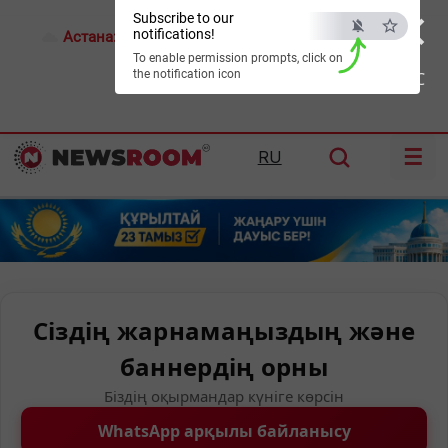
×
Subscribe to our
notifications!
Астана:
17°C
Алматы:
26°C
Шымкент:
28°C
To enable permission prompts, click on
the notification icon
ESC
☰
RU
Сіздің жарнамаңыздың және
баннердің орны
Біздің оқырмандар күніге көрсін
WhatsApp арқылы байланысу