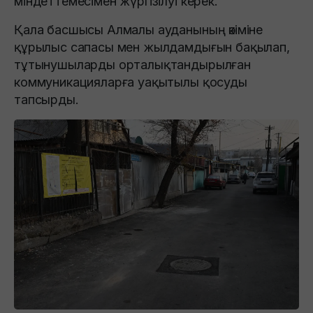
міндеттемесімен жүргізілуі керек.
Қала басшысы Алмалы ауданының әкіміне
құрылыс сапасы мен жылдамдығын бақылап,
тұтынушыларды орталықтандырылған
коммуникацияларға уақытылы қосуды
тапсырды.