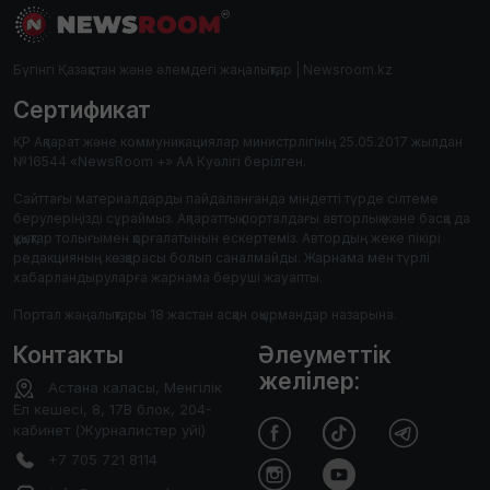
Бүгінгі Қазақстан және әлемдегі жаңалықтар | Newsroom.kz
Сертификат
ҚР Ақпарат және коммуникациялар министрлігінің 25.05.2017 жылдан
№16544 «NewsRoom +» АА Куәлігі берілген.
Сайттағы материалдарды пайдаланғанда міндетті түрде сілтеме
берулеріңізді сұраймыз. Ақпараттық порталдағы авторлық және басқа да
құқықтар толығымен қорғалатынын ескертеміз. Автордың жеке пікірі
редакцияның көзқарасы болып саналмайды. Жарнама мен түрлі
хабарландыруларға жарнама беруші жауапты.
Портал жаңалықтары 18 жастан асқан оқырмандар назарына.
Контакты
Әлеуметтік
желілер:
Астана каласы, Менгілік
Ел кешесі, 8, 17В блок, 204-
кабинет (Журналистер уйі)
+7 705 721 8114