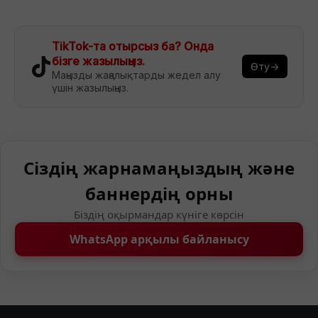
TikTok-та отырсыз ба? Онда
бізге жазылыңыз.
Өту→
Маңызды жаңалықтарды жедел алу
үшін жазылыңыз.
Сіздің жарнамаңыздың және
баннердің орны
Біздің оқырмандар күніге көрсін
WhatsApp арқылы байланысу