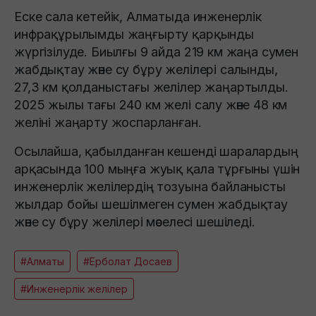
Еске сала кетейік, Алматыда инженерлік
инфрақұрылымды жаңғырту қарқынды
жүргізілуде. Биылғы 9 айда 219 км жаңа сумен
жабдықтау және су бұру желілері салынды,
27,3 км қолданыстағы желілер жаңартылды.
2025 жылы тағы 240 км желі салу және 48 км
желіні жаңарту жоспарланған.
Осылайша, қабылданған кешенді шаралардың
арқасында 100 мыңға жуық қала тұрғыны үшін
инженерлік желілердің тозуына байланысты
жылдар бойы шешілмеген сумен жабдықтау
және су бұру желілері мәселесі шешіледі.
#Алматы
#Ерболат Досаев
#Инженерлік желілер