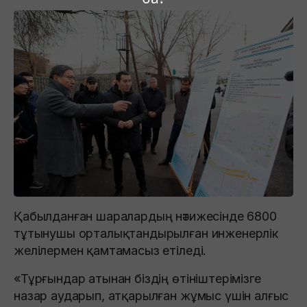
Қабылданған шаралардың нәтижесінде 6800
тұтынушы орталықтандырылған инженерлік
желілермен қамтамасыз етіледі.
«Тұрғындар атынан біздің өтініштерімізге
назар аударып, атқарылған жұмыс үшін алғыс