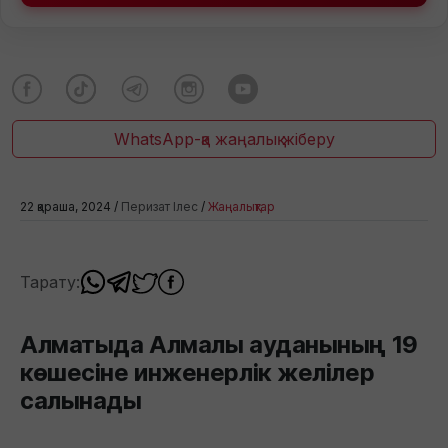
WhatsApp-қа жаңалық жіберу
22 қараша, 2024 /
Перизат Ілес
/
Жаңалықтар
Тарату:
Алматыда Алмалы ауданының 19
көшесіне инженерлік желілер
салынады