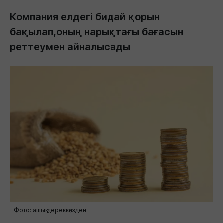
Компания елдегі бидай қорын
бақылап,оның нарықтағы бағасын
реттеумен айналысады
Фото: ашық дереккөзден