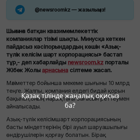
@newsroomkz
— жазылыңыз!
Шығынға батқан квазимемлекеттік
компаниялар тізімі шықты. Минусқа кеткен
пайдасыз кәсіпорындардың көшін «Азық-
түлік келісім шарт корпорациясы» бастап
тұр,- деп хабарлайды
newsroom.kz
порталы
Жібек Жолы
арнасына
сілтеме жасап.
Мәліметтер бойынша мекеме шығыны 10 млрд
теңге. Жалпы, компания елдегі бидай қорын
Қазақ тілінде жаңалық оқисыз
бақылап,оның нарықтағы бағасын реттеумен
ба?
айналысады.
Азық-түлік келісімшарт корпорациясының
басты міндеттерінің бірі ауыл шаруашылығы
өндірушілерін қорғау болатын. Бірақ