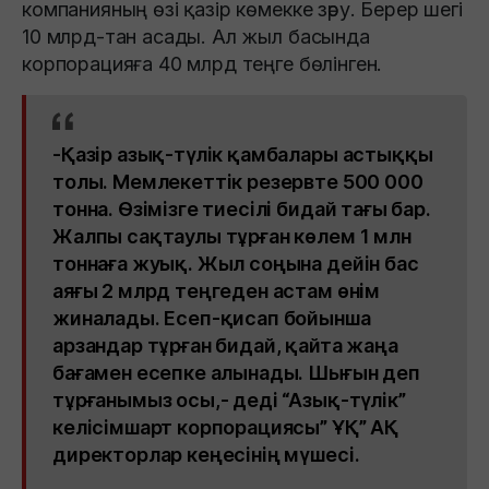
компанияның өзі қазір көмекке зәру. Берер шегі
10 млрд-тан асады. Ал жыл басында
корпорацияға 40 млрд теңге бөлінген.
-Қазір азық-түлік қамбалары астыққы
толы. Мемлекеттік резервте 500 000
тонна. Өзімізге тиесілі бидай тағы бар.
Жалпы сақтаулы тұрған көлем 1 млн
тоннаға жуық. Жыл соңына дейін бас
аяғы 2 млрд теңгеден астам өнім
жиналады. Есеп-қисап бойынша
арзандар тұрған бидай, қайта жаңа
бағамен есепке алынады. Шығын деп
тұрғанымыз осы,- деді “Азық-түлік”
келісімшарт корпорациясы” ҰҚ” АҚ
директорлар кеңесінің мүшесі.