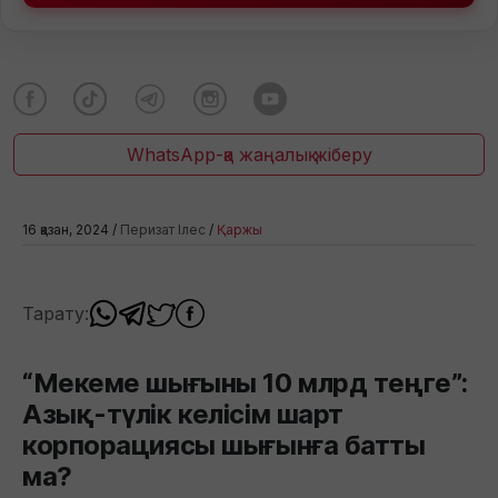
WhatsApp-қа жаңалық жіберу
16 қазан, 2024 /
Перизат Ілес
/
Қаржы
Тарату:
“Мекеме шығыны 10 млрд теңге”:
Азық-түлік келісім шарт
корпорациясы шығынға батты
ма?