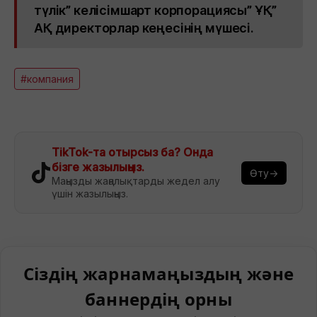
түлік” келісімшарт корпорациясы” ҰҚ”
АҚ директорлар кеңесінің мүшесі.
#компания
TikTok-та отырсыз ба? Онда
бізге жазылыңыз.
Өту→
Маңызды жаңалықтарды жедел алу
үшін жазылыңыз.
Сіздің жарнамаңыздың және
баннердің орны