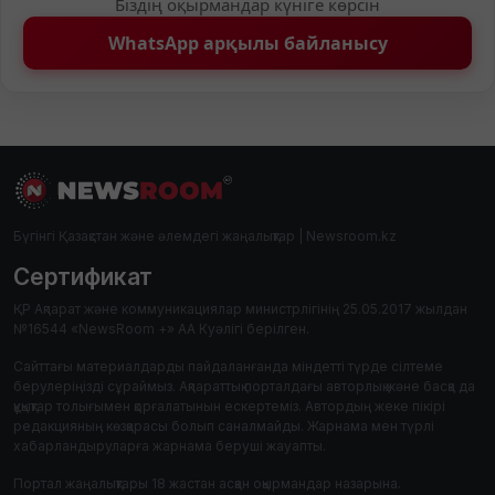
Біздің оқырмандар күніге көрсін
WhatsApp арқылы байланысу
Бүгінгі Қазақстан және әлемдегі жаңалықтар | Newsroom.kz
Сертификат
ҚР Ақпарат және коммуникациялар министрлігінің 25.05.2017 жылдан
№16544 «NewsRoom +» АА Куәлігі берілген.
Сайттағы материалдарды пайдаланғанда міндетті түрде сілтеме
берулеріңізді сұраймыз. Ақпараттық порталдағы авторлық және басқа да
құқықтар толығымен қорғалатынын ескертеміз. Автордың жеке пікірі
редакцияның көзқарасы болып саналмайды. Жарнама мен түрлі
хабарландыруларға жарнама беруші жауапты.
Портал жаңалықтары 18 жастан асқан оқырмандар назарына.