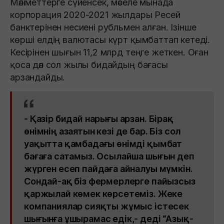
Мәліметтерге сүйенсек, мәселе мынада
корпорация 2020-2021 жылдары Ресей
банктерінен несиені рубльмен алған. Ізінше
көрші елдің валютасы күрт қымбаттап кетеді.
Кесірінен шығын 11,2 млрд теңге жеткен. Оған
қоса дәл сол жылы бидайдың бағасы
арзандайды.
- Қазір бидай нарығы арзан. Бірақ
өнімнің азаятын кезі де бар. Біз сол
уақытта қамбадағы өнімді қымбат
бағаға сатамыз. Осылайша шығын деп
жүрген есеп пайдаға айналуы мүмкін.
Сондай-ақ біз фермерлерге пайызсыз
қаржылай көмек көрсетеміз. Жеке
компаниялар сияқты жұмыс істесек
шығынға ұшырамас едік,- деді “Азық-