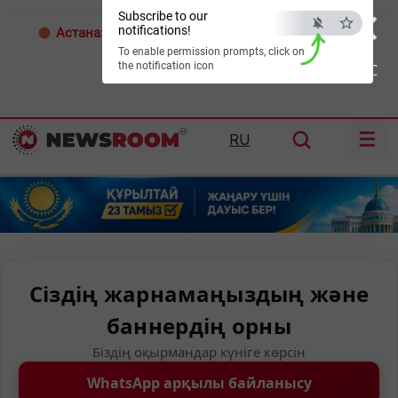
×
Subscribe to our
notifications!
Астана:
29°C
Алматы:
30°C
Шымкент:
35°C
To enable permission prompts, click on
the notification icon
ESC
☰
RU
Сіздің жарнамаңыздың және
баннердің орны
Біздің оқырмандар күніге көрсін
WhatsApp арқылы байланысу