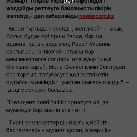
ба?
Жомарт Тоқаев Украина төңірегіндегі
жағдайды реттеуге байланысты пікірін
жеткізді,- деп хабарлайды
newsroom.kz
"Әскери тұрғыда Ресейдің жеңілмейтіні анық.
Соғыс бұдан әрі өрши берсе, барша
адамзатқа, ең алдымен, Ресей-Украина
қақтығысына тікелей қатысы бар
мемлекеттерге салдары өте ауыр тиеді.
Өкінішке қарай, Ыстанбұл келісімін бекітуден
бас тартып, татуласуға қол жеткізетін
оңтайлы мүмкіндікті уыстан шығарып алды", –
деді мемлекет басшысы.
Президент бейбітшілік орнатуға әлі де
мүмкіндік бар екенін атап өтті.
"Түрлі мемлекеттердің барлық бейбіт
бастамаларын мұқият қарап, әскери іс-