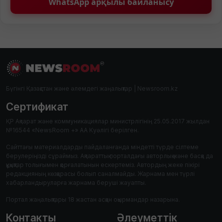
WhatsApp арқылы байланысу
Бүгінгі Қазақстан және әлемдегі жаңалықтар | Newsroom.kz
Сертификат
ҚР Ақпарат және коммуникациялар министрлігінің 25.05.2017 жылдан
№16544 «NewsRoom +» АА Куәлігі берілген.
Сайттағы материалдарды пайдаланғанда міндетті түрде сілтеме
берулеріңізді сұраймыз. Ақпараттық порталдағы авторлық және басқа да
құқықтар толығымен қорғалатынын ескертеміз. Автордың жеке пікірі
редакцияның көзқарасы болып саналмайды. Жарнама мен түрлі
хабарландыруларға жарнама беруші жауапты.
Портал жаңалықтары 18 жастан асқан оқырмандар назарына.
Контакты
Әлеуметтік