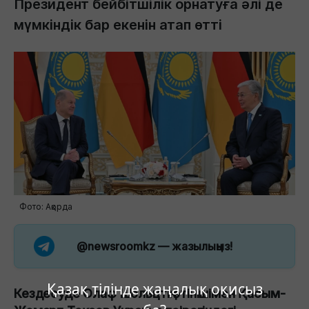
Президент бейбітшілік орнатуға әлі де
мүмкіндік бар екенін атап өтті
Фото: Ақорда
@newsroomkz
— жазылыңыз!
Қазақ тілінде жаңалық оқисыз
Кездесуде Олаф Шольцтің өтінішімен Қасым-