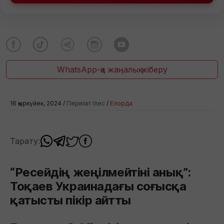
WhatsApp-қа жаңалық жіберу
16 қыркүйек, 2024 /
Перизат Ілес
/
Елорда
Тарату:
“Ресейдің жеңілмейтіні анық”:
Тоқаев Украинадағы соғысқа
қатысты пікір айтты