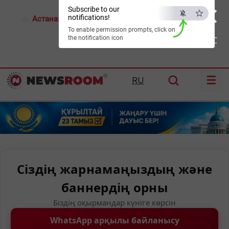
×
Subscribe to our
notifications!
Астана:
17°C
Алматы:
21°C
Шымкент:
24°C
To enable permission prompts, click on
the notification icon
ESC
☰
RU
Сіздің жарнамаңыздың және
баннердің орны
Біздің оқырмандар күніге көрсін
WhatsApp арқылы байланысу