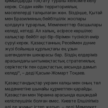
қимылдарды тоқтату туралы келісімге келу
керек. Содан кейін территориялық
мәселелерді талқылаған жөн. Біздіңше, Қытай
мен Бразилияның бейбітшілік жоспары
қолдауға тұрарлық. Мемлекеттер басшылары
келеді, кетеді. Ал халық, әсіресе көршілес
халықтар бейбіт әрі бір-бірімен түсінісіп өмір
сүруі керек. Қазақстанның Ресеймен дүние
жүзі бойынша құрлықтағы ең ұзын
шегенделген шекарасы бар. Біздің елдеріміз
арасындағы ынтымақтастық стратегиялық
серіктестік пен одақтастық аясында дамып
келеді", – деді Қасым-Жомарт Тоқаев.
Қазақстандықтар украин халқы мен оның төл
мәдениетіне шынайы құрметпен қарайды.
Қазақстан мен Украина арасында ешқандай
келіспеушілік болған емес. Киевте Елшілігіміз
әлі де жұмыс істеп жатыр, – деді Мемлекет