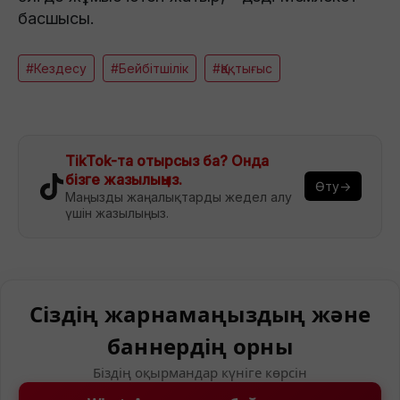
басшысы.
#Кездесу
#Бейбітшілік
#Қақтығыс
TikTok-та отырсыз ба? Онда
бізге жазылыңыз.
Өту→
Маңызды жаңалықтарды жедел алу
үшін жазылыңыз.
Сіздің жарнамаңыздың және
баннердің орны
Біздің оқырмандар күніге көрсін