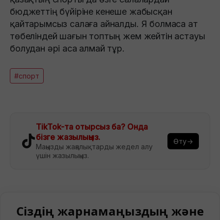
бюджеттің бүйіріне кенеше жабысқан
қайтарымсыз салаға айналды. Я болмаса ат
төбеліндей шағын топтың жем жейтін астауы
болудан әрі аса алмай тұр.
#спорт
TikTok-та отырсыз ба? Онда
бізге жазылыңыз.
Өту→
Маңызды жаңалықтарды жедел алу
үшін жазылыңыз.
Сіздің жарнамаңыздың және