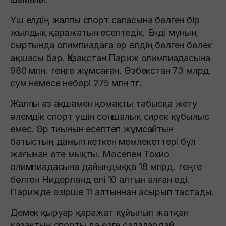
Үш елдің жалпы спорт саласына бөлген бір
жылдық қаражатын есептедік. Енді мұның
сыртында олимпиадаға әр елдің бөлген бөлек
ақшасы бар. Қазақстан Париж олимпиадасына
980 млн. теңге жұмсаған. Өзбекстан 73 млрд.
сум немесе небәрі 275 млн тг.
Жалпы аз ақшамен қомақты табысқа жету
әлемдік спорт үшін соншалық сирек құбылыс
емес. Әр тиынын есептеп жұмсайтын
батыстың дамып кеткен мемлекеттері бұл
жағынан өте мықты. Мәселен Токио
олимпиадасына дайындыққа 18 млрд. теңге
бөлген Нидерланд елі 10 алтын алған еді.
Парижде әзірше 11 алтыннан асырып тастады.
Демек қыруар қаражат құйылып жатқан
қазақтың спорты да өзге салалардай