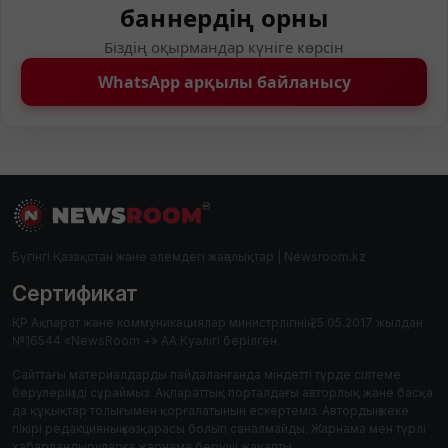
баннердің орны
Біздің оқырмандар күніге көрсін
WhatsApp арқылы байланысу
Бүгінгі Қазақстан және әлемдегі жаңалықтар | Newsroom.kz
Сертификат
ҚР Ақпарат және коммуникациялар министрлігінің 25.05.2017 жылдан
№16544 «NewsRoom +» АА Куәлігі берілген.
Сайттағы материалдарды пайдаланғанда міндетті түрде сілтеме
берулеріңізді сұраймыз. Ақпараттық порталдағы авторлық және басқа
да құқықтар толығымен қорғалатынын ескертеміз. Автордың жеке
пікірі редакцияның көзқарасы болып саналмайды. Жарнама мен түрлі
хабарландыруларға жарнама беруші жауапты.