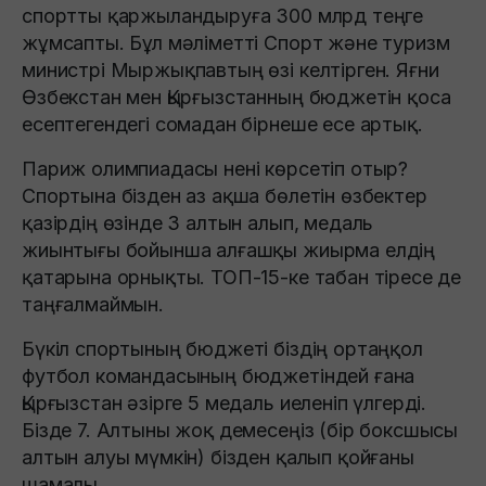
спортты қаржыландыруға 300 млрд теңге
жұмсапты. Бұл мәліметті Спорт және туризм
министрі Мыржықпавтың өзі келтірген. Яғни
Өзбекстан мен Қырғызстанның бюджетін қоса
есептегендегі сомадан бірнеше есе артық.
Париж олимпиадасы нені көрсетіп отыр?
Спортына бізден аз ақша бөлетін өзбектер
қазірдің өзінде 3 алтын алып, медаль
жиынтығы бойынша алғашқы жиырма елдің
қатарына орнықты. ТОП-15-ке табан тіресе де
таңғалмаймын.
Бүкіл спортының бюджеті біздің ортаңқол
футбол командасының бюджетіндей ғана
Қырғызстан әзірге 5 медаль иеленіп үлгерді.
Бізде 7. Алтыны жоқ демесеңіз (бір боксшысы
алтын алуы мүмкін) бізден қалып қойғаны
шамалы.