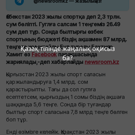
@newsroomkz
— жазылыңыз!
Өзбекстан 2023 жылы спортқа деп 2,3 трлн.
сум бөліпті. Гуглға салсам 1 теңгеміз 26.49
сум деп тұр. Сонда былтырғы өзбек
спортының бюджеті біздің ақшамен 87 млрд.
теңгеге жуықтайды.Бұл туралы Бахтияр
Қазақ тілінде жаңалық оқисыз
Хамит өз
Facebook
парақшасында
ба?
жариялады,-деп хабарлайды
newsroom.kz
Қырғызстан 2023 жылы спорт саласын
қаржыландыруға 1,4 млрд. сом
қарастырыпты. Тағы да сол гуглға
есептетсем, қырғыздың 1 сомы біздің ақшаға
шаққанда 5,6 теңге. Сонда бір туғандар
былтыр спорт саласына 7,8 млрд теңге бөлген
боп тұр.
Енді өзімізге келейік. Қазақстан 2023 жылы