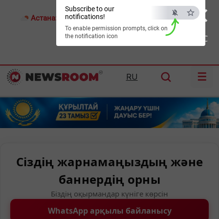
×
Subscribe to our
notifications!
Астана:
26°C
Алматы:
35°C
Шымкент:
39°C
To enable permission prompts, click on
the notification icon
ESC
☰
RU
Сіздің жарнамаңыздың және
баннердің орны
Біздің оқырмандар күніге көрсін
WhatsApp арқылы байланысу