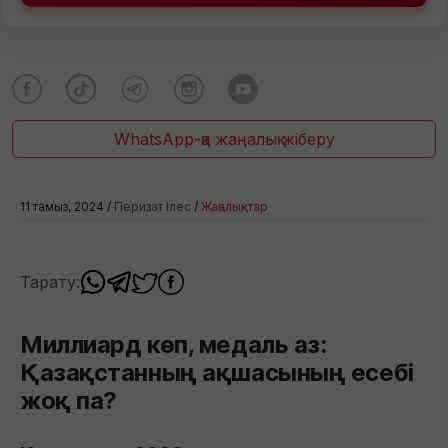
WhatsApp-қа жаңалық жіберу
11 тамыз, 2024 /
Перизат Ілес
/
Жаңалықтар
Тарату:
Миллиард көп, медаль аз:
Қазақстанның ақшасының есебі
жоқ па?