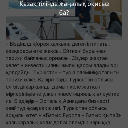
Қазақ тілінде жаңалық оқисыз
ба?
– Біздің елдің Корея халқына деген ілтипаты,
көзқарасы өте жақсы. Өйткені бұрыннан
тарихи байланыс орнаған. Сіздер жақтан
келетін инвестицияны жылы қарсы алады әрі
қолдайды. Түркістан – түркі әлемінің орталығы,
тарихи өлке. Қазіргі таңда Түркістан облысы
еліміздің қарқынды дамып келе жатқан
өңірлерінің және үлкен инвестициялық әлеуетке
ие. Біздің өңір – Орталық Азиядағы бизнесті
кеңейтудің жаңа көкжиегі. Түркістан облысы
арқылы өтетін «Батыс Еуропа – Батыс Қытай»
халықаралық көлік дәлізі әлемдік нарыққа