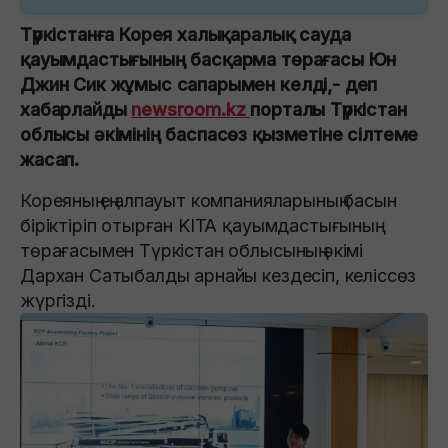
Түркістанға Корея халықаралық сауда
қауымдастығының басқарма төрағасы Юн
Джин Сик жұмыс сапарымен келді,- деп
хабарлайды
newsroom.kz
порталы Түркістан
облысы әкімінің баспасөз қызметіне сілтеме
жасап.
Кореяның ең алпауыт компанияларының басын
біріктіріп отырған KITA қауымдастығының
төрағасымен Түркістан облысының әкімі
Дархан Сатыбалды арнайы кездесіп, келіссөз
жүргізді.