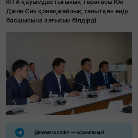
KITA қауымдастығының төрағасы Юн
Джин Сик қонақжайлық танытқан өңір
басшысына алғысын білдірді.
@newsroomkz
— жазылыңыз!