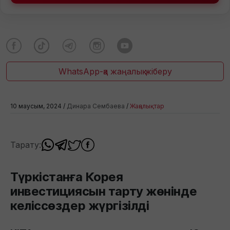
WhatsApp-қа жаңалық жіберу
10 маусым, 2024 /
Динара Сембаева
/
Жаңалықтар
Тарату:
Түркістанға Корея
инвестициясын тарту жөнінде
келіссөздер жүргізілді