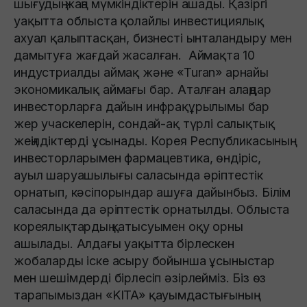
шығудың жаңа мүмкіндіктерін ашады. Қазіргі
уақытта облыста қолайлы инвестициялық
ахуал қалыптасқан, бизнесті ынталандыру мен
дамытуға жағдай жасалған. Аймақта 10
индустриалды аймақ және «Turan» арнайы
экономикалық аймағы бар. Аталған алаңдар
инвесторларға дайын инфрақұрылымы бар
жер учаскелерін, сондай-ақ түрлі салықтық
жеңілдіктерді ұсынады. Корея Республикасының
инвесторларымен фармацевтика, өндіріс,
ауыл шаруашылығы саласында әріптестік
орнатып, кәсіпорындар ашуға дайынбыз. Білім
саласында да әріптестік орнатылды. Облыста
кореялықтардың қатысуымен оқу орны
ашылады. Алдағы уақытта бірлескен
жобаларды іске асыру бойынша ұсыныстар
мен шешімдерді бірлесіп әзірлейміз. Біз өз
тарапымыздан «KITA» қауымдастығының