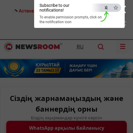
×
Subscribe to our
notifications!
Астана:
21°C
Алматы:
24°C
Шымкент:
28°C
To enable permission prompts, click on
the notification icon
ESC
☰
RU
Сіздің жарнамаңыздың және
баннердің орны
Біздің оқырмандар күніге көрсін
WhatsApp арқылы байланысу