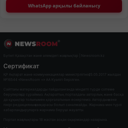
WhatsApp арқылы байланысу
Бүгінгі Қазақстан және әлемдегі жаңалықтар | Newsroom.kz
Сертификат
ҚР Ақпарат және коммуникациялар министрлігінің 25.05.2017 жылдан
№16544 «NewsRoom +» АА Куәлігі берілген.
Сайттағы материалдарды пайдаланғанда міндетті түрде сілтеме
берулеріңізді сұраймыз. Ақпараттық порталдағы авторлық және басқа
да құқықтар толығымен қорғалатынын ескертеміз. Автордың жеке
пікірі редакцияның көзқарасы болып саналмайды. Жарнама мен түрлі
хабарландыруларға жарнама беруші жауапты.
Портал жаңалықтары 18 жастан асқан оқырмандар назарына.