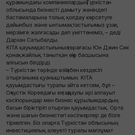
құрамындағы компаниялардың Түркістан
облысында бизнесті дамыту жөніндегі
бастамаларына толық қолдау көрсетуге
дайынбыз және ынтымақтастығымыз ұзақ
мерзімге жалғасады деп үміттенеміз, – деді
Дархан Сатыбалды.
KITA қауымдастығының төрағасы Юн Джин Сик
қонақжайлық танытқан өңір басшысына
алғысын білдірді.
– Түркістан төрінде өзіңізбен кездесіп
отырғаныма қуаныштымын. KITA
қауымдастығы туралы айта кетсем, бұл –
Оңтүстік Кореядағы ең таңдаулы әрі алпауыт
кәсіпорындар мен бизнес құрылымдардың
басын біріктіріп отырған қауымдастық. Орта
және шағын бизнестегі кәсіпкерлер де бізге
тіркелген. Біз оларға Түркістан облысының
инвестициялық әлеуеті туралы мағлұмат