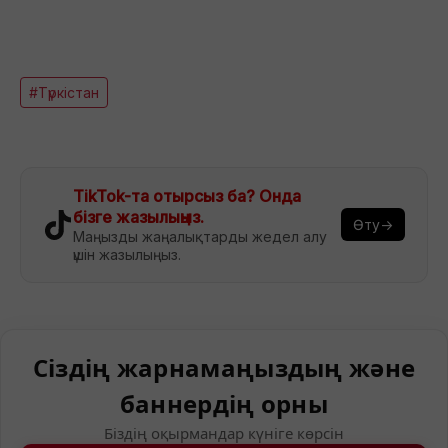
#Түркістан
TikTok-та отырсыз ба? Онда
бізге жазылыңыз.
Өту→
Маңызды жаңалықтарды жедел алу
үшін жазылыңыз.
Сіздің жарнамаңыздың және
баннердің орны
Біздің оқырмандар күніге көрсін