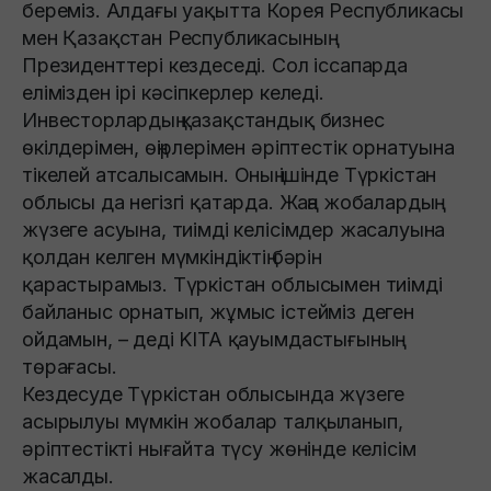
береміз. Алдағы уақытта Корея Республикасы
мен Қазақстан Республикасының
Президенттері кездеседі. Сол іссапарда
елімізден ірі кәсіпкерлер келеді.
Инвесторлардың қазақстандық бизнес
өкілдерімен, өңірлерімен әріптестік орнатуына
тікелей атсалысамын. Оның ішінде Түркістан
облысы да негізгі қатарда. Жаңа жобалардың
жүзеге асуына, тиімді келісімдер жасалуына
қолдан келген мүмкіндіктің бәрін
қарастырамыз. Түркістан облысымен тиімді
байланыс орнатып, жұмыс істейміз деген
ойдамын, – деді KITA қауымдастығының
төрағасы.
Кездесуде Түркістан облысында жүзеге
асырылуы мүмкін жобалар талқыланып,
әріптестікті нығайта түсу жөнінде келісім
жасалды.