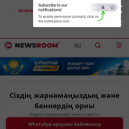
×
Subscribe to our
notifications!
Астана:
24°C
Алматы:
29°C
Шымкент:
33°C
To enable permission prompts, click on
the notification icon
ESC
☰
RU
Сіздің жарнамаңыздың және
баннердің орны
Біздің оқырмандар күніге көрсін
WhatsApp арқылы байланысу