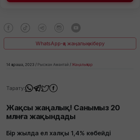
WhatsApp-қа жаңалық жіберу
14 қараша, 2023 /
Рысжан Амантай
/
Жаңалықтар
Тарату:
Жақсы жаңалық! Санымыз 20
млнға жақындады
Бір жылда ел халқы 1,4% көбейді