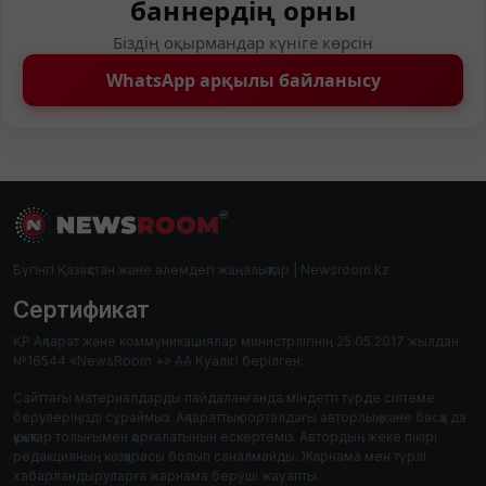
баннердің орны
Біздің оқырмандар күніге көрсін
WhatsApp арқылы байланысу
Бүгінгі Қазақстан және әлемдегі жаңалықтар | Newsroom.kz
Сертификат
ҚР Ақпарат және коммуникациялар министрлігінің 25.05.2017 жылдан
№16544 «NewsRoom +» АА Куәлігі берілген.
Сайттағы материалдарды пайдаланғанда міндетті түрде сілтеме
берулеріңізді сұраймыз. Ақпараттық порталдағы авторлық және басқа да
құқықтар толығымен қорғалатынын ескертеміз. Автордың жеке пікірі
редакцияның көзқарасы болып саналмайды. Жарнама мен түрлі
хабарландыруларға жарнама беруші жауапты.