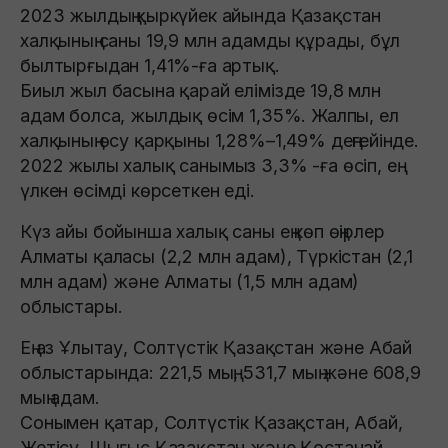
2023 жылдың қыркүйек айында Қазақстан
халқының саны 19,9 млн адамды құрады, бұл
былтырғыдан 1,41%-ға артық.
Биыл жыл басына қарай елімізде 19,8 млн
адам болса, жылдық өсім 1,35%. Жалпы, ел
халқының өсу қарқыны 1,28%–1,49% деңгейінде.
2022 жылы халық санымыз 3,3% -ға өсіп, ең
үлкен өсімді көрсеткен еді.
Күз айы бойынша халық саны ең көп өңірлер
Алматы қаласы (2,2 млн адам), Түркістан (2,1
млн адам) және Алматы (1,5 млн адам)
облыстары.
Ең аз Ұлытау, Солтүстік Қазақстан және Абай
облыстарында: 221,5 мың, 531,7 мың және 608,9
мың адам.
Сонымен қатар, Солтүстік Қазақстан, Абай,
Жетісу, Шығыс Қазақстан және Қостанай