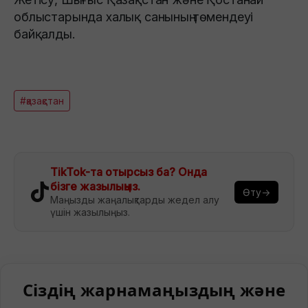
облыстарында халық санының төмендеуі
байқалды.
#қазақстан
TikTok-та отырсыз ба? Онда
бізге жазылыңыз.
Өту→
Маңызды жаңалықтарды жедел алу
үшін жазылыңыз.
Сіздің жарнамаңыздың және