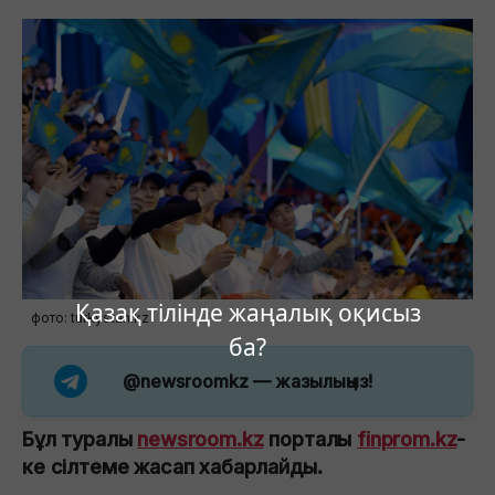
Қазақ тілінде жаңалық оқисыз
фото: turkystan.kz
ба?
@newsroomkz
— жазылыңыз!
Бұл туралы
newsroom.kz
порталы
finprom.kz
-
ке сілтеме жасап хабарлайды.