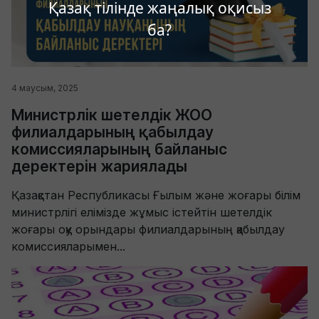
Қазақ тілінде жаңалық оқисыз
ба?
4 маусым, 2025
Министрлік шетелдік ЖОО
филиалдарының қабылдау
комиссияларының байланыс
деректерін жариялады
Қазақстан Республикасы Ғылым және жоғары білім
министрлігі елімізде жұмыс істейтін шетелдік
жоғары оқу орындары филиалдарының қабылдау
комиссияларымен...