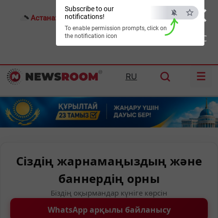
×
Subscribe to our
notifications!
Астана:
15°C
Алматы:
24°C
Шымкент:
27°C
To enable permission prompts, click on
the notification icon
ESC
☰
RU
Сіздің жарнамаңыздың және
баннердің орны
Біздің оқырмандар күніге көрсін
WhatsApp арқылы байланысу