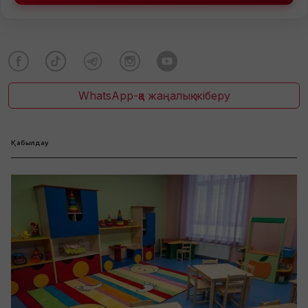
WhatsApp-қа жаңалық жіберу
Қабылдау