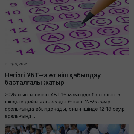
10 сәуір, 2025
Негізгі ҰБТ-ға өтініш қабылдау
басталғалы жатыр
2025 жылғы негізгі ҰБТ 16 мамырда басталып, 5
шілдеге дейін жалғасады. Өтініш 12-25 сәуір
аралығында қабылданады, оның ішінде 12-18 сәуір
аралығынд...