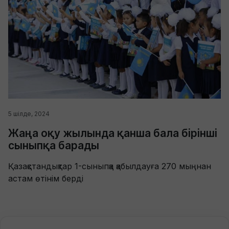
5 шілде, 2024
Жаңа оқу жылында қанша бала бірінші
сыныпқа барады
Қазақстандықтар 1-сыныпқа қабылдауға 270 мыңнан
астам өтінім берді