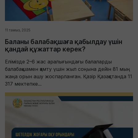
11 тамыз, 2025
Баланы балабақшаға қабылдау үшін
қандай құжаттар керек?
Елімізде 2–6 жас аралығындағы балаларды
балабақшамен қамту үшін жыл соңына дейін 81 мың
жаңа орын ашу жоспарланған. Қазір Қазақстанда 11
317 мектепке...