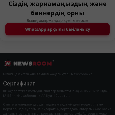
Сіздің жарнамаңыздың және
баннердің орны
Біздің оқырмандар күніге көрсін
WhatsApp арқылы байланысу
Бүгінгі Қазақстан және әлемдегі жаңалықтар | Newsroom.kz
Сертификат
ҚР Ақпарат және коммуникациялар министрлігінің 25.05.2017 жылдан
№16544 «NewsRoom +» АА Куәлігі берілген.
Сайттағы материалдарды пайдаланғанда міндетті түрде сілтеме
берулеріңізді сұраймыз. Ақпараттық порталдағы авторлық және басқа
да құқықтар толығымен қорғалатынын ескертеміз. Автордың жеке