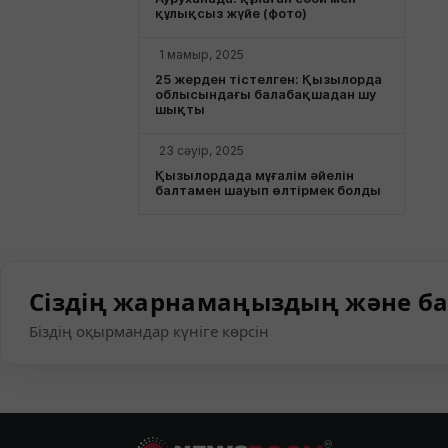
құлықсыз жүйе (фото)
1 мамыр, 2025
25 жерден тістелген: Қызылорда
облысындағы балабақшадан шу
шықты
23 сәуір, 2025
Қызылордада мұғалім әйелін
балтамен шауып өлтірмек болды
Сіздің жарнамаңыздың және ба
Біздің оқырмандар күніге көрсін