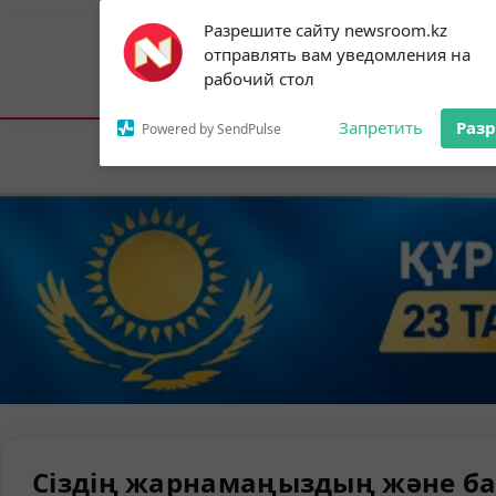
Subscribe to our
Разрешите сайту newsroom.kz
notifications!
отправлять вам уведомления на
To enable permission prompts, click on
Астана:
19°C
Алматы:
23°C
Шымк
рабочий стол
the notification icon
Запретить
Раз
Powered by SendPulse
Елорда
Сіздің жарнамаңыздың және ба