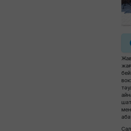
Жаң
жаң
бей
вок
тәу
айн
шат
мен
аба
Сал