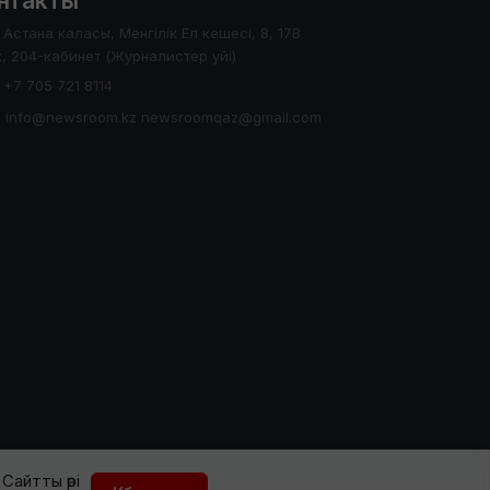
нтакты
Астана каласы, Менгілік Ел кешесі, 8, 17В
, 204-кабинет (Журналистер уйі)
+7 705 721 8114
info@newsroom.kz newsroomqaz@gmail.com
Сайтты әрі