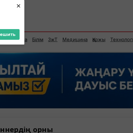
×
ент:
29°C
решить
Сараптама
Білім
ЗжТ
Медицина
Қаржы
Технолог
ннердің орны