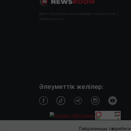
Бүгінгі Қазақстан және әлемдегі жаңалықтар |
Newsroom.kz
Әлеуметтік желілер:
Пайдаланушы тәжірибесін