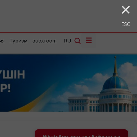
×
ESC
☰
ия
Туризм
auto.room
RU
WhatsApp арқылы байланысу