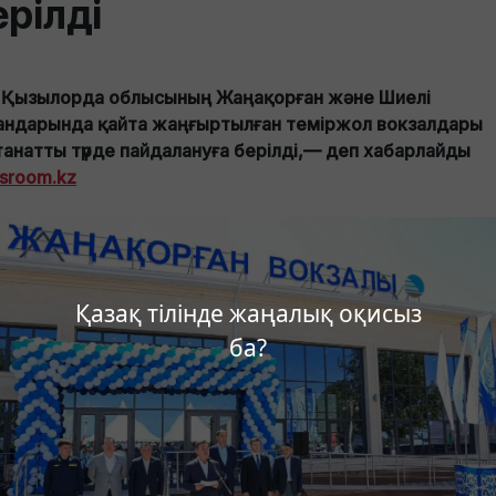
ерілді
ін Қызылорда облысының Жаңақорған және Шиелі
андарында қайта жаңғыртылған теміржол вокзалдары
танатты түрде пайдалануға берілді,— деп хабарлайды
sroom.kz
Қазақ тілінде жаңалық оқисыз
ба?