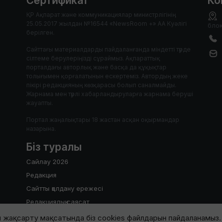
Сертификат
Ко
ҚР Ақпарат және коммуникациялар министрлігінің
25.05.2017 жылдан №16544 «NewsRoom +» АА Куәлігі
блок
берілген.
Сайттағы материалдарды пайдаланғанда міндетті түрде
сілтеме берулеріңізді сұраймыз. Ақпараттық
порталдағы авторлық және басқа да құқықтар
толығымен қорғалатынын ескертеміз. Автордың жеке
пікірі редакцияның көзқарасы болып саналмайды.
Жарнама мен түрлі хабарландыруларға жарнама беруші
жауапты.
Портал жаңалықтары 18 жастан асқан оқырмандар
назарына.
Біз туралы
Сайлау 2026
Редакция
Сайтты қолдану ережесі
Редакциялық саясат
 жақсарту мақсатында біз cookies файлдарын пайдаланамыз. 