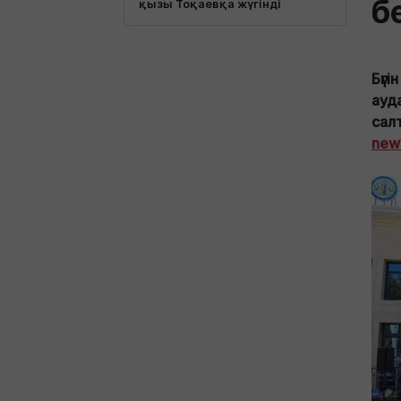
б
қызы Тоқаевқа жүгінді
Бүг
ауд
сал
new