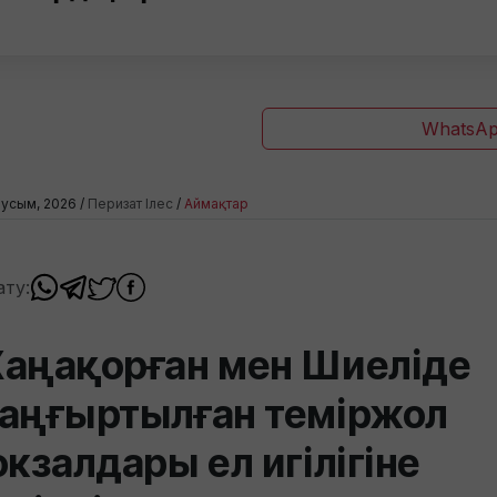
WhatsAp
усым, 2026 /
Перизат Ілес
/
Аймақтар
ату:
аңақорған мен Шиеліде
аңғыртылған теміржол
окзалдары ел игілігіне