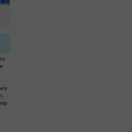
та
е
нға
п,
лер