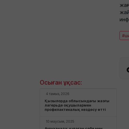
жаң
жай
инф
#ши
Осыған ұқсас:
4 тамыз, 2026
Қызылорда облысындағы жазғы
лагерьде оқушылармен
профилактикалық кездесу өтті
10 маусым, 2025
Ауруханада: құлаған сәби мен