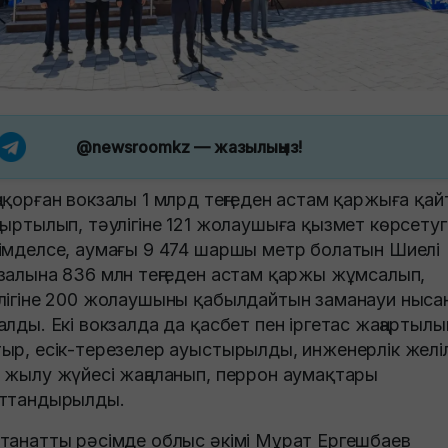
@newsroomkz
— жазылыңыз!
ақорған вокзалы 1 млрд теңгеден астам қаржыға қай
ғыртылып, тәулігіне 121 жолаушыға қызмет көрсетуг
імделсе, аумағы 9 474 шаршы метр болатын Шиелі
залына 836 млн теңгеден астам қаржы жұмсалып,
лігіне 200 жолаушыны қабылдайтын заманауи ныса
алды. Екі вокзалда да қасбет пен іргетас жаңартылы
ыр, есік-терезелер ауыстырылды, инженерлік желі
 жылу жүйесі жаңаланып, перрон аумақтары
ттандырылды.
танатты рәсімде облыс әкімі Мұрат Ергешбаев