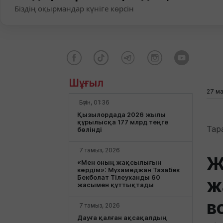
Біздің оқырмандар күніге көрсін
Шұғыл
27 ма
Бүгін, 01:36
Қызылордада 2026 жылы
құрылысқа 177 млрд теңге
Тар
бөлінді
7 тамыз, 2026
Ж
«Мен оның жақсылығын
көрдім»: Мұхамеджан Тазабек
Бекболат Тілеуханды 60
ж
жасымен құттықтады
в
7 тамыз, 2026
Дауға қалған ақсақалдың