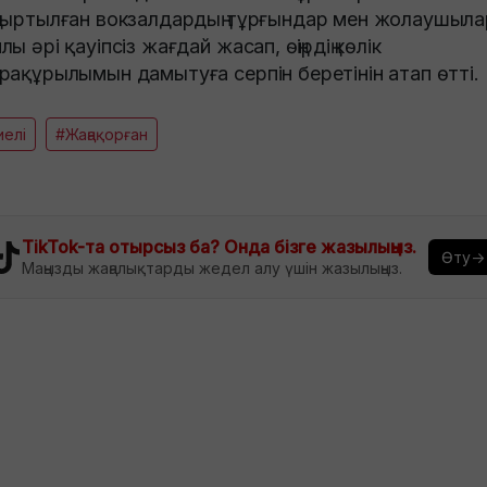
ғыртылған вокзалдардың тұрғындар мен жолаушыла
лы әрі қауіпсіз жағдай жасап, өңірдің көлік
рақұрылымын дамытуға серпін беретінін атап өтті.
елі
#Жаңақорған
TikTok-та отырсыз ба? Онда бізге жазылыңыз.
Өту→
Маңызды жаңалықтарды жедел алу үшін жазылыңыз.