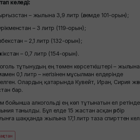
тап келеді:
ырғызстан – жылына 3,9 литр (әлемде 101-орын);
үрікменстан – 3 литр (119-орын);
збекстан – 2,1 литр (132-орын);
әжікстан – 0,7 литр (154-орын).
оголь тұтынудың ең төмен көрсеткіштері – жылына
амен 0,1 литр – негізінен мұсылман елдерінде
келген. Олардың қатарында Кувейт, Иран, Сирия жән
стан бар.
м бойынша алкогольді ең көп тұтынатын ел ретінде
ыния танылды. Бұл елде 15 жастан асқан әрбір
ғынға шаққанда жылына 17,1 литр таза спирттен кел
зақстан