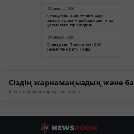
30 шілде, 2026
Қазақстан министрлігі АҚШ
енгізген қосымша баж салығына
қатысты пікір білдірді
30 шілде, 2026
Қазақстан Президенті G20
саммитіне қатысады
Сіздің жарнамаңыздың және ба
Біздің оқырмандар күніге көрсін