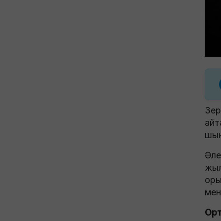
Зер
айт
шық
Әле
жыл
оры
мен
Орт