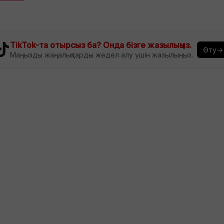
TikTok-та отырсыз ба? Онда бізге жазылыңыз.
Өту→
Маңызды жаңалықтарды жедел алу үшін жазылыңыз.