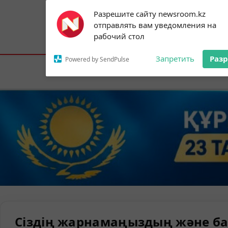
Subscribe to our
Разрешите сайту newsroom.kz
notifications!
отправлять вам уведомления на
To enable permission prompts, click on
Астана:
23°C
Алматы:
29°C
Шымк
рабочий стол
the notification icon
Запретить
Раз
Powered by SendPulse
Елорда
Сіздің жарнамаңыздың және ба