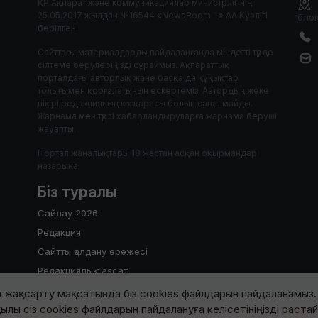
ҚР Ақпарат және коммуникациялар министрлігінің
25.05.2017 жылдан №16544 «NewsRoom +» АА Куәлігі
блок
берілген.
Сайттағы материалдарды пайдаланғанда міндетті түрде
сілтеме берулеріңізді сұраймыз. Ақпараттық
порталдағы авторлық және басқа да құқықтар
толығымен қорғалатынын ескертеміз. Автордың жеке
пікірі редакцияның көзқарасы болып саналмайды.
Жарнама мен түрлі хабарландыруларға жарнама беруші
жауапты.
Портал жаңалықтары 18 жастан асқан оқырмандар
назарына.
Біз туралы
Сайлау 2026
Редакция
Сайтты қолдану ережесі
Редакциялық саясат
 жақсарту мақсатында біз cookies файлдарын пайдаланамыз. 
ылы сіз cookies файлдарын пайдалануға келісетініңізді раста
2017-2026 © Барлық құқық қорғалған