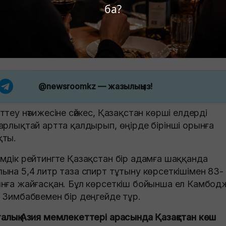
ба?
@newsroomkz
— жазылыңыз!
ттеу нәтижесіне сәйкес, Қазақстан көрші елдерді
арлықтай артта қалдырып, өңірде бірінші орынға
ты.
мдік рейтингте Қазақстан бір адамға шаққанда
ына 5,4 литр таза спирт тұтыну көрсеткішімен 83-
нға жайғасқан. Бұл көрсеткіш бойынша ел Камбод
 Зимбабвемен бір деңгейде тұр.
алық Азия мемлекеттері арасында Қазақстан көш