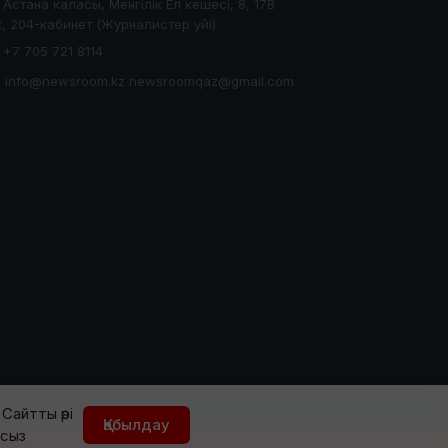
Астана каласы, Менгілік Ел кешесі, 8, 17В
, 204-кабинет (Журналистер уйі)
+7 705 721 8114
info@newsroom.kz newsroomqaz@gmail.com
Сайтты әрі
Қабылдау
йсыз