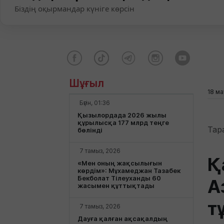
Біздің оқырмандар күніге көрсін
Шұғыл
18 ма
Бүгін, 01:36
Қызылордада 2026 жылы
құрылысқа 177 млрд теңге
Тар
бөлінді
7 тамыз, 2026
Қ
«Мен оның жақсылығын
көрдім»: Мұхамеджан Тазабек
Бекболат Тілеуханды 60
А
жасымен құттықтады
т
7 тамыз, 2026
Дауға қалған ақсақалдың