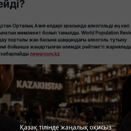
ейді?
ақстан Орталық Азия елдері арасында алкогольді ең көп
ынатын мемлекет болып танылды. World Population Rev
дау порталы жан басына шаққандағы алкоголь тұтыну
емі бойынша жаңартылған әлемдік рейтингті жариялад
 хабарлайды
newsroom.kz
Қазақ тілінде жаңалық оқисыз