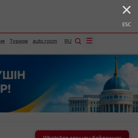
×
ESC
☰
ия
Туризм
auto.room
RU
WhatsApp арқылы байланысу