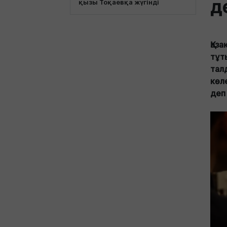
д
қызы Тоқаевқа жүгінді
Қаз
тұт
тал
көл
деп