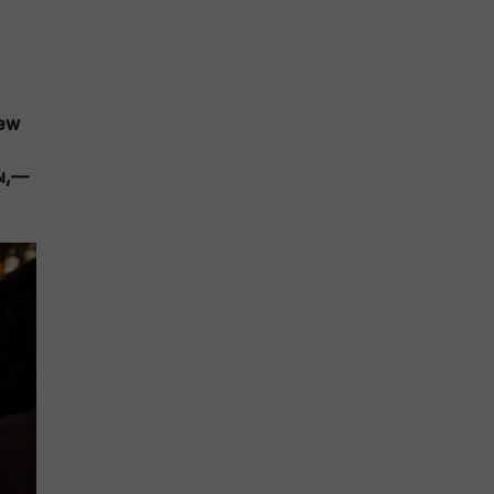
iew
ы,—