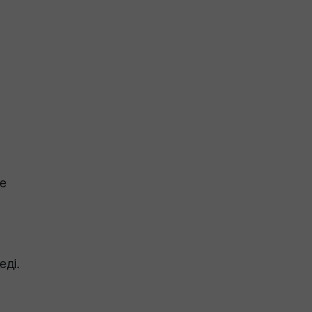
е
еді.