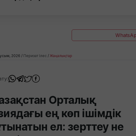
WhatsAp
усым, 2026 /
Перизат Ілес
/
Жаңалықтар
ату:
азақстан Орталық
зиядағы ең көп ішімдік
ұтынатын ел: зерттеу не