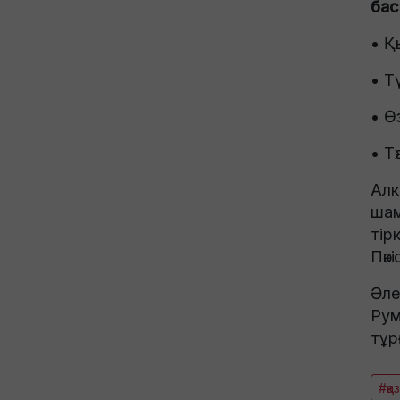
бас
• Қ
• Т
• Ө
• Т
Алк
шам
тір
Пәкі
Әле
Рум
тұр
#қа