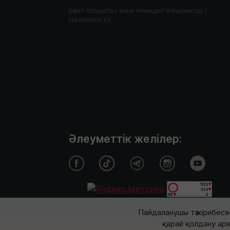
Бүгінгі Қазақстан және әлемдегі жаңалықтар |
Newsroom.kz
Әлеуметтік желілер:
Пайдаланушы тәжірибесін
қарай қолдану арқ