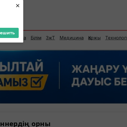
×
ент:
35°C
решить
Сараптама
Білім
ЗжТ
Медицина
Қаржы
Технолог
ннердің орны