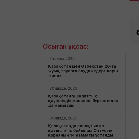
Осыған ұқсас:
7 тамыз, 2026
Қазақстан мен Өзбекстан 20-ға
жуық тауарға сауда кедергілерін
жояды
30 шілде, 2026
Қазақстан үшін ұлттық
қауіпсіздік мәселесі бұрынғыдан
да маңызды
30 шілде, 2026
Қазақстанда алаяқтыққа
қатысты іс бойынша Оңтүстік
Кореяның 14 азаматы ұсталды