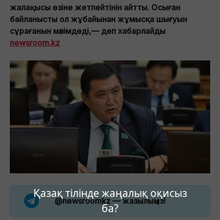
жалақысы өзіне жетпейтінін айтты. Осыған
байланысты ол жұбайынан жұмысқа шығуын
сұрағанын мәлімдеді,— деп хабарлайды
newsroom.kz
Қазақ тілінде жаңалық оқисыз
@newsroomkz
— жазылыңыз!
ба?