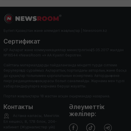
Бүгінгі Қазақстан және әлемдегі жаңалықтар | Newsroom.kz
Сертификат
ҚР Ақпарат және коммуникациялар министрлігінің 25.05.2017 жылдан
№16544 «NewsRoom +» АА Куәлігі берілген.
Сайттағы материалдарды пайдаланғанда міндетті түрде сілтеме
берулеріңізді сұраймыз. Ақпараттық порталдағы авторлық және басқа
да құқықтар толығымен қорғалатынын ескертеміз. Автордың жеке
пікірі редакцияның көзқарасы болып саналмайды. Жарнама мен түрлі
хабарландыруларға жарнама беруші жауапты.
Портал жаңалықтары 18 жастан асқан оқырмандар назарына.
Контакты
Әлеуметтік
желілер:
Астана каласы, Менгілік
Ел кешесі, 8, 17В блок, 204-
кабинет (Журналистер уйі)