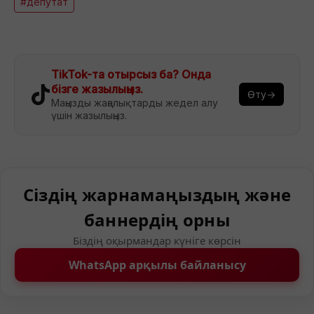
#депутат
TikTok-та отырсыз ба? Онда
бізге жазылыңыз.
Өту→
Маңызды жаңалықтарды жедел алу
үшін жазылыңыз.
Сіздің жарнамаңыздың және
баннердің орны
Біздің оқырмандар күніге көрсін
WhatsApp арқылы байланысу