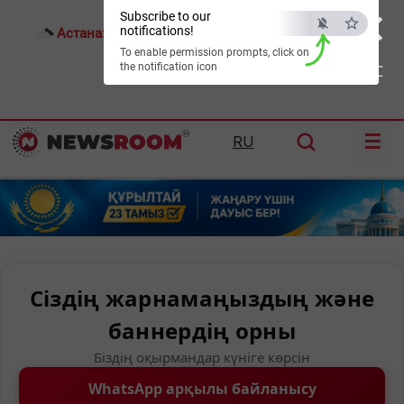
×
Subscribe to our
notifications!
Астана:
25°C
Алматы:
30°C
Шымкент:
36°C
To enable permission prompts, click on
the notification icon
ESC
☰
RU
Сіздің жарнамаңыздың және
баннердің орны
Біздің оқырмандар күніге көрсін
WhatsApp арқылы байланысу