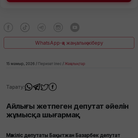
WhatsApp-қа жаңалық жіберу
15 мамыр, 2026 /
Перизат Ілес
/
Жаңалықтар
Тарату:
Айлығы жетпеген депутат әйелін
жұмысқа шығармақ
Мәжіліс депутаты Бақытжан Базарбек депутат