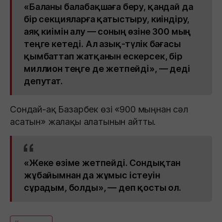
«Баланы балабақшаға беру, қандай да
бір секцияларға қатыстыру, киіндіру,
аяқ киімін алу — соның өзіне 300 мың
теңге кетеді. Ал азық-түлік бағасы
қымбаттап жатқанын ескерсек, бір
миллион теңге де жетпейді», — деді
депутат.
Сондай-ақ Базарбек өзі «900 мыңнан сәл
асатын» жалақы алатынын айтты.
«Жеке өзіме жетпейді. Сондықтан
жұбайымнан да жұмыс істеуін
сұрадым, болды», — деп қосты ол.