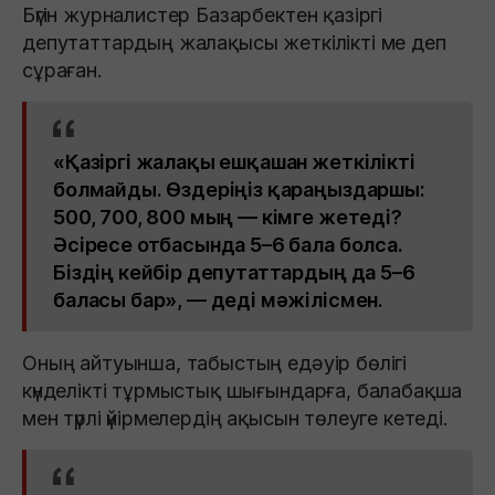
Бүгін журналистер Базарбектен қазіргі
депутаттардың жалақысы жеткілікті ме деп
сұраған.
«Қазіргі жалақы ешқашан жеткілікті
болмайды. Өздеріңіз қараңыздаршы:
500, 700, 800 мың — кімге жетеді?
Әсіресе отбасында 5–6 бала болса.
Біздің кейбір депутаттардың да 5–6
баласы бар», — деді мәжілісмен.
Оның айтуынша, табыстың едәуір бөлігі
күнделікті тұрмыстық шығындарға, балабақша
мен түрлі үйірмелердің ақысын төлеуге кетеді.