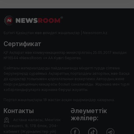
Бүгінгі Қазақстан және әлемдегі жаңалықтар | Newsroom.kz
Сертификат
ҚР Ақпарат және коммуникациялар министрлігінің 25.05.2017 жылдан
№16544 «NewsRoom +» АА Куәлігі берілген.
Сайттағы материалдарды пайдаланғанда міндетті түрде сілтеме
берулеріңізді сұраймыз. Ақпараттық порталдағы авторлық және басқа
да құқықтар толығымен қорғалатынын ескертеміз. Автордың жеке
пікірі редакцияның көзқарасы болып саналмайды. Жарнама мен түрлі
хабарландыруларға жарнама беруші жауапты.
Портал жаңалықтары 18 жастан асқан оқырмандар назарына.
Контакты
Әлеуметтік
желілер:
Астана каласы, Менгілік
Ел кешесі, 8, 17В блок, 204-
кабинет (Журналистер уйі)