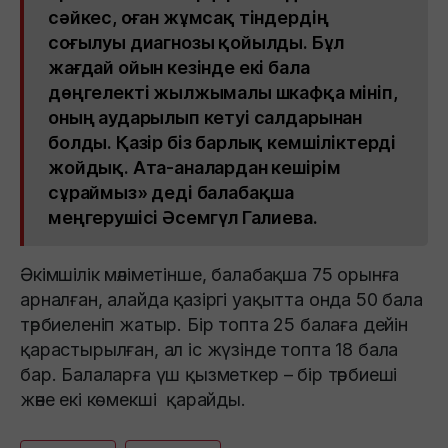
сәйкес, оған жұмсақ тіндердің
соғылуы диагнозы қойылды. Бұл
жағдай ойын кезінде екі бала
дөңгелекті жылжымалы шкафқа мініп,
оның аударылып кетуі салдарынан
болды. Қазір біз барлық кемшіліктерді
жойдық. Ата-аналардан кешірім
сұраймыз» деді балабақша
меңгерушісі Әсемгүл Галиева.
Әкімшілік мәліметінше, балабақша 75 орынға
арналған, алайда қазіргі уақытта онда 50 бала
тәрбиеленіп жатыр. Бір топта 25 балаға дейін
қарастырылған, ал іс жүзінде топта 18 бала
бар. Балаларға үш қызметкер – бір тәрбиеші
және екі көмекші қарайды.