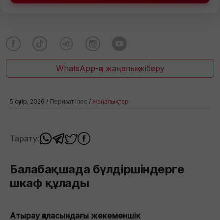
WhatsApp-қа жаңалық жіберу
5 сәуір, 2026 /
Перизат Ілес
/
Жаңалықтар
Тарату:
Балабақшада бүлдіршіндерге
шкаф құлады
Атырау қаласындағы жекеменшік