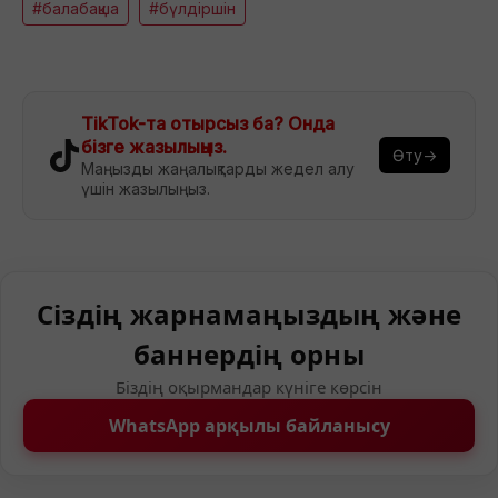
#балабақша
#бүлдіршін
TikTok-та отырсыз ба? Онда
бізге жазылыңыз.
Өту→
Маңызды жаңалықтарды жедел алу
үшін жазылыңыз.
Сіздің жарнамаңыздың және
баннердің орны
Біздің оқырмандар күніге көрсін
WhatsApp арқылы байланысу