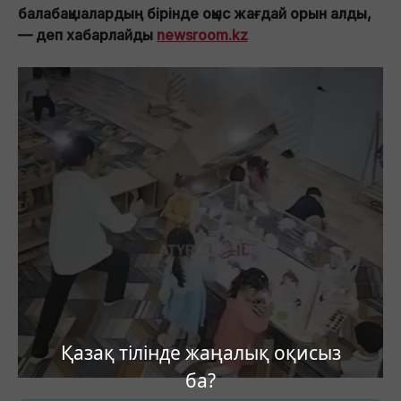
балабақшалардың бірінде оқыс жағдай орын алды,
— деп хабарлайды
newsroom.kz
Қазақ тілінде жаңалық оқисыз
ба?