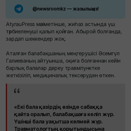
@newsroomkz
— жазылыңыз!
AtyrauPress мәліметінше, жиһаз астында үш
тәрбиеленуші қалып қойған. Абырой болғанда,
зардап шеккендер жоқ.
Аталған балабақшаның меңгерушісі Әсемгүл
Галиеваның айтуынша, оқиға болғаннан кейін
барлық балалар дереу травмпунктке
жеткізіліп, медициналық тексеруден өткен.
«Екі бала қазірдің өзінде сабаққа
қайта оралып, балабақшаға келіп жүр.
Үшінші бала уақытша келмей жүр.
Травматологтың қорытындысына