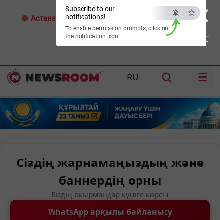
×
Subscribe to our
notifications!
Астана:
32°C
Алматы:
32°C
Шымкент:
36°C
To enable permission prompts, click on
the notification icon
ESC
☰
RU
Сіздің жарнамаңыздың және
баннердің орны
Біздің оқырмандар күніге көрсін
WhatsApp арқылы байланысу