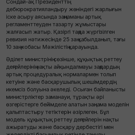
Сондай-ақ Президенттің
дебюрократияландыру жөніндегі жарлығын
іске асыру аясында заңнаманы артық
регламенттеуден тазарту жұмыстары
жалғасып жатыр. Қазіргі таңда жүргізілген
ревизия нәтижесінде 25 заң қабылданып, тағы
10 заң жобасы Мәжілістің қарауында.
Әділет министрінің сөзінше, құқықтық реттеу
деңгейлерінің нақты айқындалмауы заңдардың
артық процедуралық нормалармен толып
кетуіне және басқарушылық шешімдердің
икемсіз болуына әкеледі. Осыған байланысты
министрліктер заманауи, тұрақты әрі
өзгерістерге бейімделе алатын заңнама моделін
қалыптастыру тетіктерін әзірлеген. Бұл
модель құқықтық реттеу деңгейлерін нақты
ажыратуды және басқару дербестігі мен
жеделдікті басымдық ретінде тануды