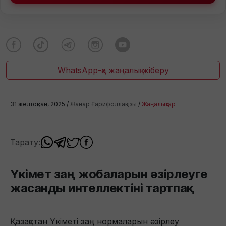
WhatsApp-қа жаңалық жіберу
31 желтоқсан, 2025 /
Жанар Ғарифоллақызы
/
Жаңалықтар
Тарату:
Үкімет заң жобаларын әзірлеуге
жасанды интеллектіні тартпақ
Қазақстан Үкіметі заң нормаларын әзірлеу