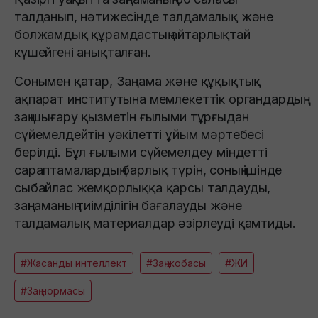
талданып, нәтижесінде талдамалық және
болжамдық құрамдастың айтарлықтай
күшейгені анықталған.
Сонымен қатар, Заңнама және құқықтық
ақпарат институтына мемлекеттік органдардың
заң шығару қызметін ғылыми тұрғыдан
сүйемелдейтін уәкілетті ұйым мәртебесі
берілді. Бұл ғылыми сүйемелдеу міндетті
сараптамалардың барлық түрін, соның ішінде
сыбайлас жемқорлыққа қарсы талдауды,
заңнаманың тиімділігін бағалауды және
талдамалық материалдар әзірлеуді қамтиды.
#Жасанды интеллект
#Заң жобасы
#ЖИ
#Заң нормасы