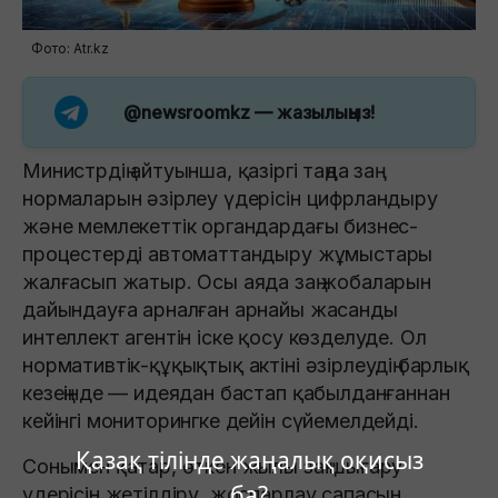
Фото: Atr.kz
@newsroomkz
— жазылыңыз!
Министрдің айтуынша, қазіргі таңда заң
нормаларын әзірлеу үдерісін цифрландыру
және мемлекеттік органдардағы бизнес-
процестерді автоматтандыру жұмыстары
жалғасып жатыр. Осы аяда заң жобаларын
дайындауға арналған арнайы жасанды
интеллект агентін іске қосу көзделуде. Ол
нормативтік-құқықтық актіні әзірлеудің барлық
кезеңінде — идеядан бастап қабылданғаннан
кейінгі мониторингке дейін сүйемелдейді.
Қазақ тілінде жаңалық оқисыз
Сонымен қатар, өткен жылы заң шығару
ба?
үдерісін жетілдіру, жоспарлау сапасын