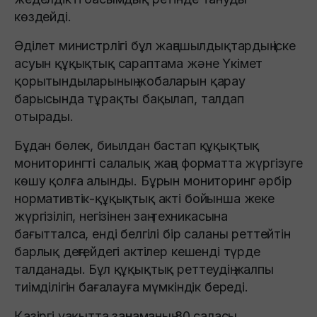
көздейді.
Әділет министрлігі бұл жаңашылдықтардың іске
асуын құқықтық сараптама және Үкімет
қорытындыларының жобаларын қарау
барысында тұрақты бақылап, талдап
отырады.
Бұдан бөлек, биылдан бастап құқықтық
мониторингті салалық жаңа форматта жүргізуге
көшу қолға алынды. Бұрын мониторинг әрбір
нормативтік-құқықтық акті бойынша жеке
жүргізіліп, негізінен заң техникасына
бағытталса, енді белгілі бір саланы реттейтін
барлық деңгейдегі актілер кешенді түрде
талданады. Бұл құқықтық реттеудің жалпы
тиімділігін бағалауға мүмкіндік береді.
Қазіргі уақытта заңнаманың 80 саласы