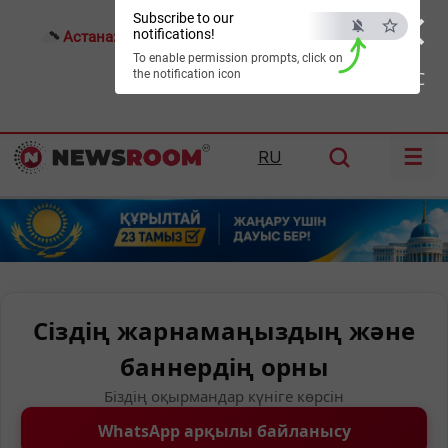
×
Subscribe to our
notifications!
Астана:
26°C
Алматы:
30°C
Шымкент:
37°C
To enable permission prompts, click on
the notification icon
ESC
☰
RU
Сіздің жарнамаңыздың және
баннердің орны
Біздің оқырмандар күніге көрсін
WhatsApp арқылы байланысу