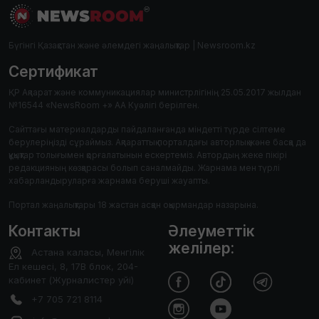
Бүгінгі Қазақстан және әлемдегі жаңалықтар | Newsroom.kz
Сертификат
ҚР Ақпарат және коммуникациялар министрлігінің 25.05.2017 жылдан
№16544 «NewsRoom +» АА Куәлігі берілген.
Сайттағы материалдарды пайдаланғанда міндетті түрде сілтеме
берулеріңізді сұраймыз. Ақпараттық порталдағы авторлық және басқа да
құқықтар толығымен қорғалатынын ескертеміз. Автордың жеке пікірі
редакцияның көзқарасы болып саналмайды. Жарнама мен түрлі
хабарландыруларға жарнама беруші жауапты.
Портал жаңалықтары 18 жастан асқан оқырмандар назарына.
Контакты
Әлеуметтік
желілер:
Астана каласы, Менгілік
Ел кешесі, 8, 17В блок, 204-
кабинет (Журналистер уйі)
+7 705 721 8114