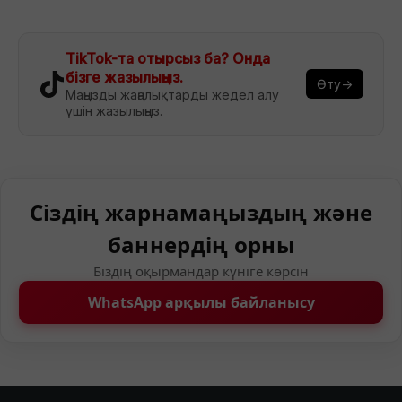
TikTok-та отырсыз ба? Онда
бізге жазылыңыз.
Өту→
Маңызды жаңалықтарды жедел алу
үшін жазылыңыз.
Сіздің жарнамаңыздың және
баннердің орны
Біздің оқырмандар күніге көрсін
WhatsApp арқылы байланысу