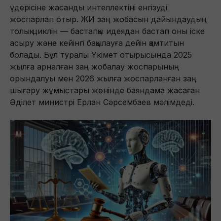
үдерісіне жасанды интеллектіні енгізуді
жоспарлап отыр. ЖИ заң жобасын дайындаудың
толық циклін — бастапқы идеядан бастап оны іске
асыру және кейінгі бақылауға дейін қамтитын
болады. Бұл туралы Үкімет отырысында 2025
жылға арналған заң жобалау жоспарының
орындалуы мен 2026 жылға жоспарланған заң
шығару жұмыстары жөнінде баяндама жасаған
Әділет министрі Ерлан Сәрсембаев мәлімдеді.