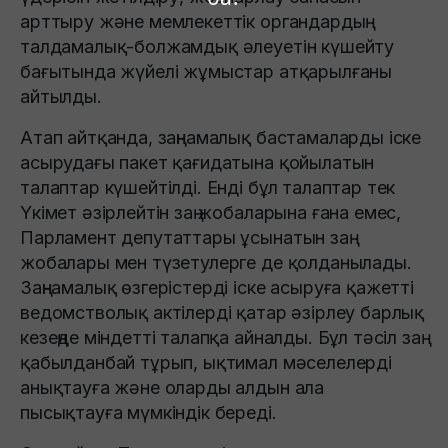
арттыру және мемлекеттік органдардың
талдамалық-болжамдық әлеуетін күшейту
бағытында жүйелі жұмыстар атқарылғаны
айтылды.
Атап айтқанда, заңнамалық бастамаларды іске
асырудағы пакет қағидатына қойылатын
талаптар күшейтілді. Енді бұл талаптар тек
Үкімет әзірлейтін заң жобаларына ғана емес,
Парламент депутаттары ұсынатын заң
жобалары мен түзетулерге де қолданылады.
Заңнамалық өзгерістерді іске асыруға қажетті
ведомстволық актілерді қатар әзірлеу барлық
кезеңде міндетті талапқа айналды. Бұл тәсіл заң
қабылданбай тұрып, ықтимал мәселелерді
анықтауға және оларды алдын ала
пысықтауға мүмкіндік береді.