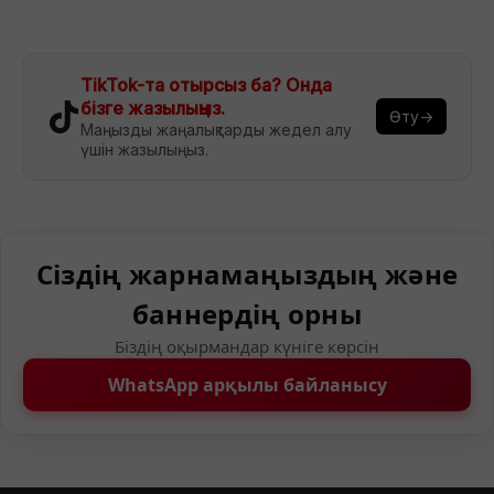
TikTok-та отырсыз ба? Онда
бізге жазылыңыз.
Өту→
Маңызды жаңалықтарды жедел алу
үшін жазылыңыз.
Сіздің жарнамаңыздың және
баннердің орны
Біздің оқырмандар күніге көрсін
WhatsApp арқылы байланысу