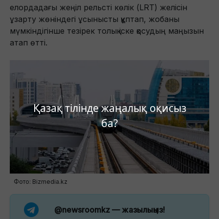
елордадағы жеңіл рельсті көлік (LRT) желісін
ұзарту жөніндегі ұсынысты құптап, жобаны
мүмкіндігінше тезірек толық іске қосудың маңызын
атап өтті.
Қазақ тілінде жаңалық оқисыз
ба?
Фото: Bizmedia.kz
@newsroomkz
— жазылыңыз!