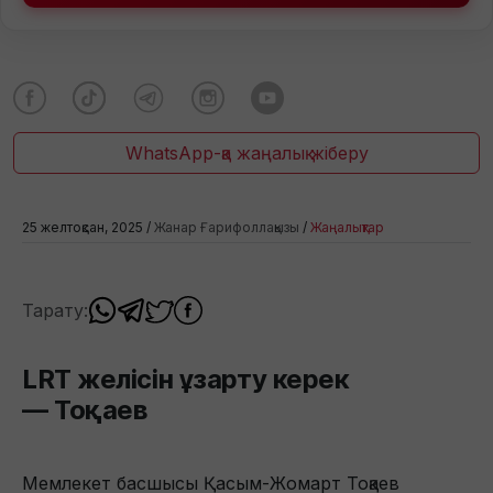
WhatsApp-қа жаңалық жіберу
25 желтоқсан, 2025 /
Жанар Ғарифоллақызы
/
Жаңалықтар
Тарату:
LRT желісін ұзарту керек
— Тоқаев
Мемлекет басшысы Қасым-Жомарт Тоқаев