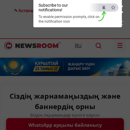
×
Subscribe to our
notifications!
Астана:
23°C
Алматы:
28°C
Шымкент:
35°C
To enable permission prompts, click on
the notification icon
ESC
☰
RU
Сіздің жарнамаңыздың және
баннердің орны
Біздің оқырмандар күніге көрсін
WhatsApp арқылы байланысу