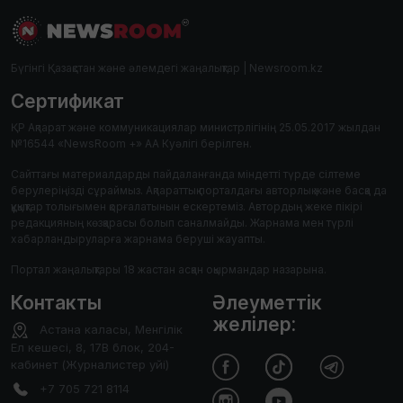
Бүгінгі Қазақстан және әлемдегі жаңалықтар | Newsroom.kz
Сертификат
ҚР Ақпарат және коммуникациялар министрлігінің 25.05.2017 жылдан
№16544 «NewsRoom +» АА Куәлігі берілген.
Сайттағы материалдарды пайдаланғанда міндетті түрде сілтеме
берулеріңізді сұраймыз. Ақпараттық порталдағы авторлық және басқа да
құқықтар толығымен қорғалатынын ескертеміз. Автордың жеке пікірі
редакцияның көзқарасы болып саналмайды. Жарнама мен түрлі
хабарландыруларға жарнама беруші жауапты.
Портал жаңалықтары 18 жастан асқан оқырмандар назарына.
Контакты
Әлеуметтік
желілер:
Астана каласы, Менгілік
Ел кешесі, 8, 17В блок, 204-
кабинет (Журналистер уйі)
+7 705 721 8114