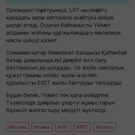
Президенттің айтуынша, LRT-ны кеңейту
қаладағы көлік кептелісін азайтуға елеулі
ықпал етеді. Осыған байланысты Үкімет
алдымен жобаны қаржыландыру мәселесін
нақты шешуі қажет.
Сонымен қатар Мемлекет басшысы Қабанбай
батыр даңғылында екі деңгейлі жол салу
бастамасын да қолдады. Ол жоба-сметалық
құжаттаманы келесі жылы әзірлеп,
құрылысты 2027 жылы бастауды тапсырды.
Бұдан бөлек, Үкімет пен қала әкімдігіне
Тәуелсіздік даңғылын ұзарту жұмыстарын
бірлесіп жалғастыру міндеті жүктелді.
#Астана
#тоқаев
#LRT
#ЛРТ
#ұзарту