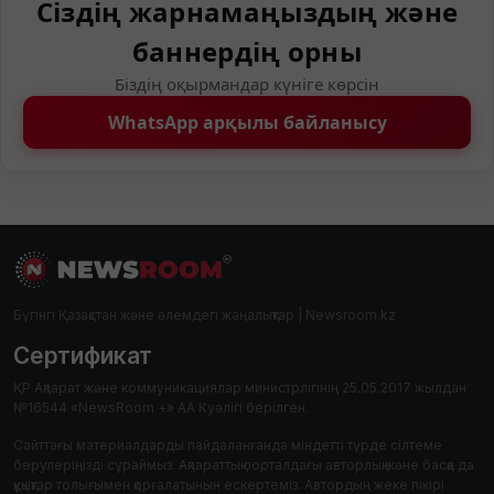
Сіздің жарнамаңыздың және
баннердің орны
Біздің оқырмандар күніге көрсін
WhatsApp арқылы байланысу
Бүгінгі Қазақстан және әлемдегі жаңалықтар | Newsroom.kz
Сертификат
ҚР Ақпарат және коммуникациялар министрлігінің 25.05.2017 жылдан
№16544 «NewsRoom +» АА Куәлігі берілген.
Сайттағы материалдарды пайдаланғанда міндетті түрде сілтеме
берулеріңізді сұраймыз. Ақпараттық порталдағы авторлық және басқа да
құқықтар толығымен қорғалатынын ескертеміз. Автордың жеке пікірі