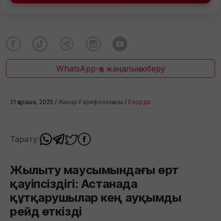
WhatsApp-қа жаңалық жіберу
21 қараша, 2025 /
Жанар Ғарифоллақызы
/
Елорда
Тарату:
Жылыту маусымындағы өрт
қауіпсіздігі: Астанада
құтқарушылар кең ауқымды
рейд өткізді