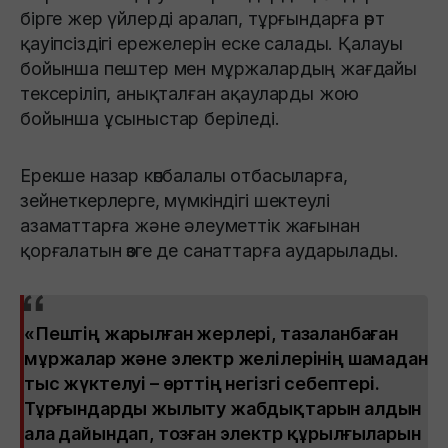
бірге жер үйлерді аралап, тұрғындарға өрт
қауіпсіздігі ережелерін еске салады. Қалауы
бойынша пештер мен мұржалардың жағдайы
тексеріліп, анықталған ақауларды жою
бойынша ұсыныстар беріледі.
Ерекше назар көпбалалы отбасыларға,
зейнеткерлерге, мүмкіндігі шектеулі
азаматтарға және әлеуметтік жағынан
қорғалатын өзге де санаттарға аударылады.
«Пештің жарылған жерлері, тазаланбаған
мұржалар және электр желілерінің шамадан
тыс жүктелуі – өрттің негізгі себептері.
Тұрғындарды жылыту жабдықтарын алдын
ала дайындап, тозған электр құрылғыларын