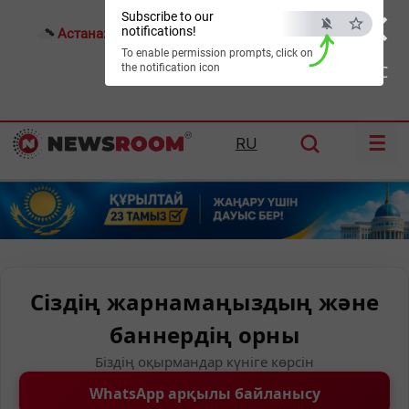
×
Subscribe to our
notifications!
Астана:
17°C
Алматы:
18°C
Шымкент:
21°C
To enable permission prompts, click on
the notification icon
ESC
☰
RU
Сіздің жарнамаңыздың және
баннердің орны
Біздің оқырмандар күніге көрсін
WhatsApp арқылы байланысу