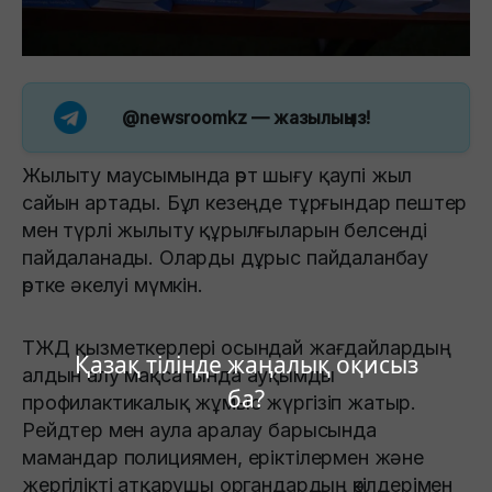
@newsroomkz
— жазылыңыз!
Жылыту маусымында өрт шығу қаупі жыл
сайын артады. Бұл кезеңде тұрғындар пештер
мен түрлі жылыту құрылғыларын белсенді
пайдаланады. Оларды дұрыс пайдаланбау
өртке әкелуі мүмкін.
ТЖД қызметкерлері осындай жағдайлардың
Қазақ тілінде жаңалық оқисыз
алдын алу мақсатында ауқымды
ба?
профилактикалық жұмыс жүргізіп жатыр.
Рейдтер мен аула аралау барысында
мамандар полициямен, еріктілермен және
жергілікті атқарушы органдардың өкілдерімен