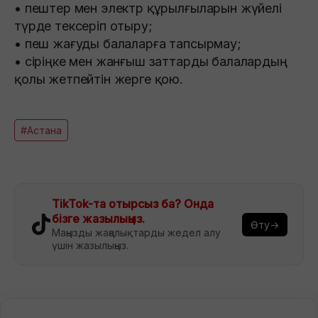
• пештер мен электр құрылғыларын жүйелі
түрде тексеріп отыру;
• пеш жағуды балаларға тапсырмау;
• сіріңке мен жанғыш заттарды балалардың
қолы жетпейтін жерге қою.
#Астана
TikTok-та отырсыз ба? Онда
бізге жазылыңыз.
Өту→
Маңызды жаңалықтарды жедел алу
үшін жазылыңыз.