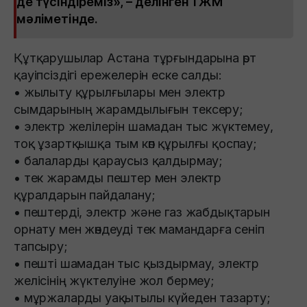
де түсіндіреміз», – делінген ТЖМ
мәліметінде.
Құтқарушылар Астана тұрғындарына өрт
қауіпсіздігі ережелерін еске салды:
• жылыту құрылғылары мен электр
сымдарының жарамдылығын тексеру;
• электр желілерін шамадан тыс жүктемеу,
тоқ ұзартқышқа тым көп құрылғы қоспау;
• балаларды қараусыз қалдырмау;
• тек жарамды пештер мен электр
құралдарын пайдалану;
• пештерді, электр және газ жабдықтарын
орнату мен жөндеуді тек мамандарға сеніп
тапсыру;
• пешті шамадан тыс қыздырмау, электр
желісінің жүктелуіне жол бермеу;
• мұржаларды уақытылы күйеден тазарту;