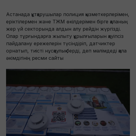
Астанада құтқарушылар полиция қызметкерлерімен,
еріктілермен және ТЖМ өкілдерімен бірге қаланың
жер үй секторында алдын алу рейдін жүргізді.
Олар тұрғындарға жылыту құрылғыларын қауіпсіз
пайдалану ережелерін түсіндіріп, датчиктер
орнатып, тиісті нұсқаулық берді, деп мәлімдеді қала
әкімдігінің ресми сайты