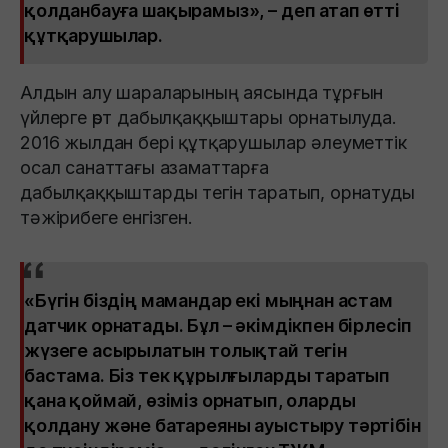
қолданбауға шақырамыз», – деп атап өтті
құтқарушылар.
Алдын алу шараларының аясында тұрғын
үйлерге өрт дабылқаққыштары орнатылуда.
2016 жылдан бері құтқарушылар әлеуметтік
осал санаттағы азаматтарға
дабылқаққыштарды тегін таратып, орнатуды
тәжірибеге енгізген.
«Бүгін біздің мамандар екі мыңнан астам
датчик орнатады. Бұл – әкімдікпен бірлесіп
жүзеге асырылатын толықтай тегін
бастама. Біз тек құрылғыларды таратып
қана қоймай, өзіміз орнатып, оларды
қолдану және батареяны ауыстыру тәртібін