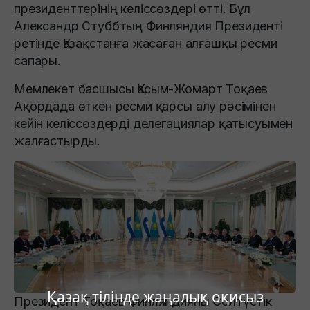
президенттерінің келіссөздері өтті. Бұл
Александр Стуббтың Финляндия Президенті
ретінде Қазақстанға жасаған алғашқы ресми
сапары.
Мемлекет басшысы Қасым-Жомарт Тоқаев
Ақордада өткен ресми қарсы алу рәсімінен
кейін келіссөздерді делегациялар қатысуымен
жалғастырды.
Қазақ тілінде жаңалық оқисыз
Президент Тоқаев Финляндияны Солтүстік