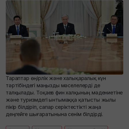
Тараптар өңірлік және халықаралық күн
тәртібіндегі маңызды мәселелерді де
талқылады. Тоқаев фин халқының мәдениетіне
және туризмдегі ынтымаққа қатысты жылы
пікір білдіріп, сапар серіктестікті жаңа
деңгейге шығаратынына сенім білдірді.