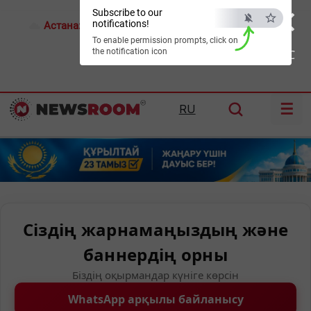
×
Subscribe to our
notifications!
Астана:
17°C
Алматы:
23°C
Шымкент:
26°C
To enable permission prompts, click on
the notification icon
ESC
☰
RU
Сіздің жарнамаңыздың және
баннердің орны
Біздің оқырмандар күніге көрсін
WhatsApp арқылы байланысу