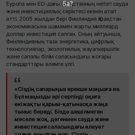
ба?
Еуропа мен ЕО-дағы Қазақстанның негізгі сауда
және инвестициялық серіктесі екенін атап
өтті. 2005 жылдан бері Финляндия Қазақстан
экономикасына шамамен жарты миллиард
доллар инвестиция салған. Оның айтуынша,
Финляндияның таза энергетика, цифрлық
технологиялар, экологиялық жауапкершілік
және сапалы білім саласындағы жоғары
стандарттары әлемге үлгі.
«Сіздің сапарыңыз ерекше маңызға ие.
Бұл маңызды әрі серпінді оқиға
екіжақты қарым-қатынасқа жаңа
тыныс береді. Бізде шешілмеген
мәселе жоқ, дегенмен сауда және
инвестиция саласындағы әлеует
толық ашылған жоқ. Сіздің