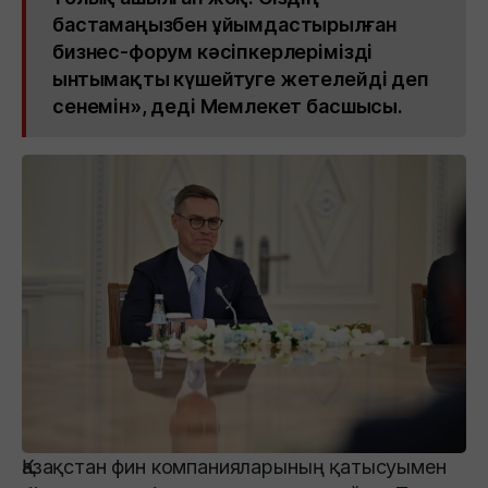
бастамаңызбен ұйымдастырылған
бизнес-форум кәсіпкерлерімізді
ынтымақты күшейтуге жетелейді деп
сенемін», деді Мемлекет басшысы.
Қазақстан фин компанияларының қатысуымен