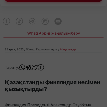
WhatsApp-қа жаңалық жіберу
28 қазан, 2025 /
Жанар Ғарифоллақызы
/
Жаңалықтар
Тарату:
Қазақстанды Финляндия несімен
қызықтырды?
Финляндия Президенті Александр Стуббтың