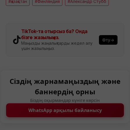
#қазақстан
#Финляндия
#Александр Стубб
TikTok-та отырсыз ба? Онда
бізге жазылыңыз.
Өту→
Маңызды жаңалықтарды жедел алу
үшін жазылыңыз.
Сіздің жарнамаңыздың және
баннердің орны
Біздің оқырмандар күніге көрсін
WhatsApp арқылы байланысу