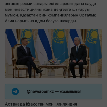
алғашқы ресми сапары екі ел арасындағы сауда
мен инвестицияны жаңа деңгейге шығаруы
мүмкін. Қазақстан фин компанияларын Орталық
Азия нарығына қадам басуға шақырды.
@newsroomkz
— жазылыңыз!
Астанада Қазақстан мен Финляндия