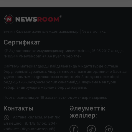
Бүгінгі Қазақстан және әлемдегі жаңалықтар | Newsroom.kz
Сертификат
ҚР Ақпарат және коммуникациялар министрлігінің 25.05.2017 жылдан
№16544 «NewsRoom +» АА Куәлігі берілген.
Сайттағы материалдарды пайдаланғанда міндетті түрде сілтеме
берулеріңізді сұраймыз. Ақпараттық порталдағы авторлық және басқа да
құқықтар толығымен қорғалатынын ескертеміз. Автордың жеке пікірі
редакцияның көзқарасы болып саналмайды. Жарнама мен түрлі
хабарландыруларға жарнама беруші жауапты.
Портал жаңалықтары 18 жастан асқан оқырмандар назарына.
Контакты
Әлеуметтік
желілер:
Астана каласы, Менгілік
Ел кешесі, 8, 17В блок, 204-
кабинет (Журналистер уйі)