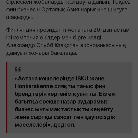
бірлескен жобаларды қолдауға дайын. Тоқаев
фин бизнесін Орталық Азия нарығына шығуға
шақырды.
Финляндия президенті Астанаға 20-дан астам
ірі компания өкілдерімен бірге келді.
Александр Стубб Қазақстан экономикасының
дамуын жоғары бағалады.
«Астана көшелерінде ISKU және
Honkarakenne сияқты таныс фин
брендтерін көргенім қуантты. Біз екі
бағытқа ерекше назар аударамыз:
бизнес ынтымақтастықты кеңейту
және сыртқы саясат пен қауіпсіздік
мәселелері», деді ол.