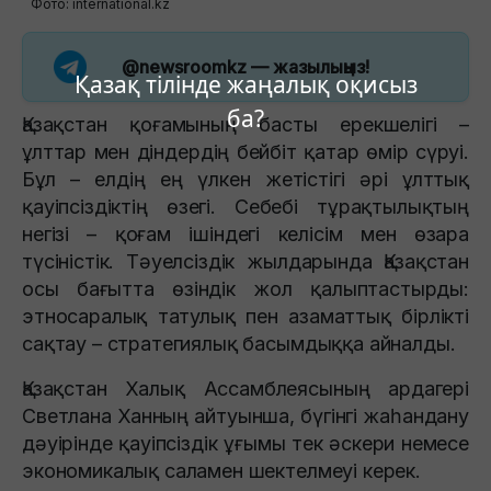
Фото: international.kz
@newsroomkz
— жазылыңыз!
Қазақ тілінде жаңалық оқисыз
ба?
Қазақстан қоғамының басты ерекшелігі –
ұлттар мен діндердің бейбіт қатар өмір сүруі.
Бұл – елдің ең үлкен жетістігі әрі ұлттық
қауіпсіздіктің өзегі. Себебі тұрақтылықтың
негізі – қоғам ішіндегі келісім мен өзара
түсіністік. Тәуелсіздік жылдарында Қазақстан
осы бағытта өзіндік жол қалыптастырды:
этносаралық татулық пен азаматтық бірлікті
сақтау – стратегиялық басымдыққа айналды.
Қазақстан Халық Ассамблеясының ардагері
Светлана Ханның айтуынша, бүгінгі жаһандану
дәуірінде қауіпсіздік ұғымы тек әскери немесе
экономикалық саламен шектелмеуі керек.