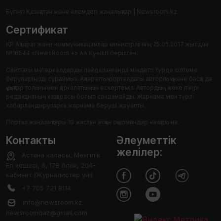
Бүгінгі Қазақстан және әлемдегі жаңалықтар | Newsroom.kz
Сертификат
ҚР Ақпарат және коммуникациялар министрлігінің 25.05.2017 жылдан
№16544 «NewsRoom +» АА Куәлігі берілген.
Сайттағы материалдарды пайдаланғанда міндетті түрде сілтеме
берулеріңізді сұраймыз. Ақпараттық порталдағы авторлық және басқа да
құқықтар толығымен қорғалатынын ескертеміз. Автордың жеке пікірі
редакцияның көзқарасы болып саналмайды. Жарнама мен түрлі
хабарландыруларға жарнама беруші жауапты.
Портал жаңалықтары 18 жастан асқан оқырмандар назарына.
Контакты
Әлеуметтік
желілер:
Астана каласы, Менгілік
Ел кешесі, 8, 17В блок, 204-
кабинет (Журналистер уйі)
+7 705 721 8114
info@newsroom.kz
newsroomqaz@gmail.com