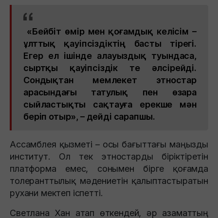
«Бейбіт өмір мен қоғамдық келісім –
ұлттық қауіпсіздіктің басты тірегі.
Егер ел ішінде алауыздық туындаса,
сыртқы қауіпсіздік те әлсірейді.
Сондықтан мемлекет этностар
арасындағы татулық пен өзара
сыйластықты сақтауға ерекше мән
беріп отыр», – дейді сарапшы.
Ассамблея қызметі – осы бағыттағы маңызды
институт. Ол тек этностарды біріктіретін
платформа емес, сонымен бірге қоғамда
толеранттылық мәдениетін қалыптастыратын
рухани мектеп іспетті.
Светлана Хан атап өткендей, әр азаматтың