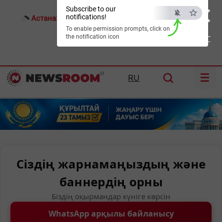
×
Subscribe to our
notifications!
Астана:
19°C
Алматы:
27°C
Шымкент:
31°C
To enable permission prompts, click on
the notification icon
ESC
☰
RU
Сіздің жарнамаңыздың және
баннердің орны
Біздің оқырмандар күніге көрсін
WhatsApp арқылы байланысу