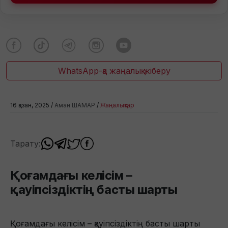
WhatsApp-қа жаңалық жіберу
16 қазан, 2025 /
Аман ШАМАР
/
Жаңалықтар
Тарату:
Қоғамдағы келісім –
қауіпсіздіктің басты шарты
Қоғамдағы келісім – қауіпсіздіктің басты шарты