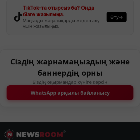
TikTok-та отырсыз ба? Онда
бізге жазылыңыз.
Өту→
Маңызды жаңалықтарды жедел алу
үшін жазылыңыз.
Сіздің жарнамаңыздың және
баннердің орны
Біздің оқырмандар күніге көрсін
WhatsApp арқылы байланысу