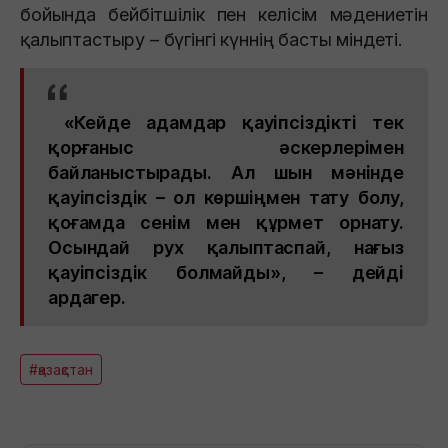
бойында бейбітшілік пен келісім мәдениетін
қалыптастыру – бүгінгі күннің басты міндеті.
«Кейде адамдар қауіпсіздікті тек
қорғаныс әскерлерімен
байланыстырады. Ал шын мәнінде
қауіпсіздік – ол көршіңмен тату болу,
қоғамда сенім мен құрмет орнату.
Осындай рух қалыптаспай, нағыз
қауіпсіздік болмайды», – дейді
ардагер.
#қазақстан