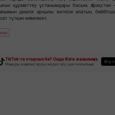
ығын құрметтеу ұстанымдары басым. Қазақстан 
анымын диалог арқылы жеткізе алатын, бейбітшіл
сат тұтқан мемлекет.
ауда
TikTok-та отырсыз ба? Онда бізге жазылыңыз.
Өту→
Маңызды жаңалықтарды жедел алу үшін жазылыңыз.