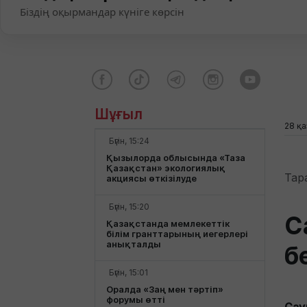
Біздің оқырмандар күніге көрсін
Шұғыл
28 қа
Бүгін, 15:24
Қызылорда облысында «Таза
Қазақстан» экологиялық
Тар
акциясы өткізілуде
Бүгін, 15:20
С
Қазақстанда мемлекеттік
білім гранттарының иегерлері
анықталды
б
Бүгін, 15:01
Оралда «Заң мен тәртіп»
форумы өтті