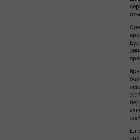
сер
оты
Сон
арқ
Еур
ай
пра
Қор
бе
нег
жағ
бер
хал
жаһ
Елі
үнд