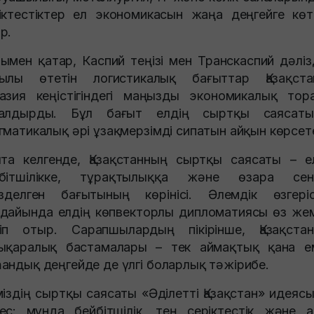
іктестіктер ел экономикасын жаңа деңгейге көт
р.
ымен қатар, Каспий теңізі мен Транскаспий дәліз
ылы өтетін логистикалық бағыттар Қазақст
азия кеңістігіндегі маңызды экономикалық тор
налдырды. Бұл бағыт елдің сыртқы саясаты
гматикалық әрі ұзақмерзімді сипатын айқын көрсете
ыта келгенде, Қазақстанның сыртқы саясаты – е
йбітшілікке, тұрақтылыққа және өзара сені
ізделген бағытының көрінісі. Әлемдік өзгері
дайында елдің көпвекторлы дипломатиясы өз жем
іп отыр. Сарапшылардың пікірінше, Қазақста
ықаралық бастамалары – тек аймақтық қана е
андық деңгейде де үлгі боларлық тәжірибе.
міздің сыртқы саясаты «Әділетті Қазақстан» идеяс
ес: мұнда бейбітшілік, тең серіктестік және 