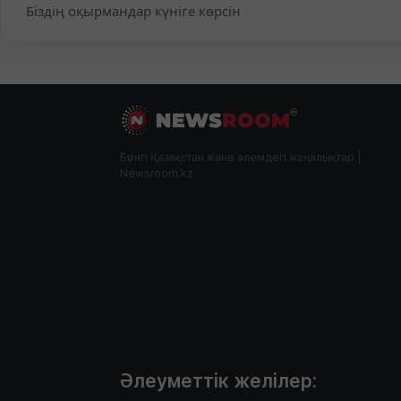
Біздің оқырмандар күніге көрсін
Бүгінгі Қазақстан және әлемдегі жаңалықтар |
Newsroom.kz
Әлеуметтік желілер: