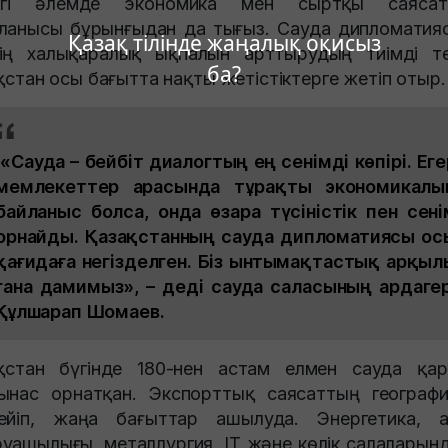
зіргі әлемде экономика мен сыртқы саясат
ланысы бұрынғыдан да тығыз. Сауда дипломатия
Қазақ тілінде жаңалық оқисыз
ің халықаралық ықпалын арттырудың тиімді тет
ба?
ақстан осы бағытта нақты жетістіктерге жетіп отыр.
«Сауда – бейбіт диалогтың ең сенімді көпірі. Еге
мемлекеттер арасында тұрақты экономикалы
байланыс болса, онда өзара түсіністік пен сені
орнайды. Қазақстанның сауда дипломатиясы ос
қағидаға негізделген. Біз ынтымақтастық арқыл
ғана дамимыз», – деді сауда саласының ардагер
Құлшарап Шомаев.
ақстан бүгінде 180-нен астам елмен сауда қа
ынас орнатқан. Экспорттық саясаттың географ
ейіп, жаңа бағыттар ашылуда. Энергетика, 
уашылығы, металлургия, IT және көлік салаларын