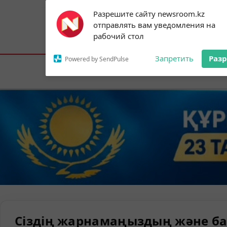
Subscribe to our
Разрешите сайту newsroom.kz
notifications!
отправлять вам уведомления на
To enable permission prompts, click on
Астана:
23°C
Алматы:
34°C
Шымк
рабочий стол
the notification icon
Запретить
Раз
Powered by SendPulse
Елорда
Сіздің жарнамаңыздың және ба