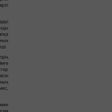
еріп
дері
анды
апқа
ның
ді.
лдің
мге
стер
ісін
нның
мес,
ымен
адам