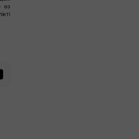
– өз
ікті