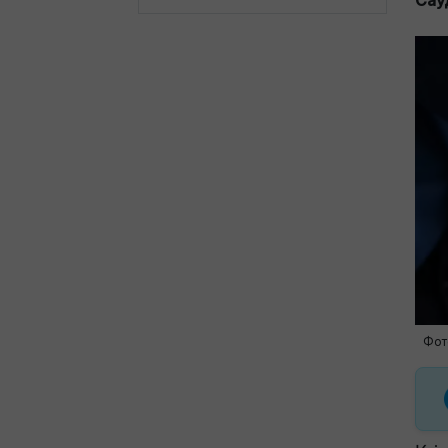
Сау
Фото