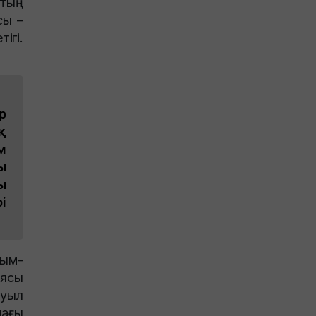
тың
сы –
ігі.
р
қ
м
ы
ы
і
рым-
иясы
ауыл
дағы