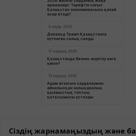
2026 жылғы сауданың жаңа
ережелері: Тарифтік соғыс
Қазақстан экономикасына қалай
әсер етеді?
3 сәуір, 2025
Дональд Трамп Қазақстанға
күтпеген салық салды
17 наурыз, 2025
Қазақстанда бизнес жүргізу неге
қиын?
13 наурыз, 2025
Адам ағзасын саудалаумен
айналысқан халықаралық
қылмыстық топтың
қатысушысы ұсталды
Сіздің жарнамаңыздың және ба