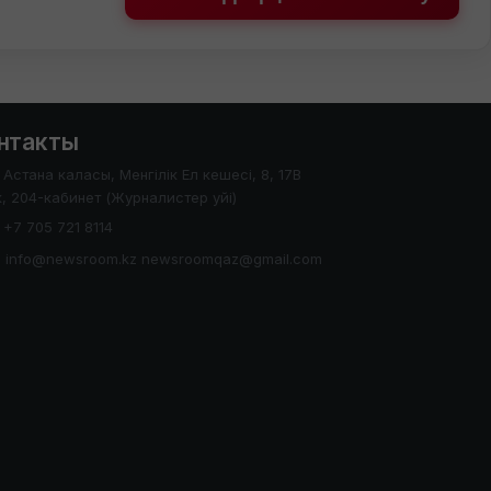
нтакты
Астана каласы, Менгілік Ел кешесі, 8, 17В
, 204-кабинет (Журналистер уйі)
+7 705 721 8114
info@newsroom.kz newsroomqaz@gmail.com