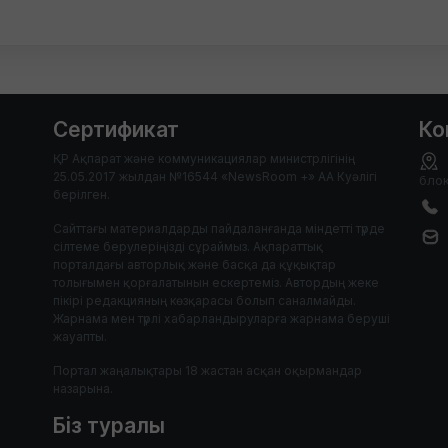
Сертификат
Ко
ҚР Ақпарат және коммуникациялар министрлігінің
25.05.2017 жылдан №16544 «NewsRoom +» АА Куәлігі
блок
берілген.
Сайттағы материалдарды пайдаланғанда міндетті түрде
сілтеме берулеріңізді сұраймыз. Ақпараттық
порталдағы авторлық және басқа да құқықтар
толығымен қорғалатынын ескертеміз. Автордың жеке
пікірі редакцияның көзқарасы болып саналмайды.
Жарнама мен түрлі хабарландыруларға жарнама беруші
жауапты.
Портал жаңалықтары 18 жастан асқан оқырмандар
назарына.
Біз туралы