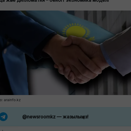
да және дипломатия – бейбіт экономика моделі
: arainfo.kz
@newsroomkz
— жазылыңыз!