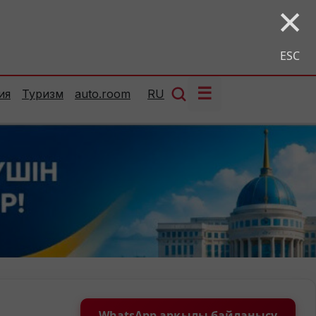
×
ESC
☰
ия
Туризм
auto.room
RU
WhatsApp арқылы байланысу