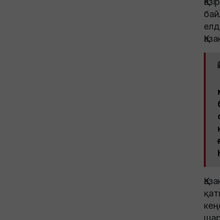
Қа
бай
елд
Қаз
Қаз
қат
кең
шар