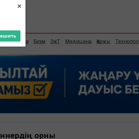
×
ент:
37°C
решить
Сараптама
Білім
ЗжТ
Медицина
Қаржы
Технолог
ннердің орны