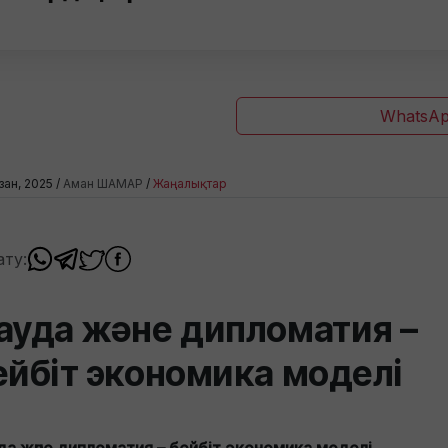
WhatsAp
зан, 2025 /
Аман ШАМАР
/
Жаңалықтар
ату:
ауда және дипломатия –
ейбіт экономика моделі