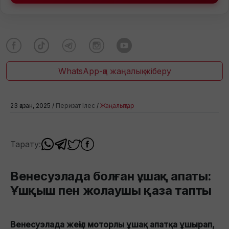
WhatsApp-қа жаңалық жіберу
23 қазан, 2025 /
Перизат Ілес
/
Жаңалықтар
Тарату:
Венесуэлада болған ұшақ апаты:
Ұшқыш пен жолаушы қаза тапты
Венесуэлада жеңіл моторлы ұшақ апатқа ұшырап,