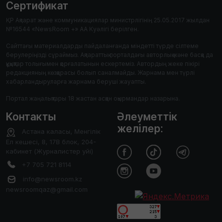
Сертификат
ҚР Ақпарат және коммуникациялар министрлігінің 25.05.2017 жылдан
№16544 «NewsRoom +» АА Куәлігі берілген.
Сайттағы материалдарды пайдаланғанда міндетті түрде сілтеме
берулеріңізді сұраймыз. Ақпараттық порталдағы авторлық және басқа да
құқықтар толығымен қорғалатынын ескертеміз. Автордың жеке пікірі
редакцияның көзқарасы болып саналмайды. Жарнама мен түрлі
хабарландыруларға жарнама беруші жауапты.
Портал жаңалықтары 18 жастан асқан оқырмандар назарына.
Контакты
Әлеуметтік
желілер:
Астана каласы, Менгілік
Ел кешесі, 8, 17В блок, 204-
кабинет (Журналистер уйі)
+7 705 721 8114
info@newsroom.kz
newsroomqaz@gmail.com