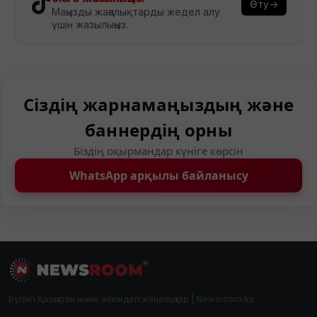
Өту→
Маңызды жаңалықтарды жедел алу
үшін жазылыңыз.
Сіздің жарнамаңыздың және
баннердің орны
Біздің оқырмандар күніге көрсін
WhatsApp арқылы байланысу
Бүгінгі Қазақстан және әлемдегі жаңалықтар | Newsroom.kz