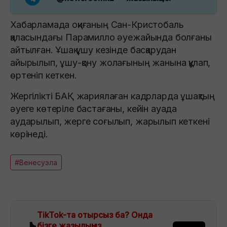
Хабарламада оқиғаның Сан-Кристобаль
қаласындағы Парамилло әуежайында болғаны
айтылған. Ұшақ ұшу кезінде басқарудан
айырылып, ұшу-қону жолағының жанына құлап,
өртеніп кеткен.
Жергілікті БАҚ жариялаған кадрларда ұшақтың
әуеге көтеріле бастағаны, кейін ауада
аударылып, жерге соғылып, жарылып кеткені
көрінеді.
#Венесуэла
TikTok-та отырсыз ба? Онда
бізге жазылыңыз.