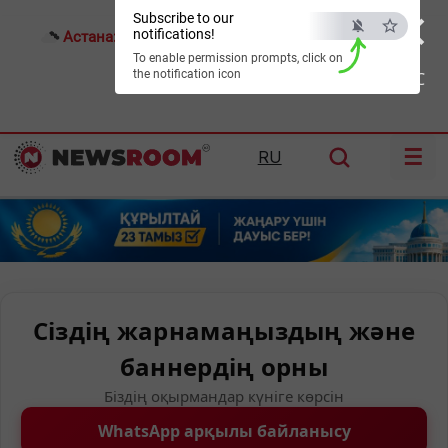
×
Subscribe to our
notifications!
Астана:
23°C
Алматы:
26°C
Шымкент:
32°C
To enable permission prompts, click on
the notification icon
ESC
☰
RU
Сіздің жарнамаңыздың және
баннердің орны
Біздің оқырмандар күніге көрсін
WhatsApp арқылы байланысу