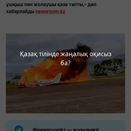
ұшқыш пен жолаушы қаза тапты,- деп
хабарлайды
newsroom.kz
Қазақ тілінде жаңалық оқисыз
ба?
@newsroomkz
— жазылыңыз!