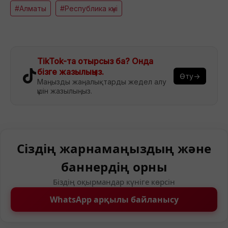
#Алматы
#Республика күні
TikTok-та отырсыз ба? Онда
бізге жазылыңыз.
Өту→
Маңызды жаңалықтарды жедел алу
үшін жазылыңыз.
Сіздің жарнамаңыздың және
баннердің орны
Біздің оқырмандар күніге көрсін
WhatsApp арқылы байланысу