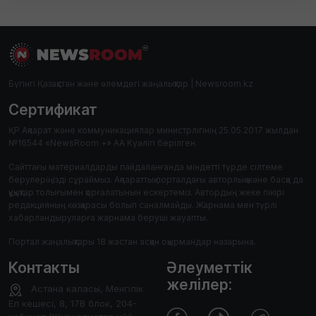
Бүгінгі Қазақстан және әлемдегі жаңалықтар | Newsroom.kz
Сертификат
ҚР Ақпарат және коммуникациялар министрлігінің 25.05.2017 жылдан
№16544 «NewsRoom +» АА Куәлігі берілген.
Сайттағы материалдарды пайдаланғанда міндетті түрде сілтеме
берулеріңізді сұраймыз. Ақпараттық порталдағы авторлық және басқа да
құқықтар толығымен қорғалатынын ескертеміз. Автордың жеке пікірі
редакцияның көзқарасы болып саналмайды. Жарнама мен түрлі
хабарландыруларға жарнама беруші жауапты.
Портал жаңалықтары 18 жастан асқан оқырмандар назарына.
Контакты
Әлеуметтік
желілер:
Астана каласы, Менгілік
Ел кешесі, 8, 17В блок, 204-