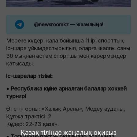
@newsroomkz
— жазылыңыз!
Мереке күндері қала бойынша 11 ірі спорттық
іс-шара ұйымдастырылып, оларға жалпы саны
30 мыңнан астам спортшы мен көрермендер
қатысады.
Іс-шаралар тізімі:
• Республика күніне арналған балалар хоккей
турнирі
Өтетін орны: «Халық Арена», Медеу ауданы,
Құлжа трактісі, 2
Күндер: 22-23 қазан.
Қазақ тілінде жаңалық оқисыз
• Тоғызқұмалақтан оқушылар арасында