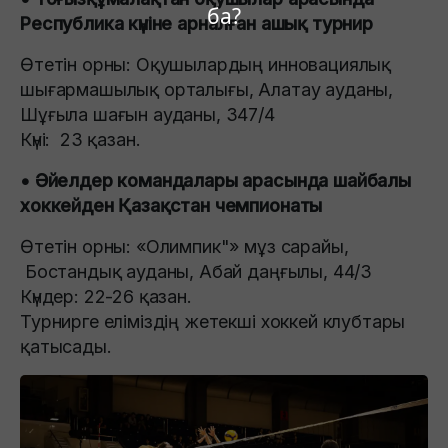
ба?
Республика күніне арналған ашық турнир
Өтетін орны: Оқушылардың инновациялық
шығармашылық орталығы, Алатау ауданы,
Шұғыла шағын ауданы, 347/4
Күні: 23 қазан.
• Әйелдер командалары арасында шайбалы
хоккейден Қазақстан чемпионаты
Өтетін орны: «Олимпик"» мұз сарайы,
Бостандық ауданы, Абай даңғылы, 44/3
Күндер: 22-26 қазан.
Турнирге еліміздің жетекші хоккей клубтары
қатысады.