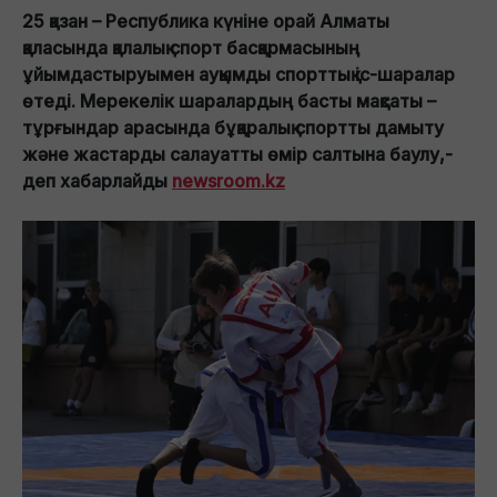
25 қазан – Республика күніне орай Алматы
қаласында қалалық спорт басқармасының
ұйымдастыруымен ауқымды спорттық іс-шаралар
өтеді. Мерекелік шаралардың басты мақсаты –
тұрғындар арасында бұқаралық спортты дамыту
және жастарды салауатты өмір салтына баулу,-
деп хабарлайды
newsroom.kz