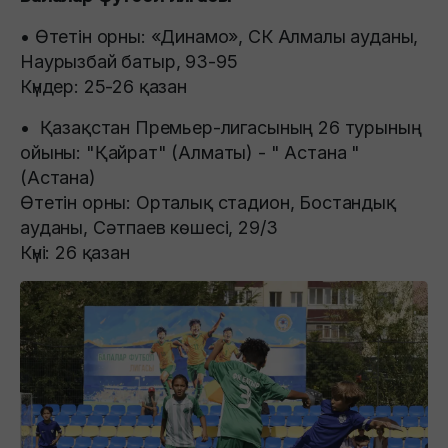
• Өтетін орны: «Динамо», СК Алмалы ауданы,
Наурызбай батыр, 93-95
Күндер: 25-26 қазан
• Қазақстан Премьер-лигасының 26 турының
ойыны: "Қайрат" (Алматы) - " Астана "
(Астана)
Өтетін орны: Орталық стадион, Бостандық
ауданы, Сәтпаев көшесі, 29/3
Күні: 26 қазан