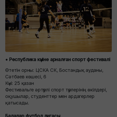
• Республика күніне арналған спорт фестивалі
Өтетін орны: ЦСКА СК, Бостандық ауданы,
Сәтбаев көшесі, 6
Күні: 25 қазан
Фестивальге әртүрлі спорт түрлерінің өкілдері,
оқушылар, студенттер мен ардагерлер
қатысады.
Балалар футбол лигасы