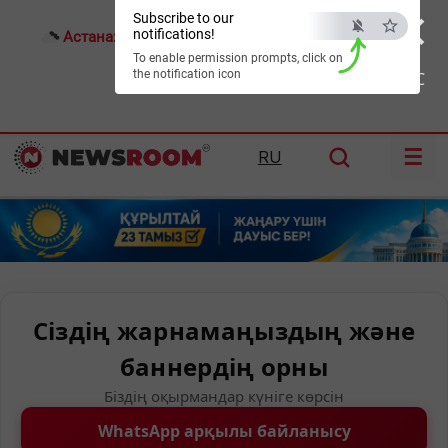
×
Subscribe to our
notifications!
Астана:
18°C
Алматы:
18°C
Шымкент:
21°C
To enable permission prompts, click on
the notification icon
ESC
☰
RU
Сіздің жарнамаңыздың және
баннердің орны
Біздің оқырмандар күніге көрсін
WhatsApp арқылы байланысу