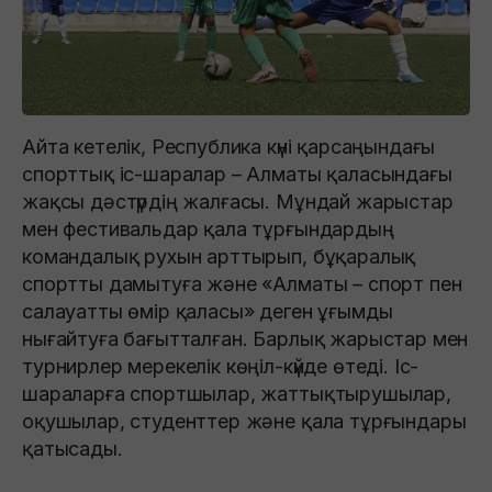
Айта кетелік, Республика күні қарсаңындағы
спорттық іс-шаралар – Алматы қаласындағы
жақсы дәстүрдің жалғасы. Мұндай жарыстар
мен фестивальдар қала тұрғындардың
командалық рухын арттырып, бұқаралық
спортты дамытуға және «Алматы – спорт пен
салауатты өмір қаласы» деген ұғымды
нығайтуға бағытталған. Барлық жарыстар мен
турнирлер мерекелік көңіл-күйде өтеді. Іс-
шараларға спортшылар, жаттықтырушылар,
оқушылар, студенттер және қала тұрғындары
қатысады.