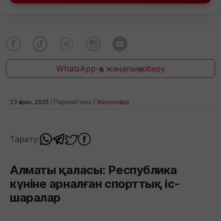
WhatsApp-қа жаңалық жіберу
23 қазан, 2025 /
Перизат Ілес
/
Жаңалықтар
Тарату:
Алматы қаласы: Республика
күніне арналған спорттық іс-
шаралар