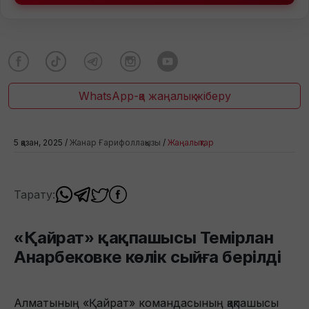
WhatsApp-қа жаңалық жіберу
5 қазан, 2025 /
Жанар Ғарифоллақызы
/
Жаңалықтар
Тарату:
«Қайрат» қақпашысы Темірлан
Анарбековке көлік сыйға берілді
Алматының «Қайрат» командасының қақпашысы