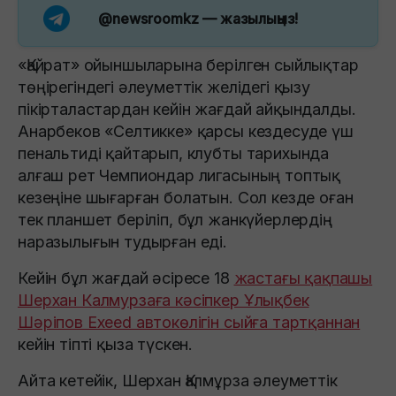
@newsroomkz
— жазылыңыз!
«Қайрат» ойыншыларына берілген сыйлықтар
төңірегіндегі әлеуметтік желідегі қызу
пікірталастардан кейін жағдай айқындалды.
Анарбеков «Селтикке» қарсы кездесуде үш
пенальтиді қайтарып, клубты тарихында
алғаш рет Чемпиондар лигасының топтық
кезеңіне шығарған болатын. Сол кезде оған
тек планшет беріліп, бұл жанкүйерлердің
наразылығын тудырған еді.
Кейін бұл жағдай әсіресе 18
жастағы қақпашы
Шерхан Калмурзаға кәсіпкер Ұлықбек
Шәріпов Exeed автокөлігін сыйға тартқаннан
кейін тіпті қыза түскен.
Айта кетейік, Шерхан Қалмұрза әлеуметтік