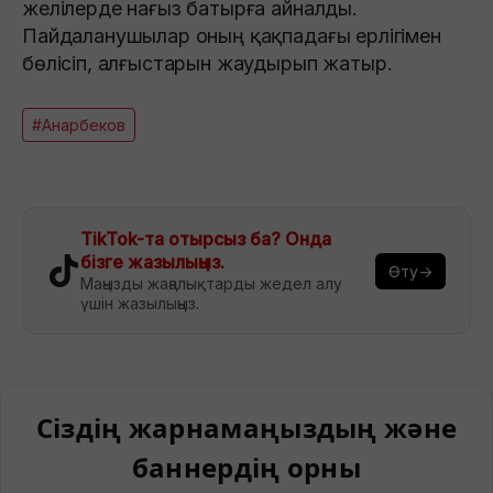
желілерде нағыз батырға айналды.
Пайдаланушылар оның қақпадағы ерлігімен
бөлісіп, алғыстарын жаудырып жатыр.
#Анарбеков
TikTok-та отырсыз ба? Онда
бізге жазылыңыз.
Өту→
Маңызды жаңалықтарды жедел алу
үшін жазылыңыз.
Сіздің жарнамаңыздың және
баннердің орны