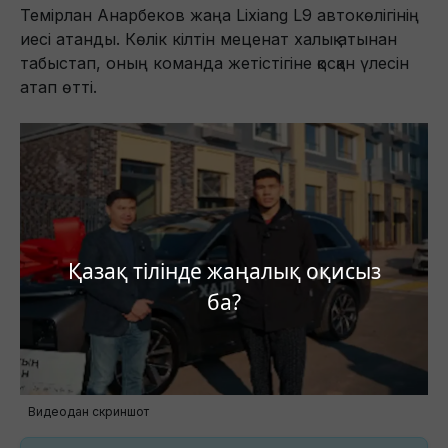
Темірлан Анарбеков жаңа Lixiang L9 автокөлігінің
иесі атанды. Көлік кілтін меценат халық атынан
табыстап, оның команда жетістігіне қосқан үлесін
атап өтті.
Қазақ тілінде жаңалық оқисыз
ба?
Видеодан скриншот