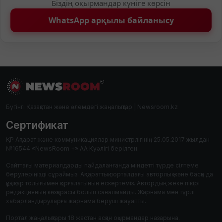
Біздің оқырмандар күніге көрсін
WhatsApp арқылы байланысу
Бүгінгі Қазақстан және әлемдегі жаңалықтар | Newsroom.kz
Сертификат
ҚР Ақпарат және коммуникациялар министрлігінің 25.05.2017 жылдан
№16544 «NewsRoom +» АА Куәлігі берілген.
Сайттағы материалдарды пайдаланғанда міндетті түрде сілтеме
берулеріңізді сұраймыз. Ақпараттық порталдағы авторлық және басқа да
құқықтар толығымен қорғалатынын ескертеміз. Автордың жеке пікірі
редакцияның көзқарасы болып саналмайды. Жарнама мен түрлі
хабарландыруларға жарнама беруші жауапты.
Портал жаңалықтары 18 жастан асқан оқырмандар назарына.