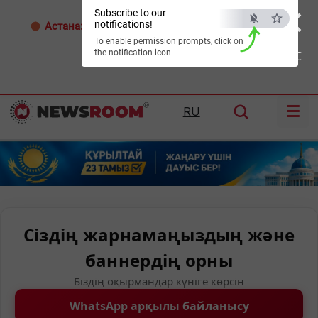
×
Subscribe to our
notifications!
Астана:
32°C
Алматы:
35°C
Шымкент:
39°C
To enable permission prompts, click on
the notification icon
ESC
☰
RU
Сіздің жарнамаңыздың және
баннердің орны
Біздің оқырмандар күніге көрсін
WhatsApp арқылы байланысу