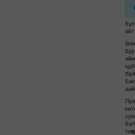
Бұл
айт
Әли
бұр
айм
құб
бір
Бак
дай
Пре
көт
сул
Бүг
тең