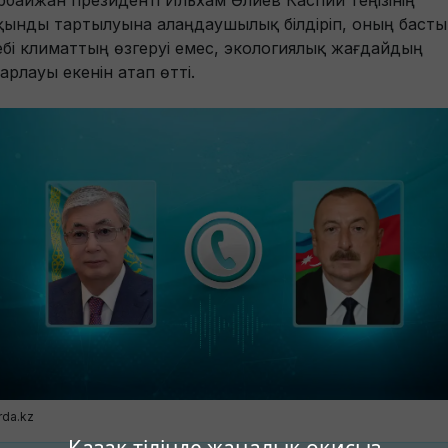
рбайжан президенті Ильхам Әлиев Каспий теңізінің
қынды тартылуына алаңдаушылық білдіріп, оның басты
ебі климаттың өзгеруі емес, экологиялық жағдайдың
арлауы екенін атап өтті.
rda.kz