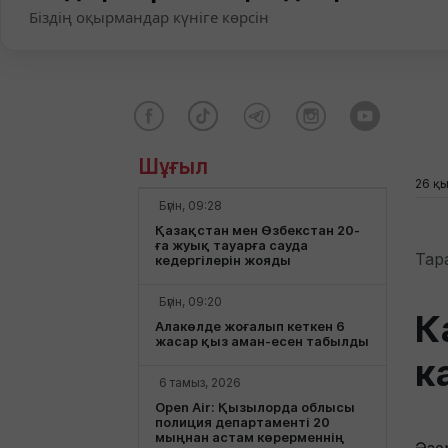
Біздің оқырмандар күніге көрсін
Шұғыл
26 қы
Бүгін, 09:28
Қазақстан мен Өзбекстан 20-
ға жуық тауарға сауда
Тар
кедергілерін жояды
Бүгін, 09:20
К
Алакөлде жоғалып кеткен 6
жасар қыз аман-есен табылды
к
6 тамыз, 2026
Open Air: Қызылорда облысы
полиция департаменті 20
мыңнан астам көрерменнің