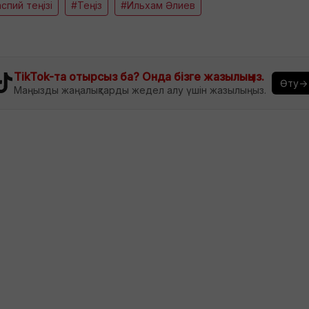
спий теңізі
#Теңіз
#Ильхам Әлиев
TikTok-та отырсыз ба? Онда бізге жазылыңыз.
Өту→
Маңызды жаңалықтарды жедел алу үшін жазылыңыз.