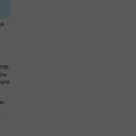
да
тер
ысы
еуге
лы
.
-