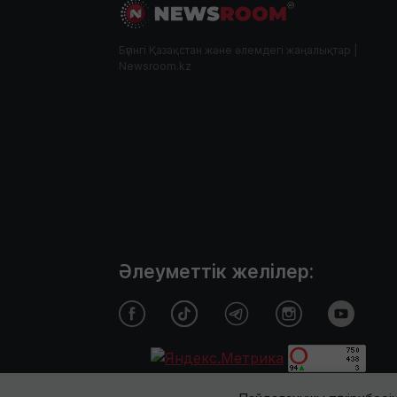
Бүгінгі Қазақстан және әлемдегі жаңалықтар |
Newsroom.kz
Әлеуметтік желілер: