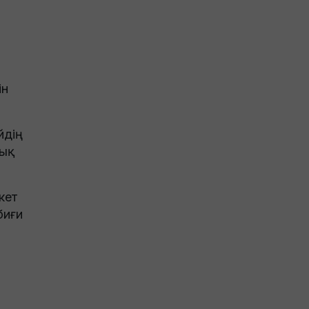
ін
дің
лық
кет
биғи