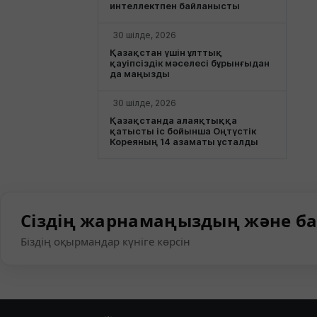
интеллектпен байланысты
30 шілде, 2026
Қазақстан үшін ұлттық
қауіпсіздік мәселесі бұрынғыдан
да маңызды
30 шілде, 2026
Қазақстанда алаяқтыққа
қатысты іс бойынша Оңтүстік
Кореяның 14 азаматы ұсталды
Сіздің жарнамаңыздың және ба
Біздің оқырмандар күніге көрсін