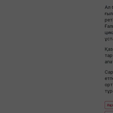
Ал 
ғыл
рет
Ғал
цик
ұст
Қаз
тар
апа
Сар
етп
орт
тұр
#қа