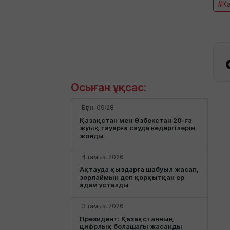
#Ка
Осыған ұқсас:
Бүгін, 09:28
Қазақстан мен Өзбекстан 20-ға
жуық тауарға сауда кедергілерін
жояды
4 тамыз, 2026
Ақтауда қыздарға шабуыл жасап,
зорлаймын деп қорқытқан ер
адам ұсталды
3 тамыз, 2026
Президент: Қазақстанның
цифрлық болашағы жасанды