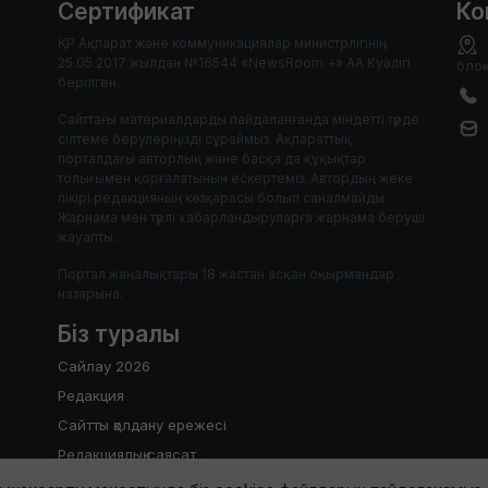
Сертификат
Ко
ҚР Ақпарат және коммуникациялар министрлігінің
25.05.2017 жылдан №16544 «NewsRoom +» АА Куәлігі
блок
берілген.
Сайттағы материалдарды пайдаланғанда міндетті түрде
сілтеме берулеріңізді сұраймыз. Ақпараттық
порталдағы авторлық және басқа да құқықтар
толығымен қорғалатынын ескертеміз. Автордың жеке
пікірі редакцияның көзқарасы болып саналмайды.
Жарнама мен түрлі хабарландыруларға жарнама беруші
жауапты.
Портал жаңалықтары 18 жастан асқан оқырмандар
назарына.
Біз туралы
Сайлау 2026
Редакция
Сайтты қолдану ережесі
Редакциялық саясат