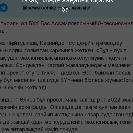
Қазақ тілінде жаңалық оқисыз
@newsroomkz
— жазылыңыз!
ба?
 туралы ол БҰҰ Бас Ассамблеясының 80-сессиясын
ты.
евтің айтуынша, Каспийдегі су деңгейінің төмендеуі
ын-соңды болмаған қарқынға жеткен. «Бұл – бүкіл
ақ үшін экологиялық апатқа әкелуі мүмкін қауіпті
ылыс. Сондықтан Каспий жағалауындағы мемлекет
ігіп әрекет етуге тиіс», – деді ол. Әзербайжан басш
у бұл мәселені шешуде БҰҰ-мен бірлесе жұмыс іст
ын екенін жеткізді.
зидент Әлиев бұл проблеманы алғаш рет 2022 жы
ергенін еске салды. Ол кезде де теңізге құятын өзен
арының көлемі азайып жатқанына назар аударған еді
інде жағдай одан әрі күрделеніп, экологиялық тепе
дікке айтарлықтай қауіп төнуде.