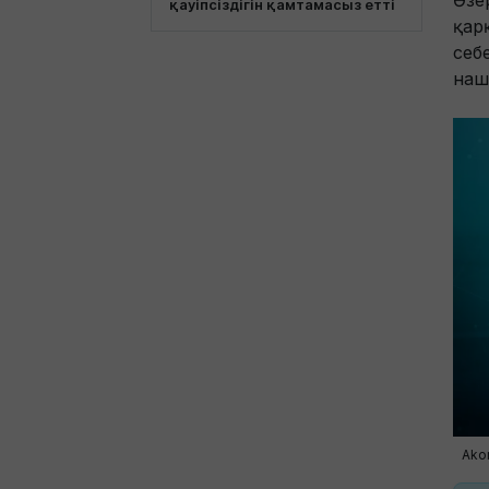
Әзе
қауіпсіздігін қамтамасыз етті
қар
себ
наш
Ako