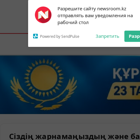
Subscribe to our
Разрешите сайту newsroom.kz
notifications!
отправлять вам уведомления на
To enable permission prompts, click on
Астана:
23°C
Алматы:
30°C
Шымк
рабочий стол
the notification icon
Запретить
Раз
Powered by SendPulse
Елорда
Сіздің жарнамаңыздың және ба