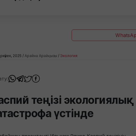
WhatsAp
ркүйек, 2025 /
Арайна Арайқызы
/
Экология
ату:
аспий теңізі экологиялық
атастрофа үстінде