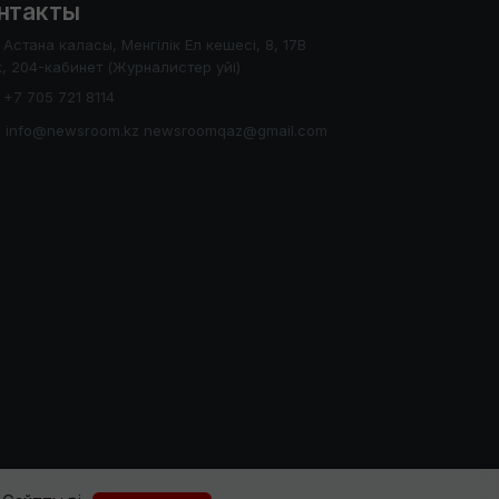
нтакты
Астана каласы, Менгілік Ел кешесі, 8, 17В
, 204-кабинет (Журналистер уйі)
+7 705 721 8114
info@newsroom.kz newsroomqaz@gmail.com