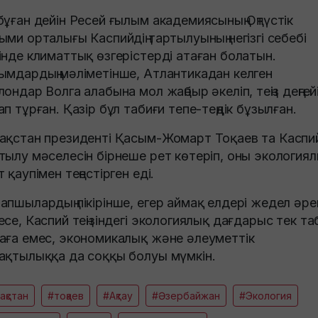
бұған дейін Ресей ғылым академиясының Оңтүстік
ыми орталығы Каспийдің тартылуының негізгі себебі
інде климаттық өзгерістерді атаған болатын.
ымдардың мәліметінше, Атлантикадан келген
лондар Волга алабына мол жаңбыр әкеліп, теңіз деңгей
ап тұрған. Қазір бұл табиғи тепе-теңдік бұзылған.
ақстан президенті Қасым-Жомарт Тоқаев та Каспий
тылу мәселесін бірнеше рет көтеріп, оны экология
т қаупімен теңестірген еді.
апшылардың пікірінше, егер аймақ елдері жедел әре
есе, Каспий теңізіндегі экологиялық дағдарыс тек та
аға емес, экономикалық және әлеуметтік
ақтылыққа да соққы болуы мүмкін.
зақстан
#тоқаев
#Ақтау
#Әзербайжан
#Экология