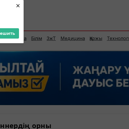
×
ент:
33°C
решить
Сараптама
Білім
ЗжТ
Медицина
Қаржы
Технолог
ннердің орны