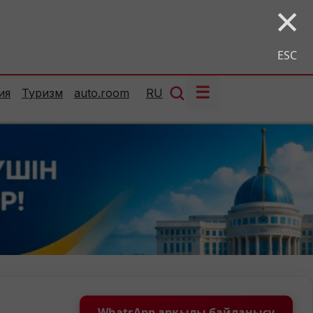
×
ESC
☰
ия
Туризм
auto.room
RU
WhatsApp арқылы байланысу