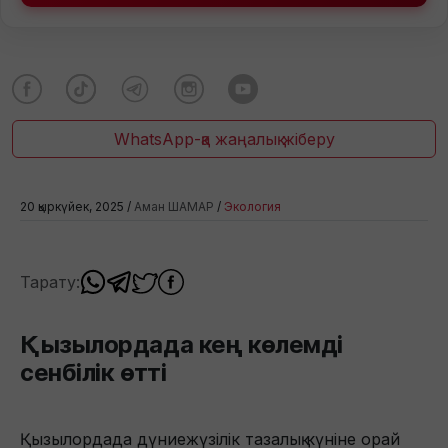
WhatsApp-қа жаңалық жіберу
20 қыркүйек, 2025 /
Аман ШАМАР
/
Экология
Тарату:
Қызылордада кең көлемді
сенбілік өтті
Қызылордада дүниежүзілік тазалық күніне орай