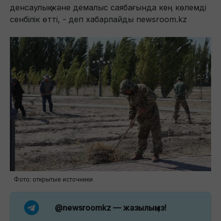
денсаулық және демалыс саябағында кең көлемді
сенбілік өтті, - деп хабарлайды newsroom.kz
Фото: открытые источники
@newsroomkz
— жазылыңыз!