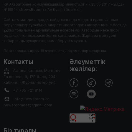
ҚР Ақпарат және коммуникациялар министрлігінің 25.05.2017 жылдан
№16544 «NewsRoom +» АА Куәлігі берілген.
Сайттағы материалдарды пайдаланғанда міндетті түрде сілтеме
берулеріңізді сұраймыз. Ақпараттық порталдағы авторлық және басқа да
құқықтар толығымен қорғалатынын ескертеміз. Автордың жеке пікірі
редакцияның көзқарасы болып саналмайды. Жарнама мен түрлі
хабарландыруларға жарнама беруші жауапты.
Портал жаңалықтары 18 жастан асқан оқырмандар назарына.
Контакты
Әлеуметтік
желілер:
Астана каласы, Менгілік
Ел кешесі, 8, 17В блок, 204-
кабинет (Журналистер уйі)
+7 705 721 8114
info@newsroom.kz
newsroomqaz@gmail.com
Біз туралы