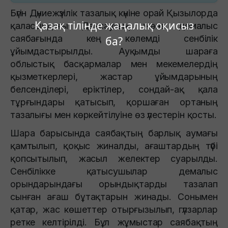
Бүгін Дүниежүзілік тазалық күніне орай Қызылорда
Қазақ тілінде жаңалық оқисыз
қаласындағы Денсаулық және демалыс
саябағында кең көлемді сенбілік
ба?
ұйымдастырылды. Ауқымды шараға
облыстық басқармалар мен мекемелердің
қызметкерлері, жастар ұйымдарының
белсенділері, еріктілер, сондай-ақ қала
тұрғындары қатысып, қоршаған ортаның
тазалығы мен көркейтілуіне өз үлестерін қосты.
Шара барысында саябақтың барлық аумағы
қамтылып, қоқыс жиналды, ағаштардың түбі
қопсытылып, жасыл желектер суарылды.
Сенбілікке қатысушылар демалыс
орындарындағы орындықтарды тазалап
сынған ағаш бұтақтарын жинады. Сонымен
қатар, жас көшеттер отырғызылып, гүлзарлар
ретке келтірілді. Бұл жұмыстар саябақтың