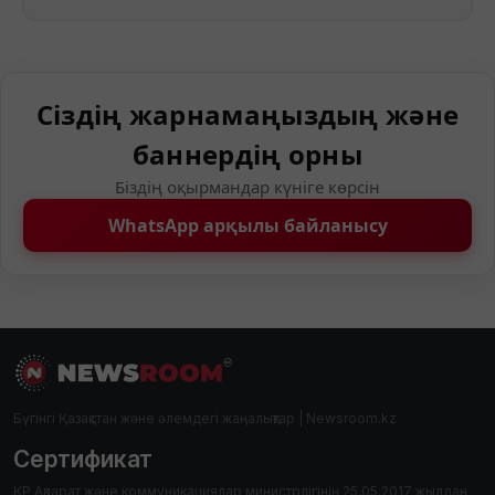
Сіздің жарнамаңыздың және
баннердің орны
Біздің оқырмандар күніге көрсін
WhatsApp арқылы байланысу
Бүгінгі Қазақстан және әлемдегі жаңалықтар | Newsroom.kz
Сертификат
ҚР Ақпарат және коммуникациялар министрлігінің 25.05.2017 жылдан