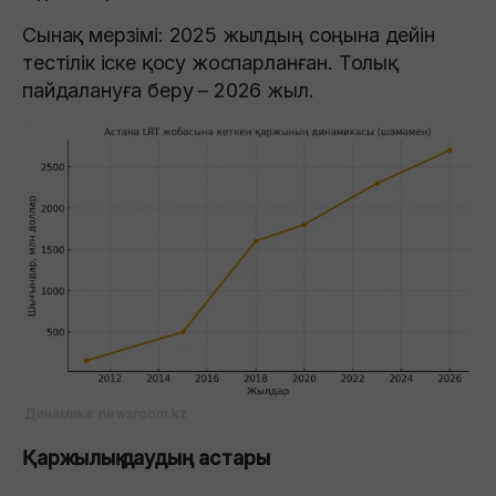
Сынақ мерзімі: 2025 жылдың соңына дейін
тестілік іске қосу жоспарланған. Толық
пайдалануға беру – 2026 жыл.
Динамика: newsroom.kz
Қаржылық даудың астары