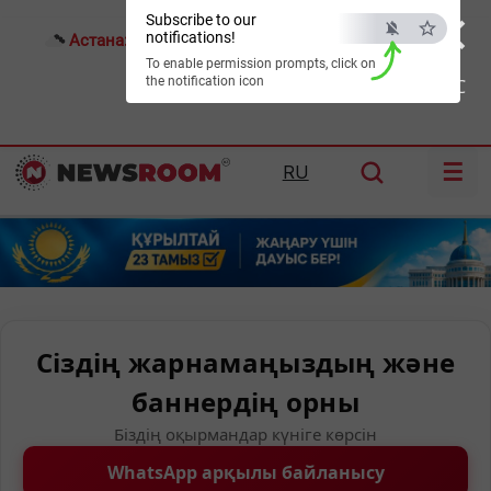
×
Subscribe to our
notifications!
Астана:
25°C
Алматы:
32°C
Шымкент:
37°C
To enable permission prompts, click on
the notification icon
ESC
☰
RU
Сіздің жарнамаңыздың және
баннердің орны
Біздің оқырмандар күніге көрсін
WhatsApp арқылы байланысу