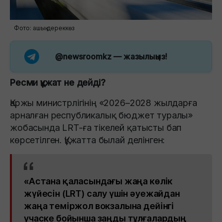
Фото: ашық дереккөз
@newsroomkz
— жазылыңыз!
Ресми құжат не дейді?
Қаржы министрлігінің «2026–2028 жылдарға
арналған республикалық бюджет туралы»
жобасында LRT-ға тікелей қатысты бап
көрсетілген. Құжатта былай делінген:
«Астана қаласындағы жаңа көлік
жүйесін (LRT) салу үшін әуежайдан
жаңа теміржол вокзалына дейінгі
учаске бойынша заңды тұлғалардың