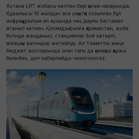
Астана LRT жобасы көптен бері қоғам назарында.
Құрылысы 10 жылдан аса уақытқа созылған бұл
инфрақұрылым ел аузында «ең даулы бастама»
атанып кеткен. Қоғамдық сынға қарамастан, жоба
бүгінде жанданып, станциялар бой көтеріп,
алғашқы вагондар жеткізілді. Ал Үкіметтің жаңа
бюджет жоспарында оған тағы да қомақты қаржы
бөлінбек, деп хабарлайды newsroom.kz.