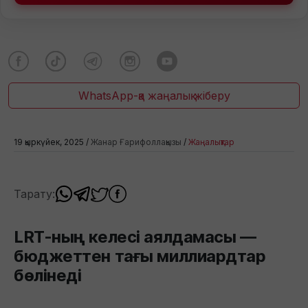
WhatsApp-қа жаңалық жіберу
19 қыркүйек, 2025 /
Жанар Ғарифоллақызы
/
Жаңалықтар
Тарату:
LRT-ның келесі аялдамасы —
бюджеттен тағы миллиардтар
бөлінеді