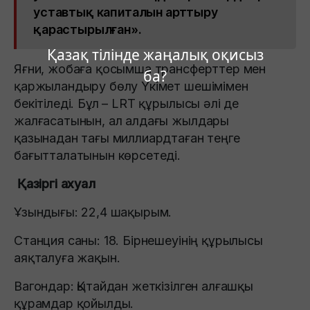
уставтық капиталын арттыру
қарастырылған».
Қазақ тілінде жаңалық оқисыз
Яғни, жобаға қосымша трансферттер мен
ба?
қаржыландыру бөлу Үкімет шешімімен
бекітіледі. Бұл – LRT құрылысы әлі де
жалғасатынын, ал алдағы жылдары
қазынадан тағы миллиардтаған теңге
бағытталатынын көрсетеді.
Қазіргі ахуал
Ұзындығы: 22,4 шақырым.
Станция саны: 18. Бірнешеуінің құрылысы
аяқталуға жақын.
Вагондар: Қытайдан жеткізілген алғашқы
құрамдар қойылды.