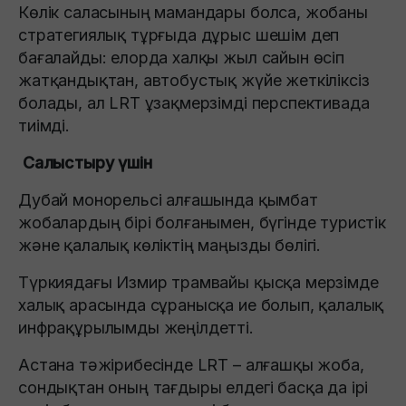
Көлік саласының мамандары болса, жобаны
стратегиялық тұрғыда дұрыс шешім деп
бағалайды: елорда халқы жыл сайын өсіп
жатқандықтан, автобустық жүйе жеткіліксіз
болады, ал LRT ұзақмерзімді перспективада
тиімді.
Салыстыру үшін
Дубай монорельсі алғашында қымбат
жобалардың бірі болғанымен, бүгінде туристік
және қалалық көліктің маңызды бөлігі.
Түркиядағы Измир трамвайы қысқа мерзімде
халық арасында сұранысқа ие болып, қалалық
инфрақұрылымды жеңілдетті.
Астана тәжірибесінде LRT – алғашқы жоба,
сондықтан оның тағдыры елдегі басқа да ірі