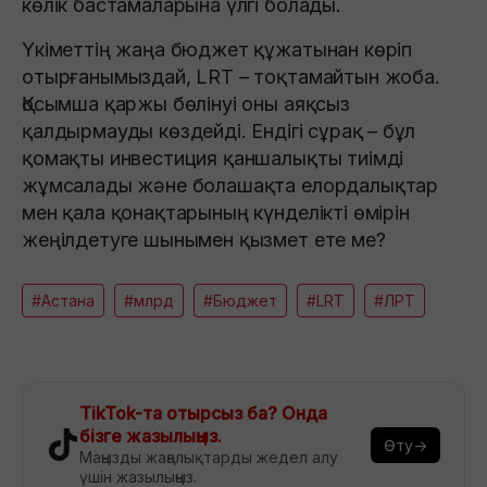
көлік бастамаларына үлгі болады.
Үкіметтің жаңа бюджет құжатынан көріп
отырғанымыздай, LRT – тоқтамайтын жоба.
Қосымша қаржы бөлінуі оны аяқсыз
қалдырмауды көздейді. Ендігі сұрақ – бұл
қомақты инвестиция қаншалықты тиімді
жұмсалады және болашақта елордалықтар
мен қала қонақтарының күнделікті өмірін
жеңілдетуге шынымен қызмет ете ме?
#Астана
#млрд
#Бюджет
#LRT
#ЛРТ
TikTok-та отырсыз ба? Онда
бізге жазылыңыз.
Өту→
Маңызды жаңалықтарды жедел алу
үшін жазылыңыз.