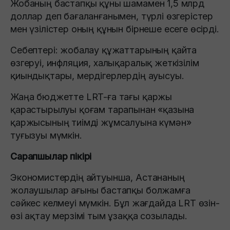
Жобаның бастапқы құны шамамен 1,5 млрд
доллар деп бағаланғанымен, түрлі өзгерістер
мен үзілістер оның құнын бірнеше есеге өсірді.
Себептері: жобалау құжаттарының қайта
өзгеруі, инфляция, халықаралық жеткізілім
қиындықтары, мердігерлердің ауысуы.
Жаңа бюджетте LRT-ға тағы қаржы
қарастырылуы қоғам тарапынан «қазына
қаржысының тиімді жұмсалуына күмән»
туғызуы мүмкін.
Сарапшылар пікірі
Экономистердің айтуынша, Астананың
жолаушылар ағыны бастапқы болжамға
сәйкес келмеуі мүмкін. Бұл жағдайда LRT өзін-
өзі ақтау мерзімі тым ұзаққа созылады.