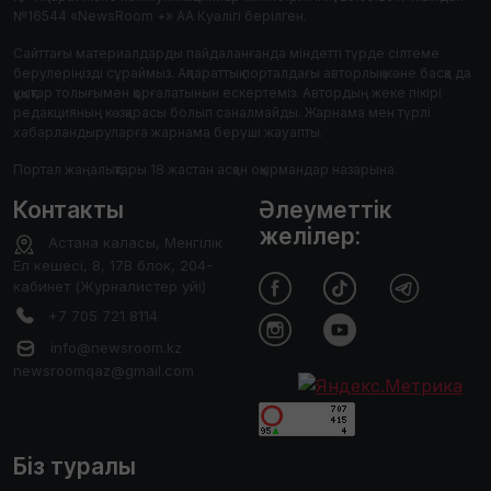
№16544 «NewsRoom +» АА Куәлігі берілген.
Сайттағы материалдарды пайдаланғанда міндетті түрде сілтеме
берулеріңізді сұраймыз. Ақпараттық порталдағы авторлық және басқа да
құқықтар толығымен қорғалатынын ескертеміз. Автордың жеке пікірі
редакцияның көзқарасы болып саналмайды. Жарнама мен түрлі
хабарландыруларға жарнама беруші жауапты.
Портал жаңалықтары 18 жастан асқан оқырмандар назарына.
Контакты
Әлеуметтік
желілер:
Астана каласы, Менгілік
Ел кешесі, 8, 17В блок, 204-
кабинет (Журналистер уйі)
+7 705 721 8114
info@newsroom.kz
newsroomqaz@gmail.com
Біз туралы