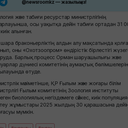
@newsroomkz
— жазылыңыз!
логия және табиғи ресурстар министрлігінің
арлауынша, осы уақытқа дейін табиғи ортадан 31 0
 киік алынған.
 шара браконьерліктің алдын алу мақсатында қолғ
нып, оны «Охотзоопром» өндірістік бірлестігі жүзег
руда. Барлық процесс Орман шаруашылығы және
уарлар дүниесі комитетінің аумақтық бөлімшелерін
ылауында өтуде.
истрлік мәліметінше, ҚР Ғылым және жоғары білім
истрлігі Ғылым комитетінің Зоология институты
рлеген биологиялық негіздемеге сәйкес, киік популяци
теу жұмыстары 2025 жылдың 30 қарашасына дейі
ғасуы мүмкін.
ік
#ауланды
#аулау