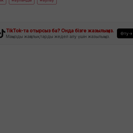
TikTok-та отырсыз ба? Онда бізге жазылыңыз.
Өту→
Маңызды жаңалықтарды жедел алу үшін жазылыңыз.