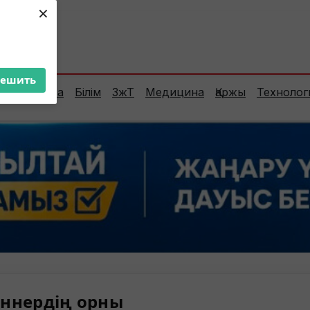
×
ент:
37°C
решить
Сараптама
Білім
ЗжТ
Медицина
Қаржы
Технолог
ннердің орны