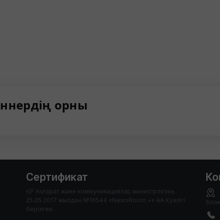
ннердің орны
Сертификат
Ко
ҚР Ақпарат және коммуникациялар министрлігінің
25.05.2017 жылдан №16544 «NewsRoom +» АА Куәлігі
блок
берілген.