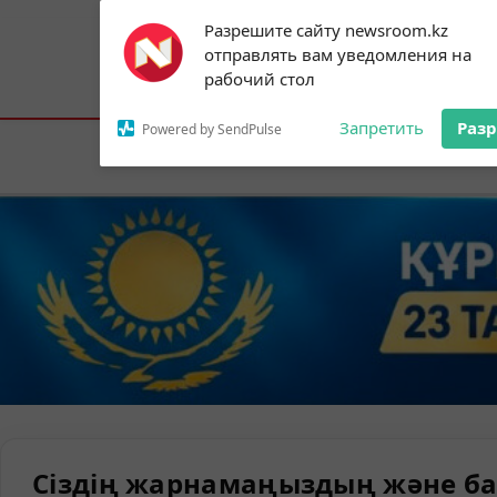
Subscribe to our
Разрешите сайту newsroom.kz
notifications!
отправлять вам уведомления на
To enable permission prompts, click on
Астана:
23°C
Алматы:
34°C
Шымк
рабочий стол
the notification icon
Запретить
Раз
Powered by SendPulse
Елорда
Сіздің жарнамаңыздың және ба