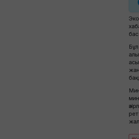
Эко
хаб
бас
Бұл
алы
асы
жан
бақ
Мин
мин
әзі
рет
жал
#Ки