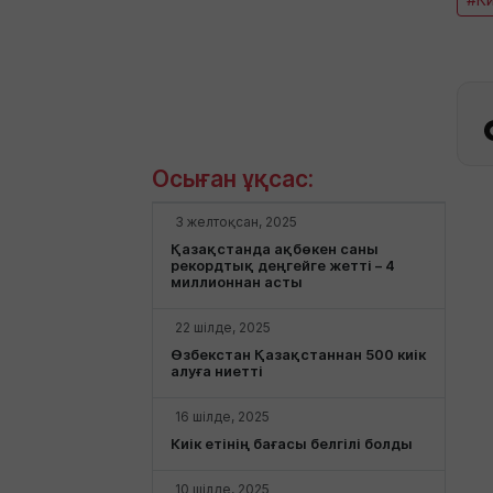
Осыған ұқсас:
3 желтоқсан, 2025
Қазақстанда ақбөкен саны
рекордтық деңгейге жетті – 4
миллионнан асты
22 шілде, 2025
Өзбекстан Қазақстаннан 500 киік
алуға ниетті
16 шілде, 2025
Киік етінің бағасы белгілі болды
10 шілде, 2025