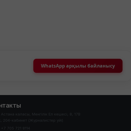
WhatsApp арқылы байланысу
нтакты
Астана каласы, Менгілік Ел кешесі, 8, 17В
, 204-кабинет (Журналистер уйі)
+7 705 721 8114