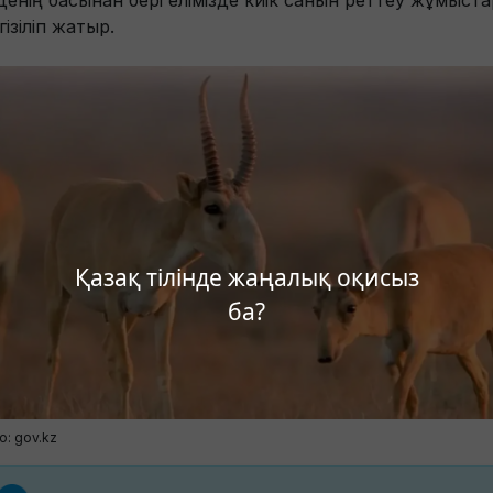
денің басынан бері елімізде киік санын реттеу жұмыст
ізіліп жатыр.
Қазақ тілінде жаңалық оқисыз
ба?
о: gov.kz