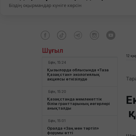
Біздің оқырмандар күніге көрсін
Шұғыл
12 қы
Бүгін, 15:24
Қызылорда облысында «Таза
Қазақстан» экологиялық
Тар
акциясы өткізілуде
Бүгін, 15:20
Е
Қазақстанда мемлекеттік
білім гранттарының иегерлері
анықталды
қ
Бүгін, 15:01
Оралда «Заң мен тәртіп»
форумы өтті