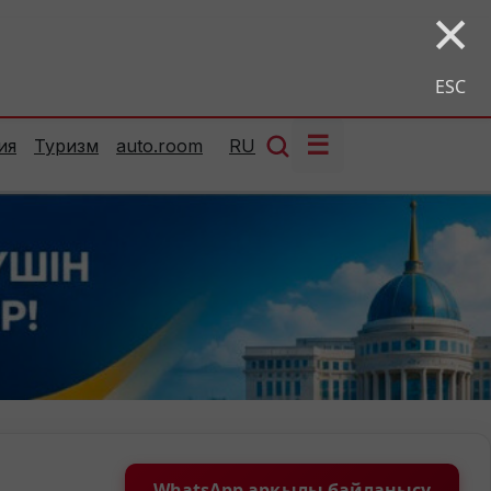
×
ESC
☰
ия
Туризм
auto.room
RU
WhatsApp арқылы байланысу