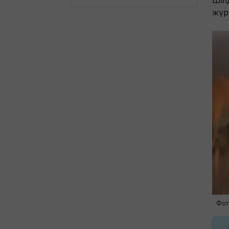
Шіл
жүрг
Фот