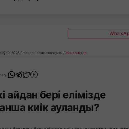
WhatsAp
ркүйек, 2025 /
Жанар Ғарифоллақызы
/
Жаңалықтар
ату:
кі айдан бері елімізде
анша киік ауланды?