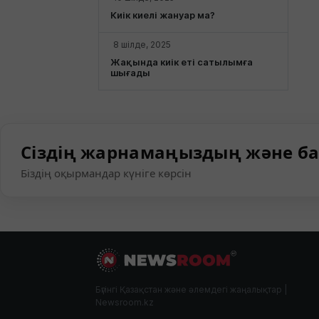
Киік киелі жануар ма?
8 шілде, 2025
Жақында киік еті сатылымға
шығады
Сіздің жарнамаңыздың және ба
Біздің оқырмандар күніге көрсін
Бүгінгі Қазақстан және әлемдегі жаңалықтар |
Newsroom.kz