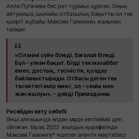
Алла Пугачева бес рет тұрмыс құрған. Оның
айтуынша, шынайы отбасылық бақытты ол тек
қазіргі жұбайы Максим Галкиннің жанынан
тапқан:
«Ол мені сүйе біледі, бағалай біледі.
Бұл – үлкен бақыт. Бізді тек махаббат
емес, достық, түсіністік, қолдау
байланыстырады. Отбасы деген тек
төсектегі өмір емес, ол – сенім мен
жан жылуы», – дейді Примадонна.
Ресейден кету себебі
Әнші алғашында елден мүлде кетпейміз деп
ойлаған. Бірақ 2022 жылдың қыркүйегінде
Максим Галкинге* «шетел агенті» мәртебесі