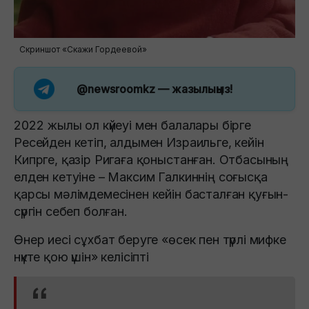
Скриншот «Скажи Гордеевой»
@newsroomkz
— жазылыңыз!
2022 жылы ол күйеуі мен балалары бірге
Ресейден кетіп, алдымен Израильге, кейін
Кипрге, қазір Ригаға қоныстанған. Отбасының
елден кетуіне – Максим Галкиннің соғысқа
қарсы мәлімдемесінен кейін басталған қуғын-
сүргін себеп болған.
Өнер иесі сұхбат беруге «өсек пен түрлі мифке
нүкте қою үшін» келісіпті