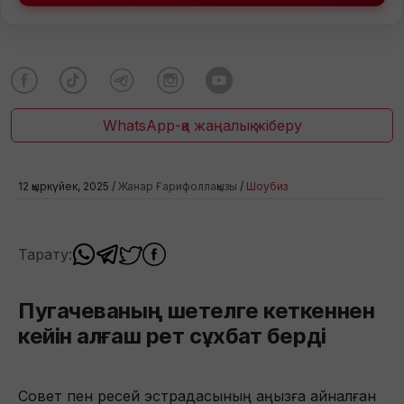
WhatsApp-қа жаңалық жіберу
12 қыркүйек, 2025 /
Жанар Ғарифоллақызы
/
Шоубиз
Тарату:
Пугачеваның шетелге кеткеннен
кейін алғаш рет сұхбат берді
Совет пен ресей эстрадасының аңызға айналған