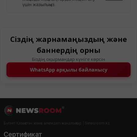
үшін жазылыңыз.
Сіздің жарнамаңыздың және
баннердің орны
Біздің оқырмандар күніге көрсін
WhatsApp арқылы байланысу
Бүгінгі Қазақстан және әлемдегі жаңалықтар | Newsroom.kz
Сертификат