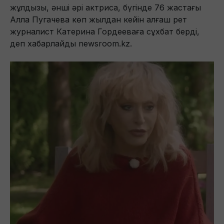
жұлдызы, әнші әрі актриса, бүгінде 76 жастағы
Алла Пугачева көп жылдан кейін алғаш рет
журналист Катерина Гордееваға сұхбат берді,
деп хабарлайды newsroom.kz.