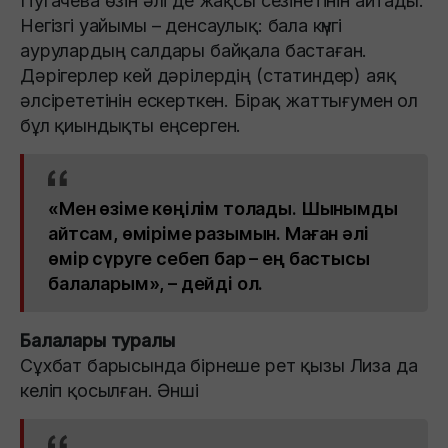
Пугачева өзін әлі де жақсы сезінетінін айтады.
Негізгі уайымы – денсаулық: бала күнгі
аурулардың салдары байқала бастаған.
Дәрігерлер кей дәрілердің (статиндер) аяқ
әлсірететінін ескерткен. Бірақ жаттығумен ол
бұл қиындықты еңсерген.
«Мен өзіме көңілім толады. Шынымды
айтсам, өміріме разымын. Маған әлі
өмір сүруге себеп бар – ең бастысы
балаларым», – дейді ол.
Балалары туралы
Сұхбат барысында бірнеше рет қызы Лиза да
келіп қосылған. Әнші