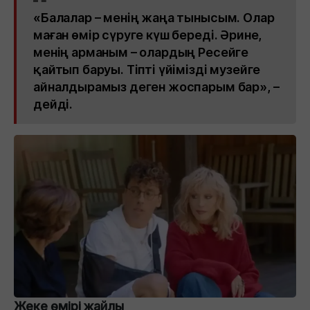
«Балалар – менің жаңа тынысым. Олар
маған өмір сүруге күш береді. Әрине,
менің арманым – олардың Ресейге
қайтып баруы. Тіпті үйімізді музейге
айналдырамыз деген жоспарым бар», –
дейді.
Жеке өмірі жайлы