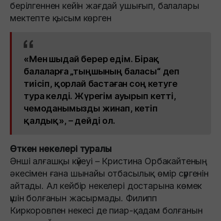
берілгеннен кейін жағдай ушығып, балалары
мектепте қысым көрген
«Мен шыдай берер едім. Бірақ
балаларға „тыңшының баласы“ деп
тиісіп, қорлай бастаған соң кетуге
тура келді. Жүрегім ауырып кетті,
чемоданымызды жинап, кетіп
қалдық», – дейді ол.
Өткен некелері туралы
Әнші алғашқы күйеуі – Кристина Орбакайтеның
әкесімен ғана шынайы отбасылық өмір сүргенін
айтады. Ал кейбір некелері достарына көмек
үшін болғанын жасырмады. Филипп
Киркоровпен некесі де пиар-қадам болғанын