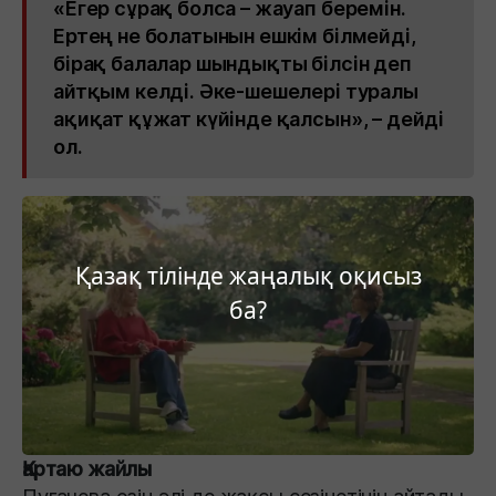
«Егер сұрақ болса – жауап беремін.
Ертең не болатынын ешкім білмейді,
бірақ балалар шындықты білсін деп
айтқым келді. Әке-шешелері туралы
ақиқат құжат күйінде қалсын», – дейді
ол.
Қазақ тілінде жаңалық оқисыз
ба?
Қартаю жайлы