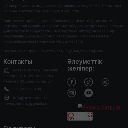
ҚР Ақпарат және коммуникациялар министрлігінің 25.05.2017 жылдан
№16544 «NewsRoom +» АА Куәлігі берілген.
Сайттағы материалдарды пайдаланғанда міндетті түрде сілтеме
берулеріңізді сұраймыз. Ақпараттық порталдағы авторлық және басқа да
құқықтар толығымен қорғалатынын ескертеміз. Автордың жеке пікірі
редакцияның көзқарасы болып саналмайды. Жарнама мен түрлі
хабарландыруларға жарнама беруші жауапты.
Портал жаңалықтары 18 жастан асқан оқырмандар назарына.
Контакты
Әлеуметтік
желілер:
Астана каласы, Менгілік
Ел кешесі, 8, 17В блок, 204-
кабинет (Журналистер уйі)
+7 705 721 8114
info@newsroom.kz
newsroomqaz@gmail.com