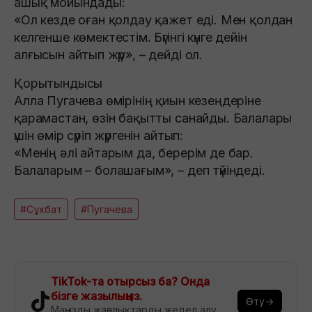
ашық мойындады:
«Ол кезде оған қолдау қажет еді. Мен қолдан
келгенше көмектестім. Бүгінгі күнге дейін
алғысын айтып жүр», – дейді ол.
Қорытындысы
Алла Пугачева өмірінің қиын кезеңдеріне
қарамастан, өзін бақытты санайды. Балалары
үшін өмір сүріп жүргенін айтып:
«Менің әлі айтарым да, берерім де бар.
Балаларым – болашағым», – деп түйіндеді.
#Сұхбат
#Пугачева
TikTok-та отырсыз ба? Онда
бізге жазылыңыз.
Өту→
Маңызды жаңалықтарды жедел алу