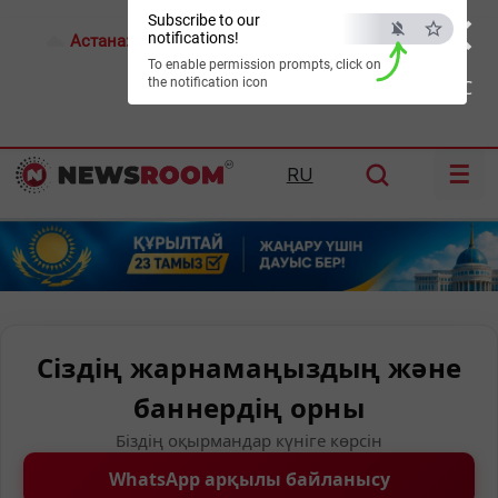
×
Subscribe to our
notifications!
Астана:
19°C
Алматы:
22°C
Шымкент:
28°C
To enable permission prompts, click on
the notification icon
ESC
☰
RU
Сіздің жарнамаңыздың және
баннердің орны
Біздің оқырмандар күніге көрсін
WhatsApp арқылы байланысу