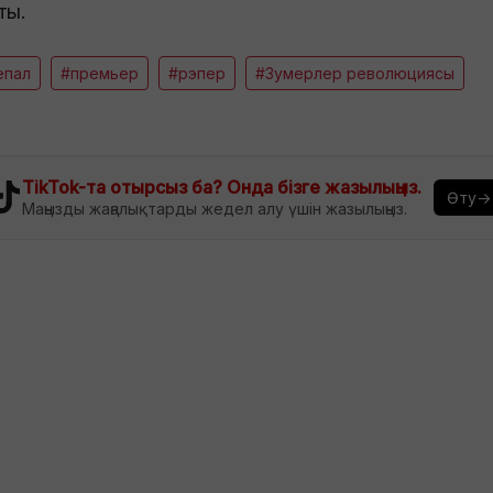
ты.
епал
#премьер
#рэпер
#Зумерлер революциясы
TikTok-та отырсыз ба? Онда бізге жазылыңыз.
Өту→
Маңызды жаңалықтарды жедел алу үшін жазылыңыз.