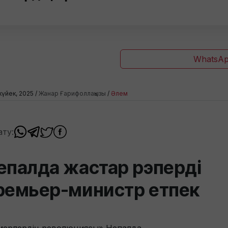
WhatsAp
ркүйек, 2025 /
Жанар Ғарифоллақызы
/
Әлем
ату:
епалда жастар рэперді
ремьер-министр етпек