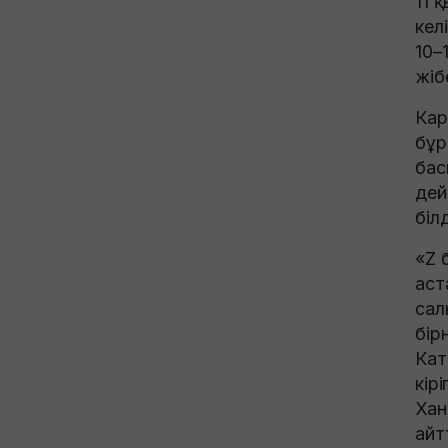
11 
кел
10–
жіб
Кар
бұр
бас
дей
білд
«Z 
аст
сал
бір
Кат
кір
Хан
айт