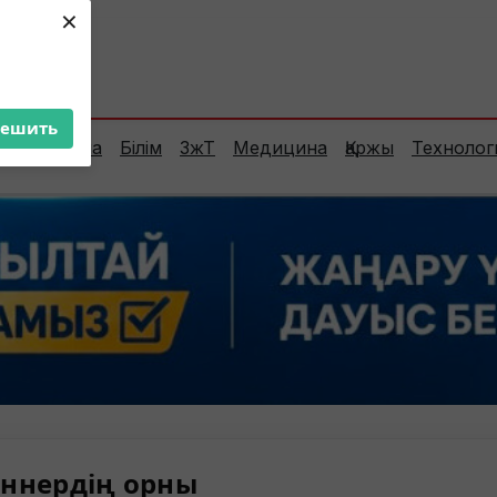
×
ент:
39°C
решить
Сараптама
Білім
ЗжТ
Медицина
Қаржы
Технолог
ннердің орны