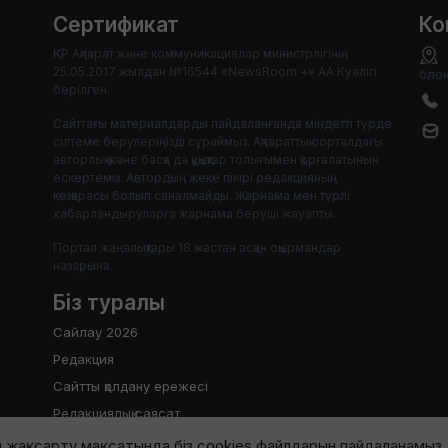
Сертификат
Ко
ҚР Ақпарат және коммуникациялар министрлігінің
25.05.2017 жылдан №16544 «NewsRoom +» АА Куәлігі
блок
берілген.
Сайттағы материалдарды пайдаланғанда міндетті түрде
сілтеме берулеріңізді сұраймыз. Ақпараттық порталдағы
авторлық және басқа да құқықтар толығымен қорғалатынын
ескертеміз. Автордың жеке пікірі редакцияның
көзқарасы болып саналмайды. Жарнама мен түрлі
хабарландыруларға жарнама беруші жауапты.
Портал жаңалықтары 18 жастан асқан оқырмандар
назарына.
Біз туралы
Сайлау 2026
Редакция
Сайтты қолдану ережесі
Редакциялық саясат
 жақсарту мақсатында біз cookies файлдарын пайдаланамыз. 