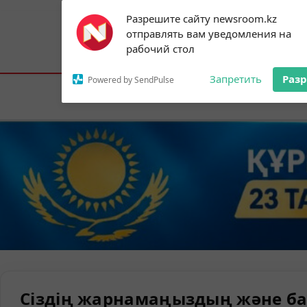
Subscribe to our
Разрешите сайту newsroom.kz
notifications!
отправлять вам уведомления на
To enable permission prompts, click on
Астана:
32°C
Алматы:
35°C
Шымк
рабочий стол
the notification icon
Запретить
Раз
Powered by SendPulse
Елорда
Сіздің жарнамаңыздың және ба