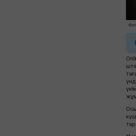
Фото
Onl
шта
тағ
үнд
үкі
жұм
Осы
күш
тар