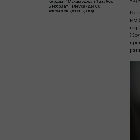
«Зу
көрдім»: Мұхамеджан Тазабек
Бекболат Тілеуханды 60
жасымен құттықтады
Неп
кім
нар
Жоғ
пре
рэп