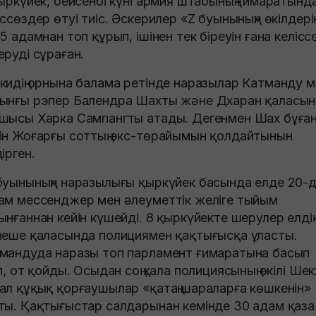
қыркүйек, бейсенбі күні армия штабының ғимаратынд
іссөздер өтуі тиіс. Әскерилер «Z буынының» өкілдері
15 адамнан топ құрып, ішінен тек біреуін ғана келісс
еруді сұраған.
кидің орнына балама ретінде наразылар Катманду м
ынғы рэпер Балендра Шахты және Дхаран қаласын
шысы Харка Сампангты атады. Дегенмен Шах бұға
ін Жоғарғы соттың экс-төрайымын қолдайтынын
ірген.
буынының» наразылығы қыркүйек басында елде 20-
ам мессенджер мен әлеуметтік желіге тыйым
ынғаннан кейін күшейді. 8 қыркүйекте шерулер елдің
неше қаласында полициямен қақтығысқа ұласты.
мандуда наразы топ парламент ғимаратына басып
іп, от қойды. Осыдан соң қала полициясының өкілі Ше
ал құқық қорғаушылар «қатаң шараларға көшкенін»
ты. Қақтығыстар салдарынан кемінде 30 адам қаза