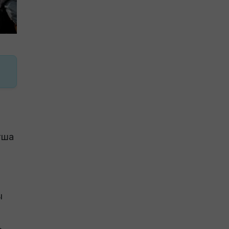
тша
ы