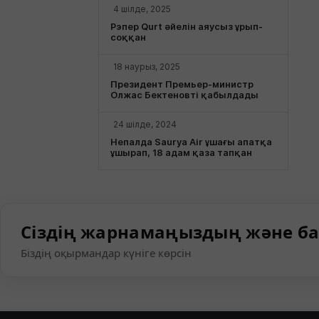
4 шілде, 2025
Рэпер Qurt әйелін аяусыз ұрып-
соққан
18 наурыз, 2025
Президент Премьер-министр
Олжас Бектеновті қабылдады
24 шілде, 2024
Непалда Saurya Air ұшағы апатқа
ұшырап, 18 адам қаза тапқан
Сіздің жарнамаңыздың және ба
Біздің оқырмандар күніге көрсін