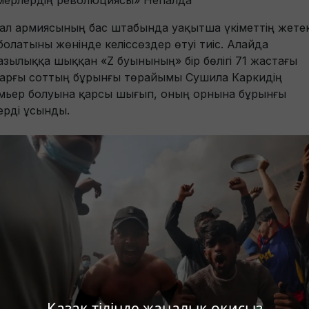
мерлердің революциясы» Непалда
ал армиясының бас штабында уақытша үкіметтің жетек
 болатыны жөнінде келіссөздер өтуі тиіс. Алайда
азылыққа шыққан «Z буынының» бір бөлігі 71 жастағы
арғы соттың бұрынғы төрайымы Сушила Каркидің
мьер болуына қарсы шығып, оның орнына бұрынғы
ерді ұсынды.
Қазақ тілінде жаңалық оқисыз