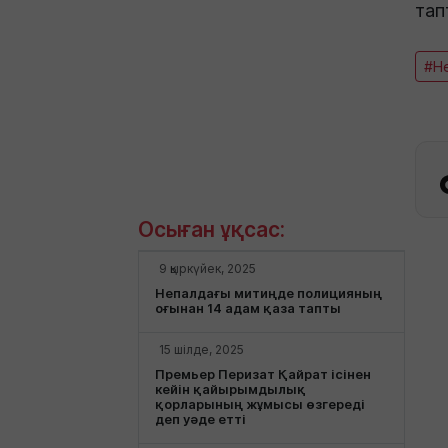
тап
#Н
Осыған ұқсас:
9 қыркүйек, 2025
Непалдағы митиңде полицияның
оғынан 14 адам қаза тапты
15 шілде, 2025
Премьер Перизат Қайрат ісінен
кейін қайырымдылық
қорларының жұмысы өзгереді
деп уәде етті