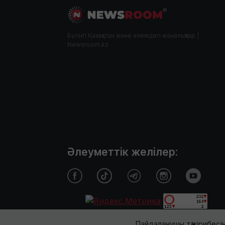
Бүгінгі Қазақстан және әлемдегі жаңалықтар |
Newsroom.kz
Әлеуметтік желілер:
Пайдаланушы тәжірибесін