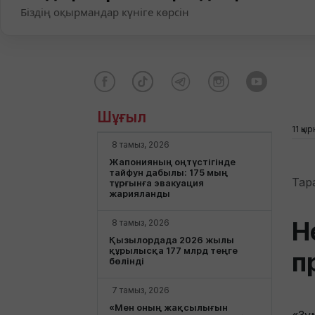
Біздің оқырмандар күніге көрсін
Шұғыл
11 қы
8 тамыз, 2026
Жапонияның оңтүстігінде
тайфун дабылы: 175 мың
Тар
тұрғынға эвакуация
жарияланды
Н
8 тамыз, 2026
Қызылордада 2026 жылы
құрылысқа 177 млрд теңге
п
бөлінді
7 тамыз, 2026
«Мен оның жақсылығын