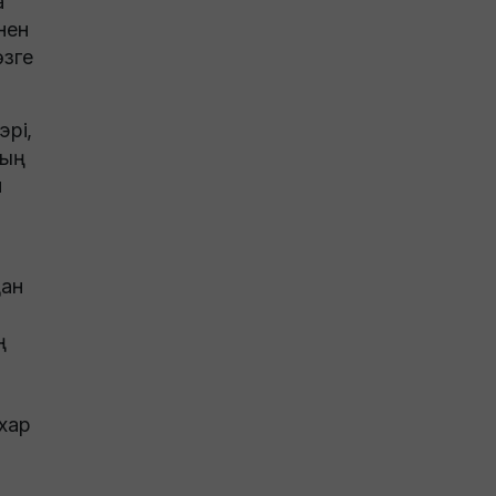
а
нен
өзге
эрі,
ың
н
дан
кхар