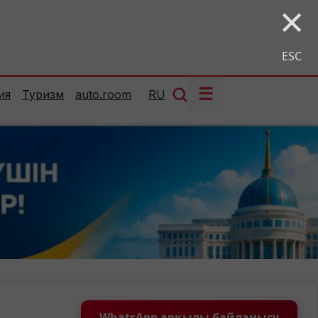
×
ESC
☰
ия
Туризм
auto.room
RU
WhatsApp арқылы байланысу