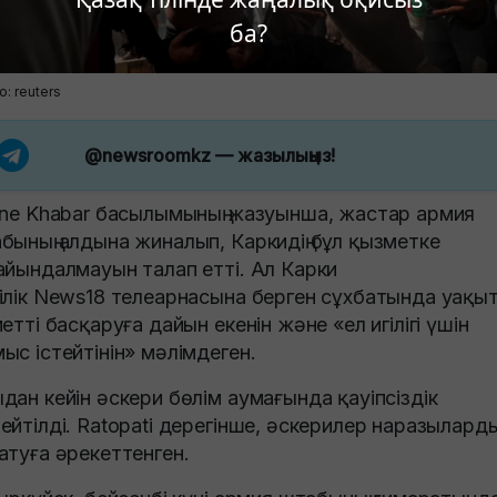
ба?
: reuters
@newsroomkz
— жазылыңыз!
ine Khabar басылымының жазуынша, жастар армия
бының алдына жиналып, Каркидің бұл қызметке
айындалмауын талап етті. Ал Карки
ілік News18 телеарнасына берген сұхбатында уақы
метті басқаруға дайын екенін және «ел игілігі үшін
ыс істейтінін» мәлімдеген.
дан кейін әскери бөлім аумағында қауіпсіздік
ейтілді. Ratopati дерегінше, әскерилер наразылард
атуға әрекеттенген.