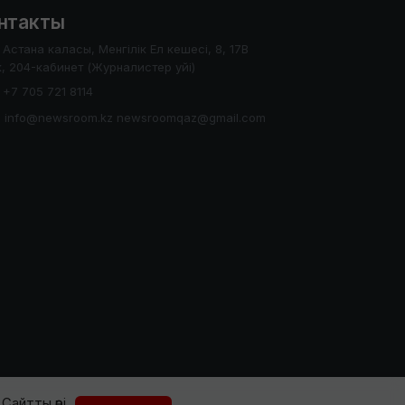
нтакты
Астана каласы, Менгілік Ел кешесі, 8, 17В
, 204-кабинет (Журналистер уйі)
+7 705 721 8114
info@newsroom.kz newsroomqaz@gmail.com
Сайтты әрі