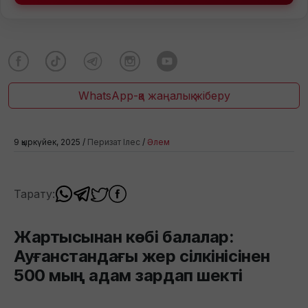
WhatsApp-қа жаңалық жіберу
9 қыркүйек, 2025 /
Перизат Ілес
/
Әлем
Тарату:
Жартысынан көбі балалар:
Ауғанстандағы жер сілкінісінен
500 мың адам зардап шекті