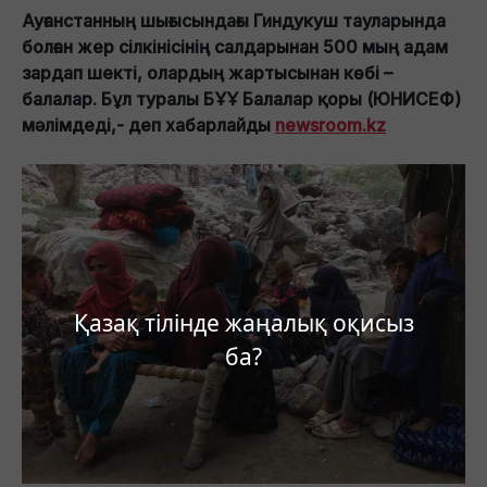
Ауғанстанның шығысындағы Гиндукуш тауларында
болған жер сілкінісінің салдарынан 500 мың адам
зардап шекті, олардың жартысынан көбі –
балалар. Бұл туралы БҰҰ Балалар қоры (ЮНИСЕФ)
мәлімдеді,- деп хабарлайды
newsroom.kz
Қазақ тілінде жаңалық оқисыз
ба?