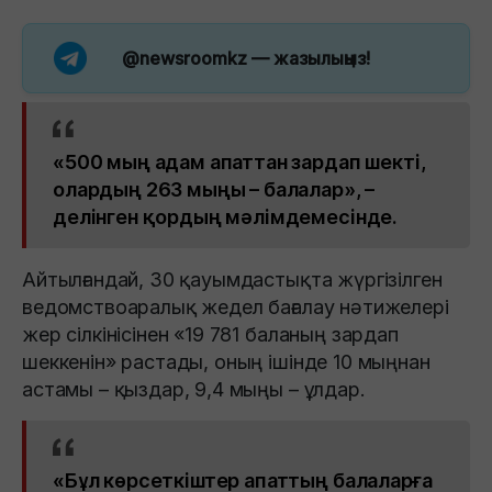
@newsroomkz
— жазылыңыз!
«500 мың адам апаттан зардап шекті,
олардың 263 мыңы – балалар», –
делінген қордың мәлімдемесінде.
Айтылғандай, 30 қауымдастықта жүргізілген
ведомствоаралық жедел бағалау нәтижелері
жер сілкінісінен «19 781 баланың зардап
шеккенін» растады, оның ішінде 10 мыңнан
астамы – қыздар, 9,4 мыңы – ұлдар.
«Бұл көрсеткіштер апаттың балаларға