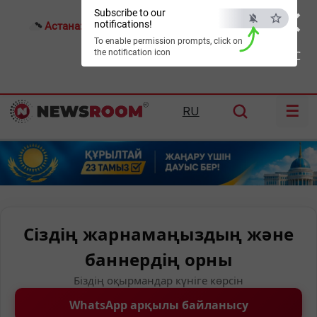
×
Subscribe to our
notifications!
Астана:
22°C
Алматы:
28°C
Шымкент:
31°C
To enable permission prompts, click on
the notification icon
ESC
☰
RU
Сіздің жарнамаңыздың және
баннердің орны
Біздің оқырмандар күніге көрсін
WhatsApp арқылы байланысу