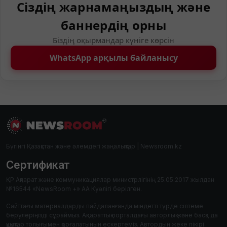
Сіздің жарнамаңыздың және
баннердің орны
Біздің оқырмандар күніге көрсін
WhatsApp арқылы байланысу
Бүгінгі Қазақстан және әлемдегі жаңалықтар | Newsroom.kz
Сертификат
ҚР Ақпарат және коммуникациялар министрлігінің 25.05.2017 жылдан
№16544 «NewsRoom +» АА Куәлігі берілген.
Сайттағы материалдарды пайдаланғанда міндетті түрде сілтеме
берулеріңізді сұраймыз. Ақпараттық порталдағы авторлық және басқа да
құқықтар толығымен қорғалатынын ескертеміз. Автордың жеке пікірі