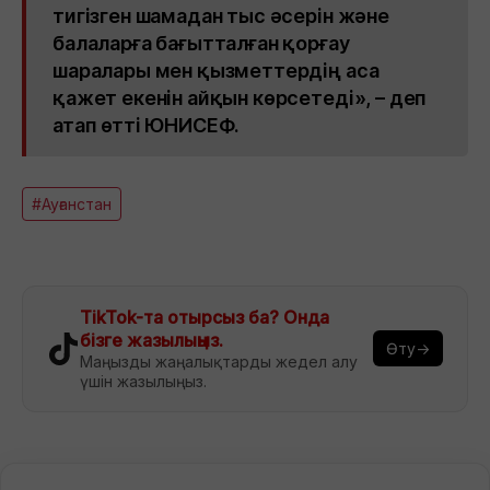
тигізген шамадан тыс әсерін және
балаларға бағытталған қорғау
шаралары мен қызметтердің аса
қажет екенін айқын көрсетеді», – деп
атап өтті ЮНИСЕФ.
#Ауғанстан
TikTok-та отырсыз ба? Онда
бізге жазылыңыз.
Өту→
Маңызды жаңалықтарды жедел алу
үшін жазылыңыз.