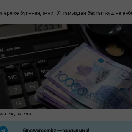
а ереже бүгіннен, яғни, 31 тамыздан бастап күшіне енб
о: ашық дереккөз
@newsroomkz
— жазылыңыз!