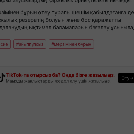
Қарыз алушылардың қаржылық орнықтылығы нығаяды.
зімінен бұрын өтеу туралы шешім қабылдағанға де
жылық резервтің болуын және бос қаражатты
даланудың ықтимал баламаларын бағалау ұсыныла
есие
#айыппұлсыз
#мерзімінен бұрын
TikTok-та отырсыз ба? Онда бізге жазылыңыз.
Өту→
Маңызды жаңалықтарды жедел алу үшін жазылыңыз.