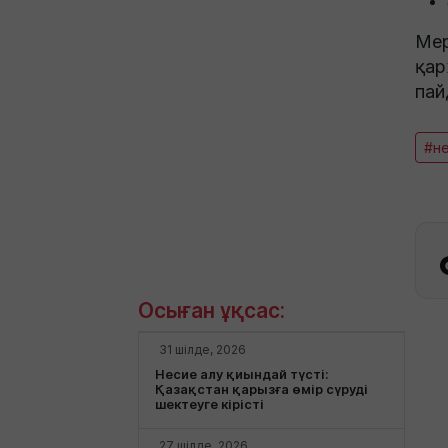
Мер
қар
пай
#н
Осыған ұқсас:
31 шілде, 2026
Несие алу қиындай түсті:
Қазақстан қарызға өмір сүруді
шектеуге кірісті
27 шілде, 2026