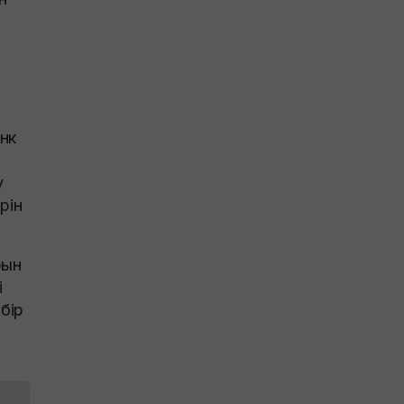
анк
у
рін
рын
і
бір