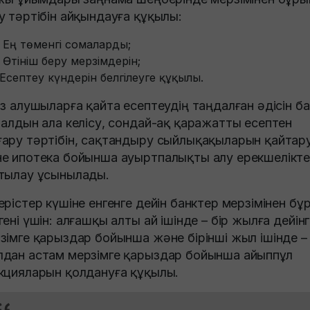
у тәртібін айқындауға құқылы:
Ең төменгі сомаларды;
Өтініш беру мерзімдерін;
Есептеу күндерін белгілеуге құқылы.
ыз алушыларға қайта есептеудің таңдалған әдісін б
 алдын ала келісу, сондай-ақ қаражатты есептен
ару тәртібін, сақтандыру сыйлықақыларын қайтар
е ипотека бойынша ауыртпалықты алу ерекшелікте
тылау ұсынылады.
ерістер күшіне енгенге дейін банктер мерзімінен бұ
гені үшін: алғашқы алты ай ішінде – бір жылға дейінг
зімге қарыздар бойынша және бірінші жыл ішінде – 
дан астам мерзімге қарыздар бойынша айыппұл
кцияларын қолдануға құқылы.