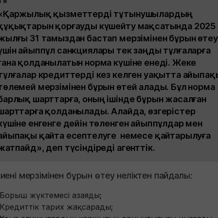
«Қаржылық қызметтерді тұтынушылардың
құқықтарын қорғауды күшейту мақсатында 2025
жылғы 31 тамыздан бастап мерзімінен бұрын өтеу
үшін айыппұл санкциялары тек заңды тұлғаларға
ғана қолданылатын норма күшіне енеді. Жеке
тұлғалар кредиттерді кез келген уақытта айыпақ
төлемей мерзімінен бұрын өтей алады. Бұл норма
барлық шарттарға, оның ішінде бұрын жасалған
шарттарға қолданылады. Алайда, өзгерістер
күшіне енгенге дейін төленген айыппұлдар мен
айыпақы қайта есептелуге немесе қайтарылуға
жатпайд», деп түсіндіреді агенттік.
иені мерзімінен бұрын өтеу неліктен пайдалы:
Борыш жүктемесі азаяды;
Кредиттік тарих жақсарады;