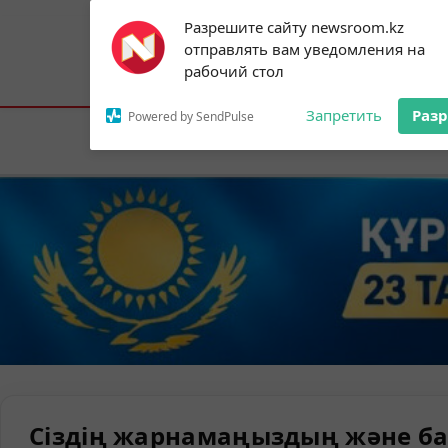
Subscribe to our
Разрешите сайту newsroom.kz
notifications!
отправлять вам уведомления на
To enable permission prompts, click on
Астана:
16°C
Алматы:
24°C
Шымк
рабочий стол
the notification icon
Запретить
Раз
Powered by SendPulse
Елорда
Сіздің жарнамаңыздың және ба