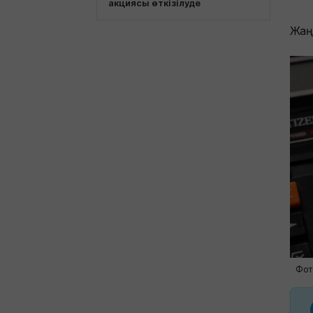
акциясы өткізілуде
Жаң
Фот