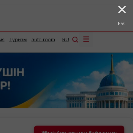
×
ESC
☰
ия
Туризм
auto.room
RU
WhatsApp арқылы байланысу