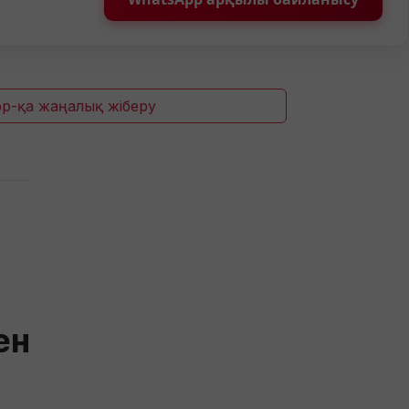
p-қа жаңалық жіберу
ен