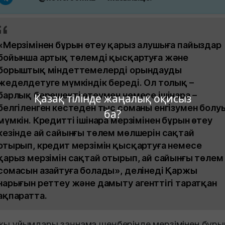
«Мерзімінен бұрын өтеу қарыз алушыға пайыздар
бойынша артық төлемді қысқартуға және
борыштық міндеттемелерді орындауды
жеделдетуге мүмкіндік береді. Ол толық –
барлық берешекті өтеумен немесе ішінара –
Қазақ тілінде жаңалық оқисыз
белгіленген кестеден тыс соманы енгізумен болу
ба?
мүмкін. Кредитті ішінара мерзімінен бұрын өтеу
кезінде ай сайынғы төлем мөлшерін сақтай
отырып, кредит мерзімін қысқартуға немесе
қарыз мерзімін сақтай отырып, ай сайынғы төлем
сомасын азайтуға болады», делінеді Қаржы
нарығын реттеу және дамыту агенттігі таратқан
ақпаратта.
жы ұйымдары заңнама шеңберінде мерзімінен бұры