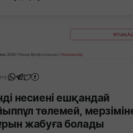
WhatsAp
мыз, 2025 /
Жанар Ғарифоллақызы
/
Жаңалықтар
ату:
нді несиені ешқандай
йыппұл төлемей, мерзімін
ұрын жабуға болады