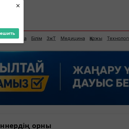
×
ент:
28°C
решить
Сараптама
Білім
ЗжТ
Медицина
Қаржы
Технолог
ннердің орны