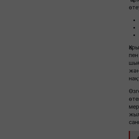
өте
Қар
пен
шығ
жән
нақ
Өзг
өте
мер
жыл
сан