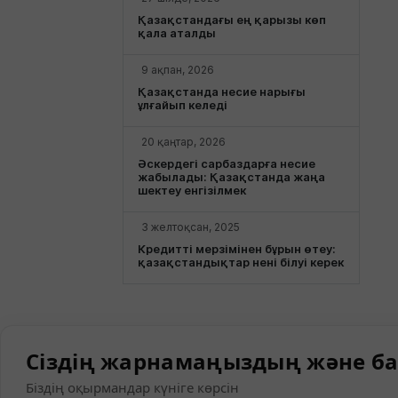
Қазақстандағы ең қарызы көп
қала аталды
9 ақпан, 2026
Қазақстанда несие нарығы
ұлғайып келеді
20 қаңтар, 2026
Әскердегі сарбаздарға несие
жабылады: Қазақстанда жаңа
шектеу енгізілмек
3 желтоқсан, 2025
Кредитті мерзімінен бұрын өтеу:
қазақстандықтар нені білуі керек
Сіздің жарнамаңыздың және ба
Біздің оқырмандар күніге көрсін