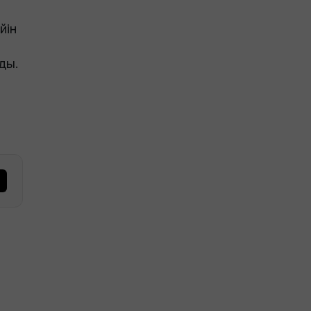
йін
ды.