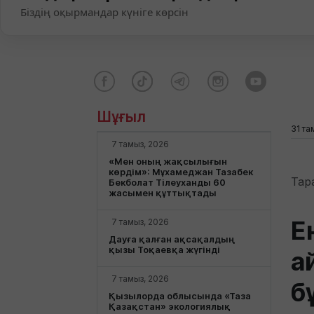
Біздің оқырмандар күніге көрсін
Шұғыл
31 та
7 тамыз, 2026
«Мен оның жақсылығын
көрдім»: Мұхамеджан Тазабек
Тар
Бекболат Тілеуханды 60
жасымен құттықтады
Е
7 тамыз, 2026
Дауға қалған ақсақалдың
қызы Тоқаевқа жүгінді
а
7 тамыз, 2026
б
Қызылорда облысында «Таза
Қазақстан» экологиялық