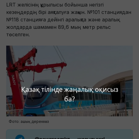
LRT желісінің құрылысы бойынша негізгі
кезеңдердің бірі аяқталуға жақын. №101 станциядан
№118 станцияға дейінгі аралықта және аралық
жолдарда шамамен 89,6 мың метр рельс
төселген.
Қазақ тілінде жаңалық оқисыз
ба?
Фото: ашық дереккөз