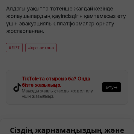
Алдағы уақытта төтенше жағдай кезінде
жолаушылардың қауіпсіздігін қамтамасыз ету
үшін эвакуациялық платформалар орнату
жоспарланған.
#ЛРТ
#лрт астана
TikTok-та отырсыз ба? Онда
бізге жазылыңыз.
Өту→
Маңызды жаңалықтарды жедел алу
үшін жазылыңыз.
Сіздің жарнамаңыздың және