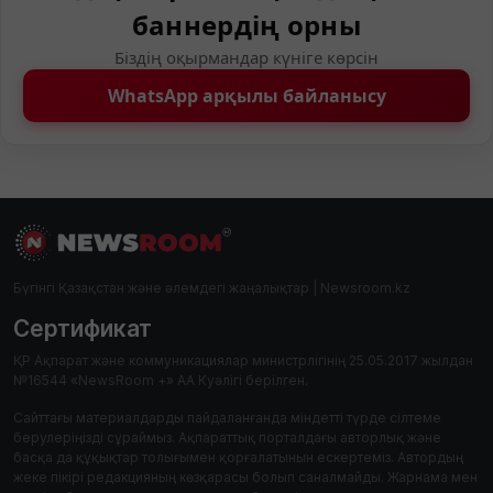
баннердің орны
Біздің оқырмандар күніге көрсін
WhatsApp арқылы байланысу
Бүгінгі Қазақстан және әлемдегі жаңалықтар | Newsroom.kz
Сертификат
ҚР Ақпарат және коммуникациялар министрлігінің 25.05.2017 жылдан
№16544 «NewsRoom +» АА Куәлігі берілген.
Сайттағы материалдарды пайдаланғанда міндетті түрде сілтеме
берулеріңізді сұраймыз. Ақпараттық порталдағы авторлық және
басқа да құқықтар толығымен қорғалатынын ескертеміз. Автордың
жеке пікірі редакцияның көзқарасы болып саналмайды. Жарнама мен