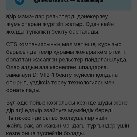
@newsroomkz
— жазылыңыз!
Қазір мамандар рельстерді дәнекерлеу
жұмыстарын жүргізіп жатыр. Одан кейін
жолды түпкілікті бекіту басталады.
CTS компаниясының мәліметінше, құрылыс
барысында темір құрамы жоғары көміртекті
болаттан жасалған рельстер пайдаланылуда.
Олар алдын ала кернелген шпалдарға,
заманауи DTVII2-1 бекіту жүйесін қолдана
отырып, үздіксіз төсеу технологиясымен
орнатылады.
Бұл әдіс пойыз қозғалысы кезінде шуды және
дірілді едәуір азайтуға мүмкіндік береді.
Нәтижесінде сапар жолаушылар үшін
жайлырақ, ал жақын маңдағы тұрғындар үшін
көзге онша түспейтін болады.