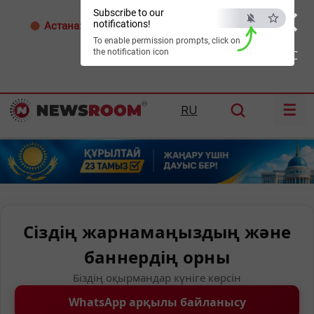
×
Subscribe to our
notifications!
Астана:
32°C
Алматы:
35°C
Шымкент:
39°C
To enable permission prompts, click on
the notification icon
ESC
☰
RU
Сіздің жарнамаңыздың және
баннердің орны
Біздің оқырмандар күніге көрсін
WhatsApp арқылы байланысу