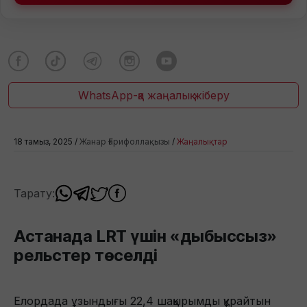
WhatsApp-қа жаңалық жіберу
18 тамыз, 2025 /
Жанар Ғарифоллақызы
/
Жаңалықтар
Тарату:
Астанада LRT үшін «дыбыссыз»
рельстер төселді
Елордада ұзындығы 22,4 шақырымды құрайтын