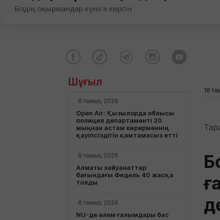
Біздің оқырмандар күніге көрсін
Шұғыл
18 та
6 тамыз, 2026
Open Air: Қызылорда облысы
полиция департаменті 20
Тар
мыңнан астам көрерменнің
қауіпсіздігін қамтамасыз етті
Б
6 тамыз, 2026
Алматы хайуанаттар
бағындағы Фидель 40 жасқа
ғ
толды
д
6 тамыз, 2026
NU-де әлем ғалымдары бас