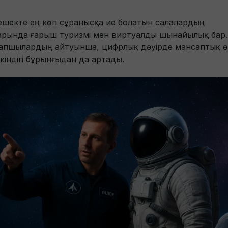
ешекте ең көп сұранысқа ие болатын салалардың
арында ғарыш туризмі мен виртуалды шынайылық бар.
апшылардың айтуынша, цифрлық дәуірде мансаптық ө
кіндігі бұрынғыдан да артады.