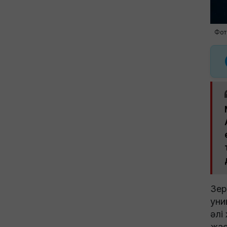
Фот
Зер
уни
әлі
жас