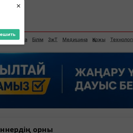
×
ент:
23°C
решить
Сараптама
Білім
ЗжТ
Медицина
Қаржы
Технолог
ннердің орны