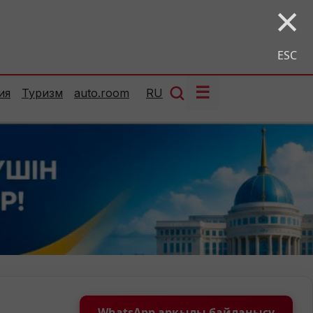
×
ESC
☰
ия
Туризм
auto.room
RU
WhatsApp арқылы байланысу