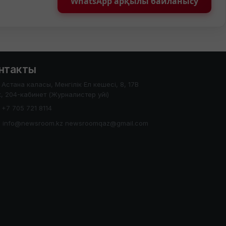
WhatsApp арқылы байланысу
нтакты
Астана каласы, Менгілік Ел кешесі, 8, 17В
, 204-кабинет (Журналистер уйі)
+7 705 721 8114
info@newsroom.kz newsroomqaz@gmail.com