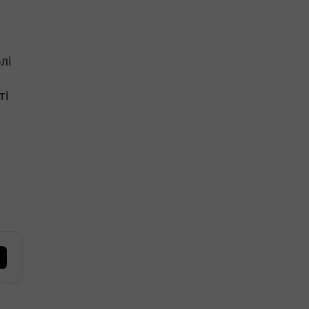
лі
ті