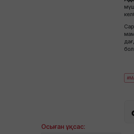
мүш
кел
Сар
мам
дағ
бол
#М
Осыған ұқсас: