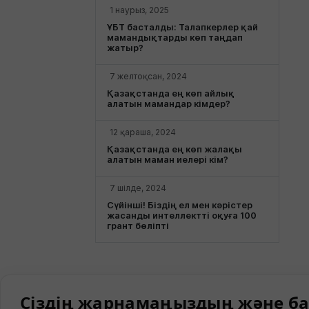
1 наурыз, 2025
ҰБТ басталды: Талапкерлер қай
мамандықтарды көп таңдап
жатыр?
7 желтоқсан, 2024
Қазақстанда ең көп айлық
алатын мамандар кімдер?
12 қараша, 2024
Қазақстанда ең көп жалақы
алатын маман иелері кім?
7 шілде, 2024
Сүйінші! Біздің ел мен кәрістер
жасанды интеллектті оқуға 100
грант бөліпті
Сіздің жарнамаңыздың және ба