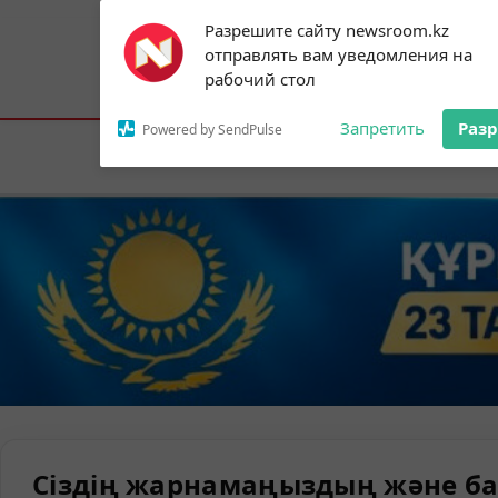
Subscribe to our
Разрешите сайту newsroom.kz
notifications!
отправлять вам уведомления на
To enable permission prompts, click on
Астана:
18°C
Алматы:
21°C
Шымк
рабочий стол
the notification icon
Запретить
Раз
Powered by SendPulse
Елорда
Сіздің жарнамаңыздың және ба