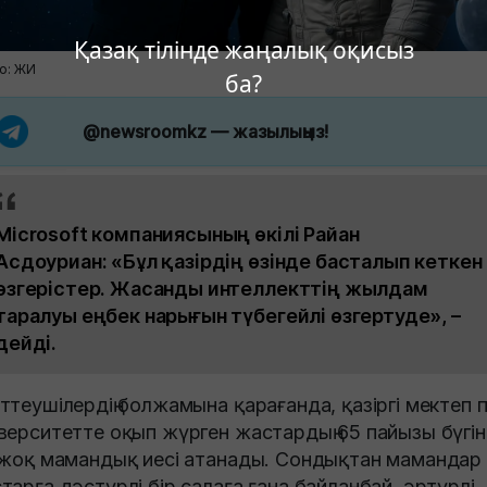
Қазақ тілінде жаңалық оқисыз
о: ЖИ
ба?
@newsroomkz
— жазылыңыз!
Microsoft компаниясының өкілі Райан
Асдоуриан: «Бұл қазірдің өзінде басталып кеткен
өзгерістер. Жасанды интеллекттің жылдам
таралуы еңбек нарығын түбегейлі өзгертуде», –
дейді.
ттеушілердің болжамына қарағанда, қазіргі мектеп 
верситетте оқып жүрген жастардың 65 пайызы бүгі
 жоқ мамандық иесі атанады. Сондықтан мамандар
тарға дәстүрлі бір салаға ғана байланбай, әртүрлі