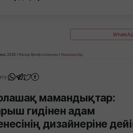
WhatsAp
мыз, 2025 /
Жанар Ғарифоллақызы
/
Жаңалықтар
ату:
олашақ мамандықтар:
арыш гидінен адам
енесінің дизайнеріне дейі