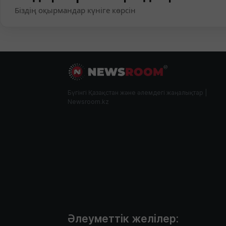
Біздің оқырмандар күніге көрсін
Бүгінгі Қазақстан және әлемдегі жаңалықтар |
Newsroom.kz
Әлеуметтік желілер: