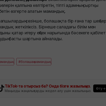
елерін қалпына келтіретін, тіпті адамның сыртқы
бетін өзгерте алатын мамандық.
апшылардың сөзінше, болашақта бір ғана тар шеңбер
андық жеткіліксіз. Бірнеше саладағы білім мен
дыны қатар игеру еңбек нарығында бәсекеге қабілет
удың басты шартына айналады.
амандық
#болашақ мамандық
TikTok-та отырсыз ба? Онда бізге жазылыңыз.
Өту→
Маңызды жаңалықтарды жедел алу үшін жазылыңыз.