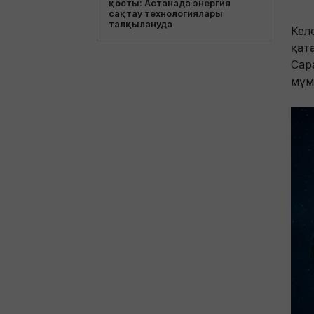
қосты: Астанада энергия
сақтау технологиялары
талқылануда
Кел
қат
Сар
мүм