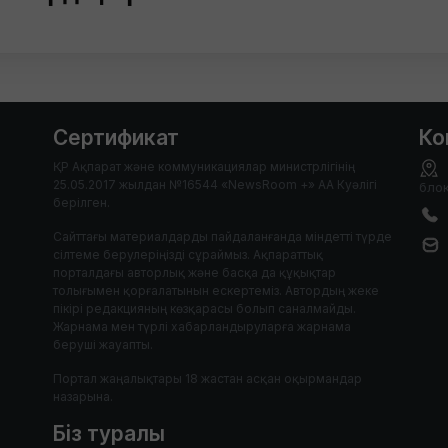
Сертификат
Ко
ҚР Ақпарат және коммуникациялар министрлігінің
25.05.2017 жылдан №16544 «NewsRoom +» АА Куәлігі
блок
берілген.
Сайттағы материалдарды пайдаланғанда міндетті түрде
сілтеме берулеріңізді сұраймыз. Ақпараттық
порталдағы авторлық және басқа да құқықтар
толығымен қорғалатынын ескертеміз. Автордың жеке
пікірі редакцияның көзқарасы болып саналмайды.
Жарнама мен түрлі хабарландыруларға жарнама
беруші жауапты.
Портал жаңалықтары 18 жастан асқан оқырмандар
назарына.
Біз туралы