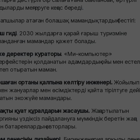
дыларды меңгеруге кеңес береді.
апшылар атаған болашақ мамандықтардың бестігі:
ыш гиді
. 2030 жылдарға қарай ғарыш туризміне
анданған мамандар қажет болады.
е деректер кураторы
. «Ми–компьютер»
ерфейстерін қолданатын адамдардың ойы мен естелі
теп отыратын маман.
шаған ортаны қалпына келтіру инженері.
Жойылып
кен жануарлар мен өсімдіктерді қайта тірілтуге дей
атын экожүйе мамандары.
ақты қуат құралдарын жасаушы.
Жаңартылатын
ргияны үздіксіз пайдалануға мүмкіндік беретін жаңа
н батареялардың авторлары.
м денесінің дизайнері.
Биоинженерия арқылы дене