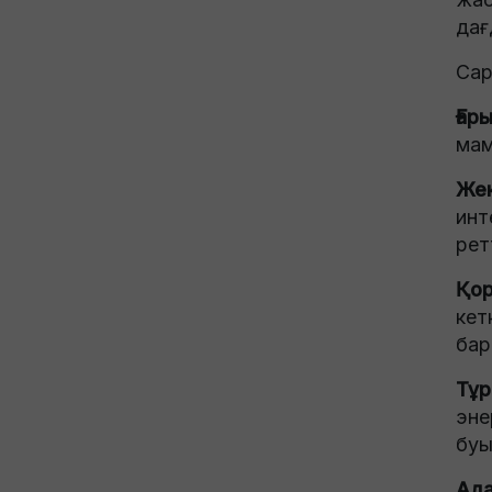
дағ
Сар
Ғар
мам
Жек
инт
рет
Қор
кет
бар
Тұр
эне
буы
Ада