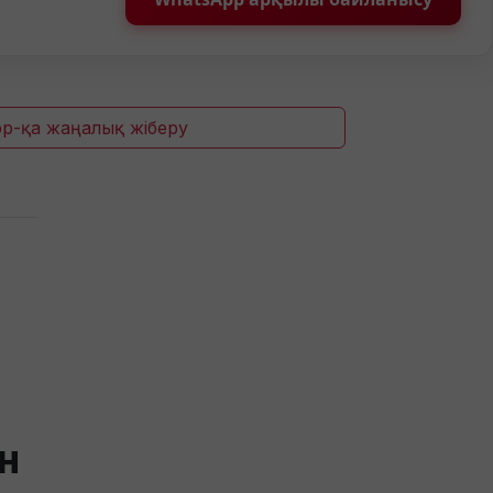
p-қа жаңалық жіберу
н