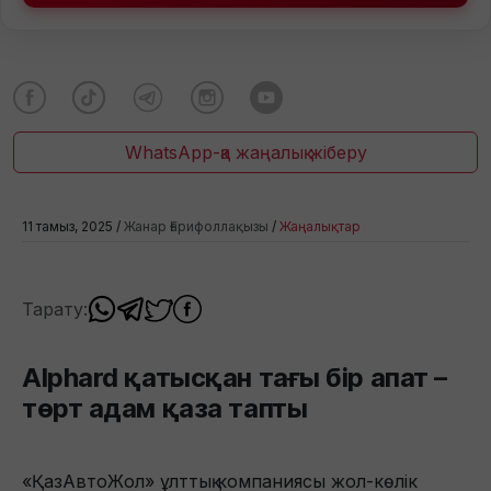
WhatsApp-қа жаңалық жіберу
11 тамыз, 2025 /
Жанар Ғарифоллақызы
/
Жаңалықтар
Тарату:
Alphard қатысқан тағы бір апат –
төрт адам қаза тапты
«ҚазАвтоЖол» ұлттық компаниясы жол-көлік