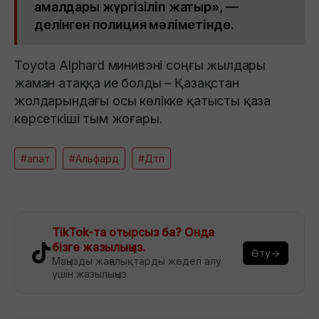
амалдары жүргізіліп жатыр», —
делінген полиция мәліметінде.
Toyota Alphard минивэні соңғы жылдары
жаман атаққа ие болды – Қазақстан
жолдарындағы осы көлікке қатысты қаза
көрсеткіші тым жоғары.
#апат
#Альфард
#Дтп
TikTok-та отырсыз ба? Онда
бізге жазылыңыз.
Өту→
Маңызды жаңалықтарды жедел алу
үшін жазылыңыз.