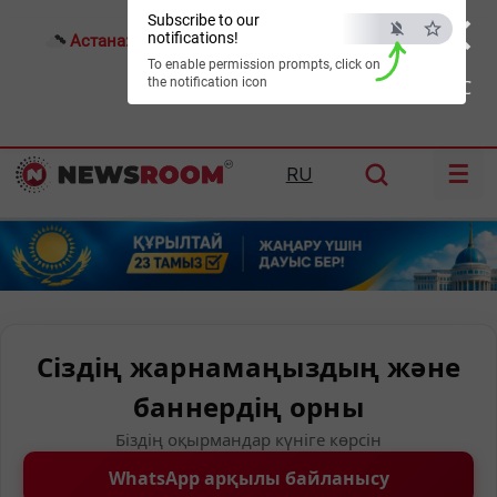
×
Subscribe to our
notifications!
Астана:
21°C
Алматы:
24°C
Шымкент:
28°C
To enable permission prompts, click on
the notification icon
ESC
☰
RU
Сіздің жарнамаңыздың және
баннердің орны
Біздің оқырмандар күніге көрсін
WhatsApp арқылы байланысу