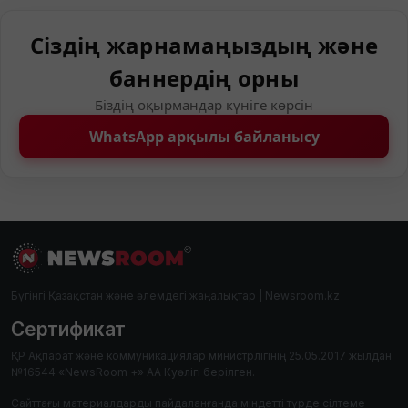
Сіздің жарнамаңыздың және
баннердің орны
Біздің оқырмандар күніге көрсін
WhatsApp арқылы байланысу
Бүгінгі Қазақстан және әлемдегі жаңалықтар | Newsroom.kz
Сертификат
ҚР Ақпарат және коммуникациялар министрлігінің 25.05.2017 жылдан
№16544 «NewsRoom +» АА Куәлігі берілген.
Сайттағы материалдарды пайдаланғанда міндетті түрде сілтеме