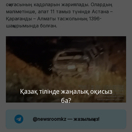
оқиғасының кадрларын жариялады. Олардың
мәліметінше, апат 11 тамыз түнінде Астана –
Қарағанды – Алматы тасжолының 1396-
шақырымында болған.
Қазақ тілінде жаңалық оқисыз
ба?
@newsroomkz
— жазылыңыз!