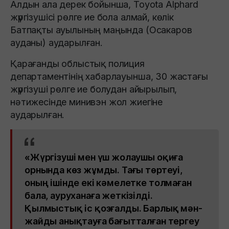
Алдын ала дерек бойынша, Toyota Alphard
жүргізушісі рөлге ие бола алмай, көлік
Батпақты ауылының маңында (Осакаров
ауданы) аударылған.
Қарағанды облыстық полиция
департаментінің хабарлауынша, 30 жастағы
жүргізуші рөлге ие болудан айырылып,
нәтижесінде минивэн жол жиегіне
аударылған.
«Жүргізуші мен үш жолаушы оқиға
орнында көз жұмды. Тағы төртеуі,
оның ішінде екі кәмелетке толмаған
бала, ауруханаға жеткізілді.
Қылмыстық іс қозғалды. Барлық мән-
жайды анықтауға бағытталған тергеу