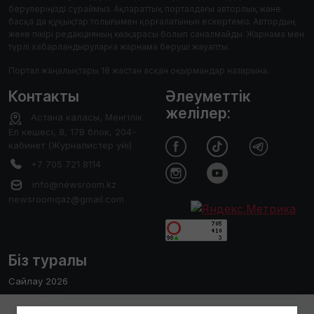
берулеріңізді сұраймыз. Ақпараттық порталдағы авторлық және
басқа да құқықтар толығымен қорғалатынын ескертеміз. Автордың
жеке пікірі редакцияның көзқарасы болып саналмайды. Жарнама мен
түрлі хабарландыруларға жарнама беруші жауапты.
Портал жаңалықтары 18 жастан асқан оқырмандар назарына.
Контакты
Әлеуметтік
желілер:
Астана каласы, Менгілік
Ел кешесі, 8, 17В блок, 204-
кабинет (Журналистер уйі)
+7 705 721 8114
info@newsroom.kz
newsroomqaz@gmail.com
Біз туралы
Сайлау 2026
Редакция