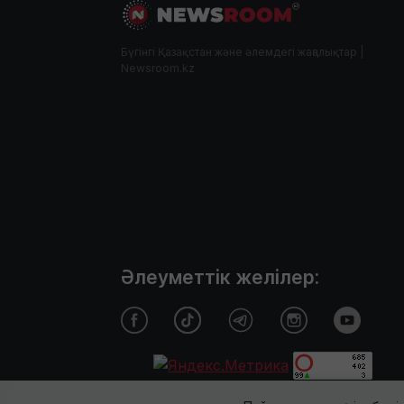
Бүгінгі Қазақстан және әлемдегі жаңалықтар |
Newsroom.kz
Әлеуметтік желілер: