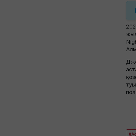
202
жыл
Nig
Алм
Дже
аст
қоз
туы
пол
#А