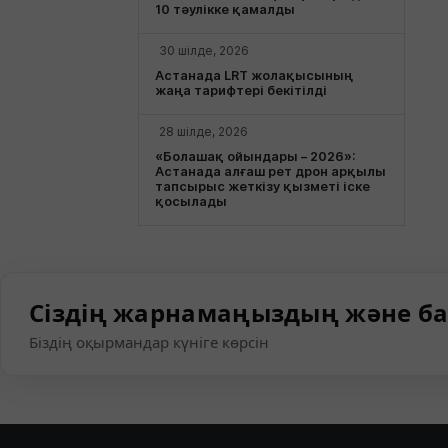
10 тәулікке қамалды
30 шілде, 2026
Астанада LRT жолақысының
жаңа тарифтері бекітілді
28 шілде, 2026
«Болашақ ойындары – 2026»:
Астанада алғаш рет дрон арқылы
тапсырыс жеткізу қызметі іске
қосылады
Сіздің жарнамаңыздың және ба
Біздің оқырмандар күніге көрсін