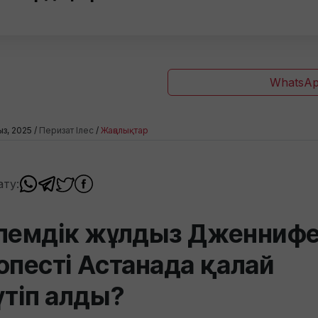
WhatsAp
ыз, 2025 /
Перизат Ілес
/
Жаңалықтар
ату:
лемдік жұлдыз Дженниф
опесті Астанада қалай
үтіп алды?