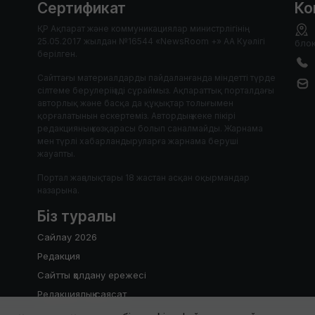
Сертификат
Ко
ҚР Ақпарат және коммуникациялар министрлігінің
25.05.2017 жылдан №16544 «NewsRoom +» АА Куәлігі
блок
берілген.
Сайттағы материалдарды пайдаланғанда міндетті түрде
сілтеме берулеріңізді сұраймыз. Ақпараттық порталдағы
авторлық және басқа да құқықтар толығымен
қорғалатынын ескертеміз. Автордың жеке пікірі
редакцияның көзқарасы болып саналмайды. Жарнама
мен түрлі хабарландыруларға жарнама беруші
жауапты.
Портал жаңалықтары 18 жастан асқан оқырмандар
назарына.
Біз туралы
Сайлау 2026
Редакция
Сайтты қолдану ережесі
Редакциялық саясат