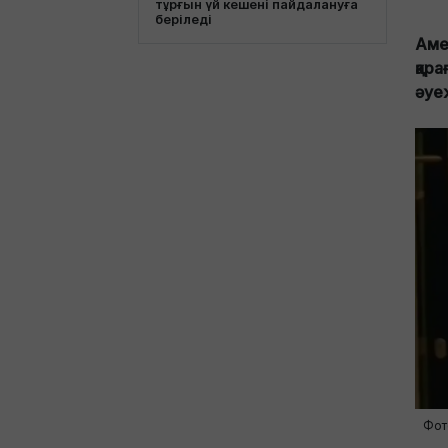
тұрғын үй кешені пайдалануға
беріледі
Аме
қар
әуе
Фот