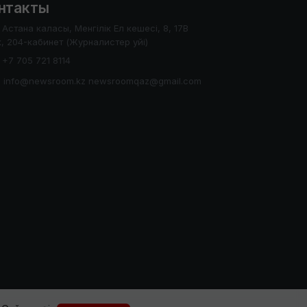
нтакты
Астана каласы, Менгілік Ел кешесі, 8, 17В
, 204-кабинет (Журналистер уйі)
+7 705 721 8114
info@newsroom.kz newsroomqaz@gmail.com