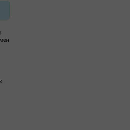
l
 мен
қ