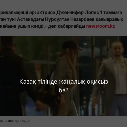
рикалық әнші әрі актриса Дженнифер Лопес 1 тамызға
аған түні Астанадағы Нұрсұлтан Назарбаев халықаралық
жайына ұшып келді,- деп хабарлайды
newsroom.kz
Қазақ тілінде жаңалық оқисыз
ба?
о: видеодан кадр