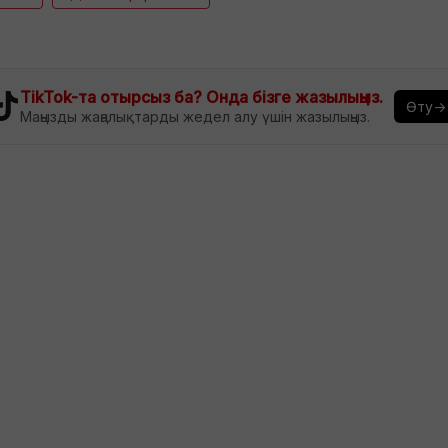
TikTok-та отырсыз ба? Онда бізге жазылыңыз.
Өту→
Маңызды жаңалықтарды жедел алу үшін жазылыңыз.