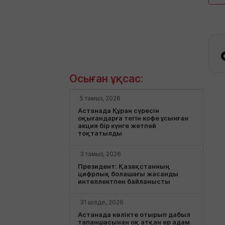
Осыған ұқсас:
5 тамыз, 2026
Астанада Құран сүресін
оқығандарға тегін кофе ұсынған
акция бір күнге жетпей
тоқтатылды
3 тамыз, 2026
Президент: Қазақстанның
цифрлық болашағы жасанды
интеллектпен байланысты
31 шілде, 2026
Астанада көлікте отырып дабыл
тапаншасынан оқ атқан ер адам