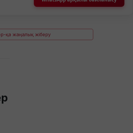
p-қа жаңалық жіберу
ер