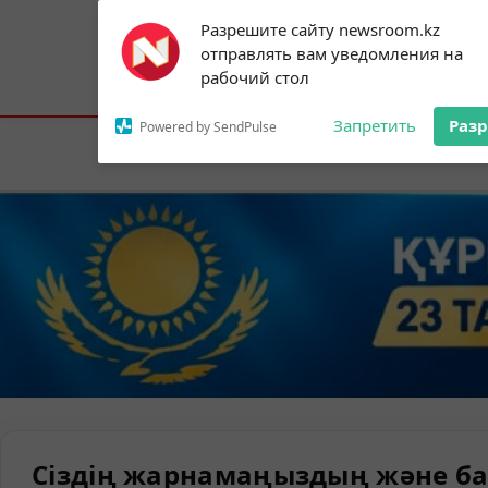
Subscribe to our
Разрешите сайту newsroom.kz
notifications!
отправлять вам уведомления на
To enable permission prompts, click on
Астана:
20°C
Алматы:
22°C
Шымк
рабочий стол
the notification icon
Запретить
Раз
Powered by SendPulse
Елорда
Сіздің жарнамаңыздың және ба