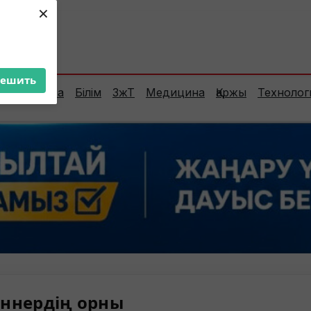
×
ент:
24°C
решить
Сараптама
Білім
ЗжТ
Медицина
Қаржы
Технолог
ннердің орны