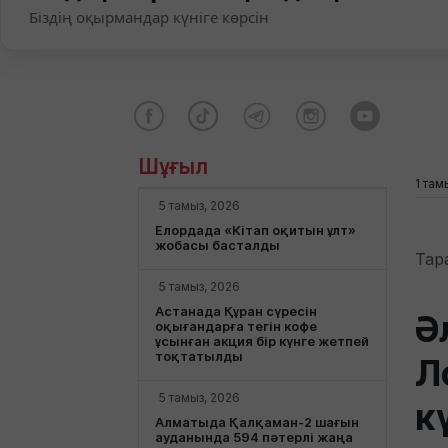
Біздің оқырмандар күніге көрсін
Шұғыл
1 там
5 тамыз, 2026
Елордада «Кітап оқитын ұлт»
жобасы басталды
Тар
5 тамыз, 2026
Астанада Құран сүресін
Ә
оқығандарға тегін кофе
ұсынған акция бір күнге жетпей
тоқтатылды
Л
5 тамыз, 2026
к
Алматыда Қалқаман-2 шағын
ауданында 594 пәтерлі жаңа