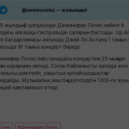
@newsroomkz
— жазылыңыз!
5 жылдың 8 шілдесінде Дженнифер Лопес кейінгі 6
дағы алғашқы гастрольдік сапарын бастады. Up Al
ht бағдарламасы аясында Джей Ло Астана 1 тамыз
атыда 10 тамыз концерт береді.
ннифер Лопестің Астанадағы концертіне 25 мыңнан
ам көрермен келеді. Соған байланысты қалада жол
ғалысы шектеліп, уақытша қолайсыздықтар
ндайды. Музыкалық кештің қауіпсіздігін 1300-ге жуы
ицей қамтамасыз етеді.
стана
#Дженнифер Лопес