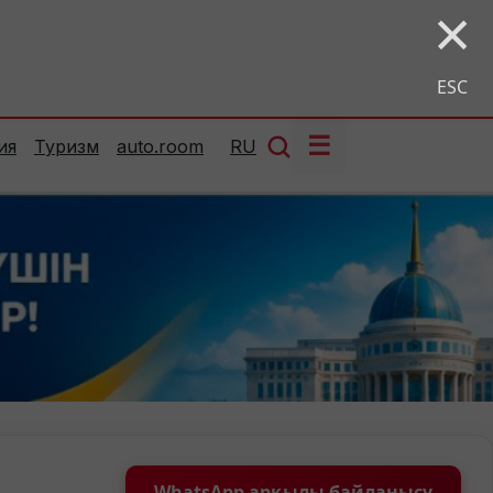
×
ESC
☰
ия
Туризм
auto.room
RU
WhatsApp арқылы байланысу