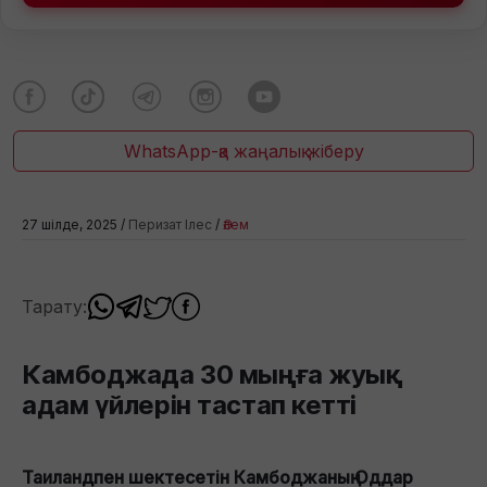
WhatsApp-қа жаңалық жіберу
27 шілде, 2025 /
Перизат Ілес
/
Әлем
Тарату:
Камбоджада 30 мыңға жуық
адам үйлерін тастап кетті
Таиландпен шектесетін Камбоджаның Оддар