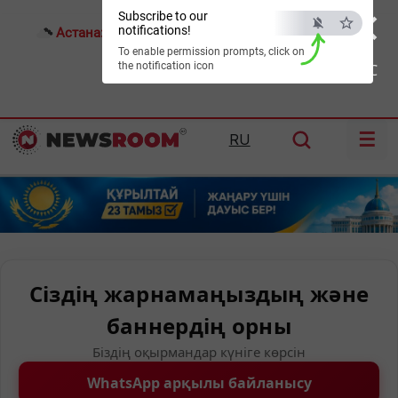
×
Subscribe to our
notifications!
Астана:
22°C
Алматы:
26°C
Шымкент:
30°C
To enable permission prompts, click on
the notification icon
ESC
☰
RU
Сіздің жарнамаңыздың және
баннердің орны
Біздің оқырмандар күніге көрсін
WhatsApp арқылы байланысу