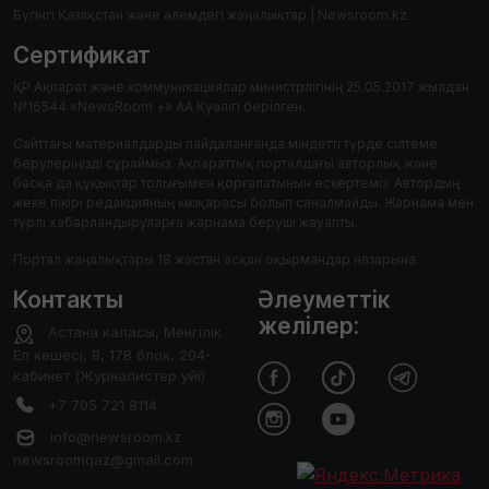
Бүгінгі Қазақстан және әлемдегі жаңалықтар | Newsroom.kz
Сертификат
ҚР Ақпарат және коммуникациялар министрлігінің 25.05.2017 жылдан
№16544 «NewsRoom +» АА Куәлігі берілген.
Сайттағы материалдарды пайдаланғанда міндетті түрде сілтеме
берулеріңізді сұраймыз. Ақпараттық порталдағы авторлық және
басқа да құқықтар толығымен қорғалатынын ескертеміз. Автордың
жеке пікірі редакцияның көзқарасы болып саналмайды. Жарнама мен
түрлі хабарландыруларға жарнама беруші жауапты.
Портал жаңалықтары 18 жастан асқан оқырмандар назарына.
Контакты
Әлеуметтік
желілер:
Астана каласы, Менгілік
Ел кешесі, 8, 17В блок, 204-
кабинет (Журналистер уйі)
+7 705 721 8114
info@newsroom.kz
newsroomqaz@gmail.com