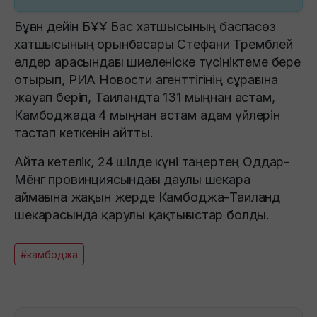
Бұған дейін БҰҰ Бас хатшысының баспасөз
хатшысының орынбасары Стефани Тремблей
елдер арасындағы шиеленіске түсініктеме бере
отырып, РИА Новости агенттігінің сұрағына
жауап беріп, Таиландта 131 мыңнан астам,
Камбоджада 4 мыңнан астам адам үйлерін
тастап кеткенін айтты.
Айта кетелік, 24 шілде күні таңертең Оддар-
Мёнг провинциясындағы даулы шекара
аймағына жақын жерде Камбоджа-Таиланд
шекарасында қарулы қақтығыстар болды.
#камбоджа