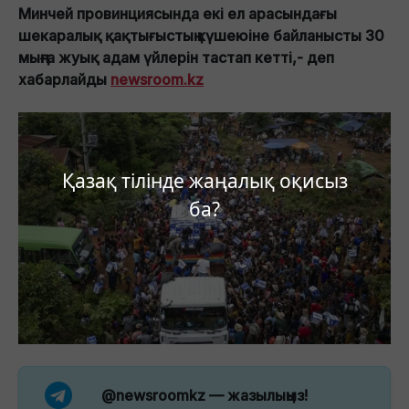
Минчей провинциясында екі ел арасындағы
шекаралық қақтығыстың күшеюіне байланысты 30
мыңға жуық адам үйлерін тастап кетті,- деп
хабарлайды
newsroom.kz
Қазақ тілінде жаңалық оқисыз
ба?
@newsroomkz
— жазылыңыз!