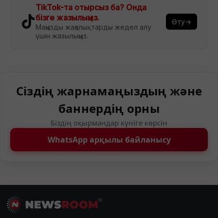
TikTok-та отырсыз ба? Онда
бізге жазылыңыз.
Өту→
Маңызды жаңалықтарды жедел алу
үшін жазылыңыз.
Сіздің жарнамаңыздың және
баннердің орны
Біздің оқырмандар күніге көрсін
WhatsApp арқылы байланысу