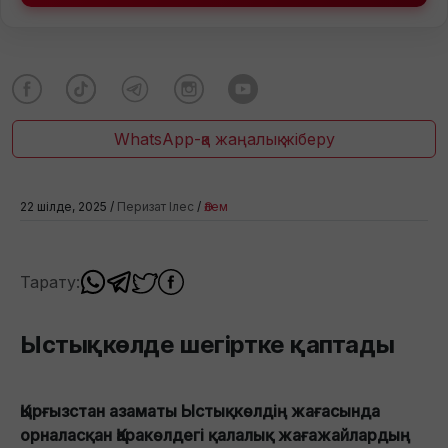
WhatsApp-қа жаңалық жіберу
22 шілде, 2025 /
Перизат Ілес
/
Әлем
Тарату:
Ыстықкөлде шегіртке қаптады
Қырғызстан азаматы Ыстықкөлдің жағасында
орналасқан Қаракөлдегі қалалық жағажайлардың