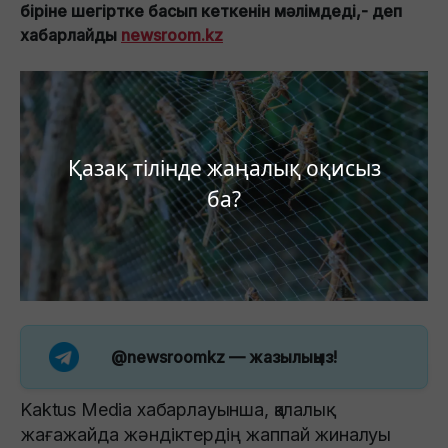
біріне шегіртке басып кеткенін мәлімдеді,- деп
хабарлайды
newsroom.kz
Қазақ тілінде жаңалық оқисыз
ба?
@newsroomkz
— жазылыңыз!
Kaktus Media хабарлауынша, қалалық
жағажайда жәндіктердің жаппай жиналуы