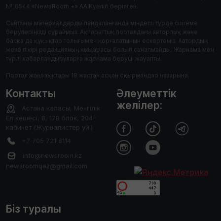
№16544 «NewsRoom +» АА Куәлігі берілген.
Сайттағы материалдарды пайдаланғанда міндетті түрде сілтеме
берулеріңізді сұраймыз. Ақпараттық порталдағы авторлық және
басқа да құқықтар толығымен қорғалатынын ескертеміз. Автордың
жеке пікірі редакцияның көзқарасы болып саналмайды. Жарнама мен
түрлі хабарландыруларға жарнама беруші жауапты.
Портал жаңалықтары 18 жастан асқан оқырмандар назарына.
Контакты
Әлеуметтік
желілер:
Астана каласы, Менгілік
Ел кешесі, 8, 17В блок, 204-
кабинет (Журналистер уйі)
+7 705 721 8114
info@newsroom.kz
newsroomqaz@gmail.com
Біз туралы