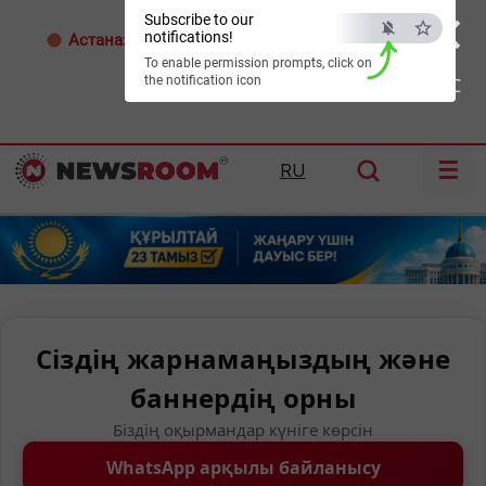
×
Subscribe to our
notifications!
Астана:
26°C
Алматы:
35°C
Шымкент:
38°C
To enable permission prompts, click on
the notification icon
ESC
☰
RU
Сіздің жарнамаңыздың және
баннердің орны
Біздің оқырмандар күніге көрсін
WhatsApp арқылы байланысу