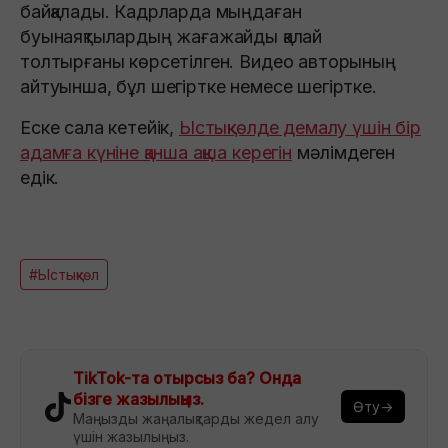
байқалады. Кадрларда мыңдаған
буынаяқтылардың жағажайды қалай
толтырғаны көрсетілген. Видео авторының
айтуынша, бұл шегіртке немесе шегіртке.
Еске сала кетейік,
Ыстықкөлде демалу үшін бір
адамға күніне қанша ақша керегін
мәлімдеген
едік.
#Ыстықкөл
TikTok-та отырсыз ба? Онда
бізге жазылыңыз.
Өту→
Маңызды жаңалықтарды жедел алу
үшін жазылыңыз.