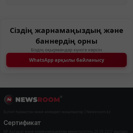
Сіздің жарнамаңыздың және
баннердің орны
Біздің оқырмандар күніге көрсін
WhatsApp арқылы байланысу
Бүгінгі Қазақстан және әлемдегі жаңалықтар | Newsroom.kz
Сертификат
ҚР Ақпарат және коммуникациялар министрлігінің 25.05.2017 жылдан