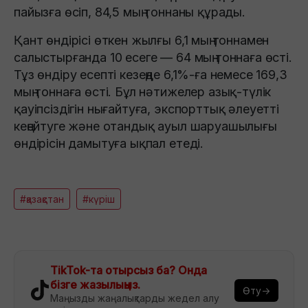
пайызға өсіп, 84,5 мың тоннаны құрады.
Қант өндірісі өткен жылғы 6,1 мың тоннамен
салыстырғанда 10 есеге — 64 мың тоннаға өсті.
Тұз өндіру есепті кезеңде 6,1%-ға немесе 169,3
мың тоннаға өсті. Бұл нәтижелер азық-түлік
қауіпсіздігін нығайтуға, экспорттық әлеуетті
кеңейтуге және отандық ауыл шаруашылығы
өндірісін дамытуға ықпал етеді.
#қазақстан
#күріш
TikTok-та отырсыз ба? Онда
бізге жазылыңыз.
Өту→
Маңызды жаңалықтарды жедел алу