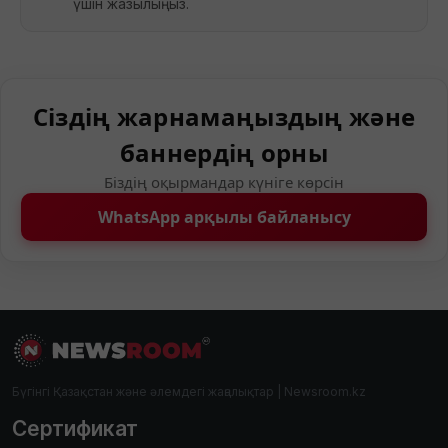
үшін жазылыңыз.
Сіздің жарнамаңыздың және
баннердің орны
Біздің оқырмандар күніге көрсін
WhatsApp арқылы байланысу
Бүгінгі Қазақстан және әлемдегі жаңалықтар | Newsroom.kz
Сертификат