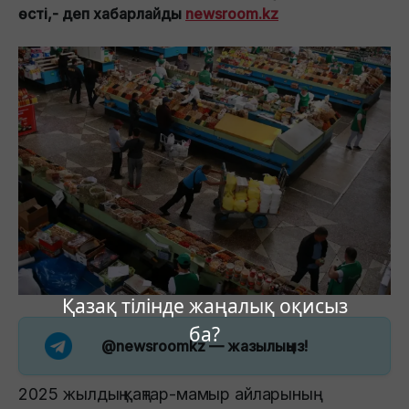
өсті,- деп хабарлайды
newsroom.kz
Қазақ тілінде жаңалық оқисыз
ба?
@newsroomkz
— жазылыңыз!
2025 жылдың қаңтар-мамыр айларының