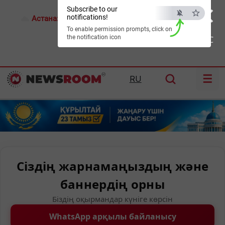
×
Subscribe to our
notifications!
Астана:
17°C
Алматы:
21°C
Шымкент:
24°C
To enable permission prompts, click on
the notification icon
ESC
☰
RU
Сіздің жарнамаңыздың және
баннердің орны
Біздің оқырмандар күніге көрсін
WhatsApp арқылы байланысу