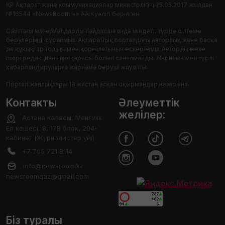
ҚР Ақпарат және коммуникациялар министрлігінің 25.05.2017 жылдан
№16544 «NewsRoom +» АА Куәлігі берілген.
Сайттағы материалдарды пайдаланғанда міндетті түрде сілтеме
берулеріңізді сұраймыз. Ақпараттық порталдағы авторлық және басқа
да құқықтар толығымен қорғалатынын ескертеміз. Автордың жеке
пікірі редакцияның көзқарасы болып саналмайды. Жарнама мен түрлі
хабарландыруларға жарнама беруші жауапты.
Портал жаңалықтары 18 жастан асқан оқырмандар назарына.
Контакты
Әлеуметтік
желілер:
Астана каласы, Менгілік
Ел кешесі, 8, 17В блок, 204-
кабинет (Журналистер уйі)
+7 705 721 8114
info@newsroom.kz
newsroomqaz@gmail.com
Біз туралы