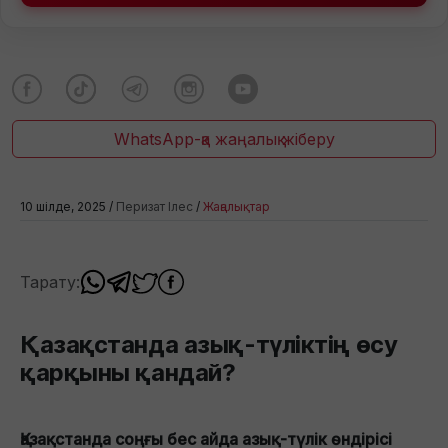
WhatsApp-қа жаңалық жіберу
10 шілде, 2025 /
Перизат Ілес
/
Жаңалықтар
Тарату:
Қазақстанда азық-түліктің өсу
қарқыны қандай?
Қазақстанда соңғы бес айда азық-түлік өндірісі