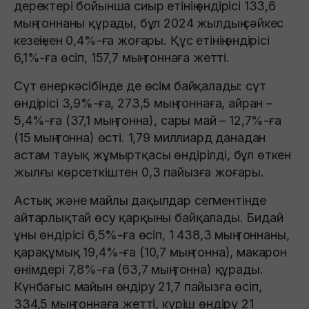
деректері бойынша сиыр етінің өндірісі 133,6
мың тоннаны құрады, бұл 2024 жылдың сәйкес
кезеңінен 0,4%-ға жоғары. Құс етінің өндірісі
6,1%-ға өсіп, 157,7 мың тоннаға жетті.
Сүт өнеркәсібінде де өсім байқалады: сүт
өндірісі 3,9%-ға, 273,5 мың тоннаға, айран –
5,4%-ға (37,1 мың тонна), сары май – 12,7%-ға
(15 мың тонна) өсті. 1,79 миллиард данадан
астам тауық жұмыртқасы өндірілді, бұл өткен
жылғы көрсеткіштен 0,3 пайызға жоғары.
Астық және майлы дақылдар сегментінде
айтарлықтай өсу қарқыны байқалады. Бидай
ұны өндірісі 6,5%-ға өсіп, 1 438,3 мың тоннаны,
қарақұмық 19,4%-ға (10,7 мың тонна), макарон
өнімдері 7,8%-ға (63,7 мың тонна) құрады.
Күнбағыс майын өндіру 21,7 пайызға өсіп,
334,5 мың тоннаға жетті, күріш өндіру 21