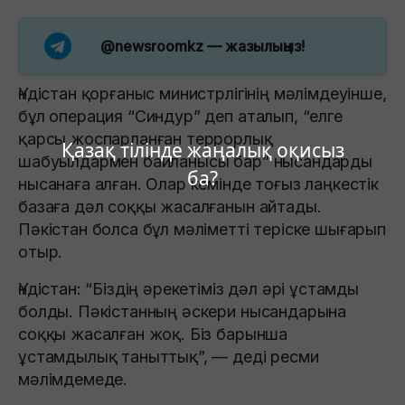
@newsroomkz
— жазылыңыз!
Үндістан қорғаныс министрлігінің мәлімдеуінше,
бұл операция “Синдур” деп аталып, “елге
қарсы жоспарланған террорлық
Қазақ тілінде жаңалық оқисыз
шабуылдармен байланысы бар” нысандарды
ба?
нысанаға алған. Олар кемінде тоғыз лаңкестік
базаға дәл соққы жасалғанын айтады.
Пәкістан болса бұл мәліметті теріске шығарып
отыр.
Үндістан: “Біздің әрекетіміз дәл әрі ұстамды
болды. Пәкістанның әскери нысандарына
соққы жасалған жоқ. Біз барынша
ұстамдылық таныттық”, — деді ресми
мәлімдемеде.