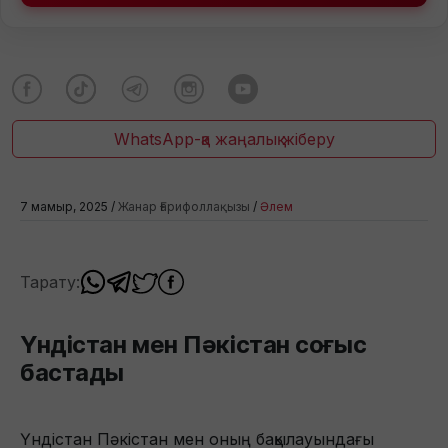
WhatsApp-қа жаңалық жіберу
7 мамыр, 2025 /
Жанар Ғарифоллақызы
/
Әлем
Тарату:
Үндістан мен Пәкістан соғыс
бастады
Үндістан Пәкістан мен оның бақылауындағы