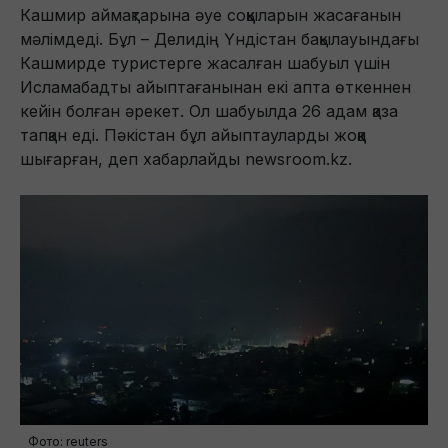
Кашмир аймақтарына әуе соққыларын жасағанын
мәлімдеді. Бұл – Делидің Үндістан бақылауындағы
Кашмирде туристерге жасалған шабуыл үшін
Исламабадты айыптағанынан екі апта өткеннен
кейін болған әрекет. Ол шабуылда 26 адам қаза
тапқан еді. Пәкістан бұл айыптауларды жоққа
шығарған, деп хабарлайды newsroom.kz.
Фото: reuters