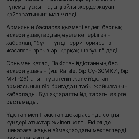
“үнемді уақытта, ыңғайлы жерде жауап
қайтаратынын” мәлімдеді.
Армияның баспасөз қызметі елдегі барлық
әскери ұшақтардың әуеге көтерілгенін
хабарлап, “бұл — үнді территориясынан
жасалған арсыз әрі қорқақ шабуыл” деді.
Сонымен қатар, Пәкістан Үндістанның бес
әскери ұшағын (үш Rafale, бір Су-30МКИ, бір
МиГ-29) атып түсіргенін және Үндістан
армиясының бір бригада штабы жойылғанын
хабарлады. Бұл ақпаратты Үнді тарапы әзірге
растамады.
Үндістан мен Пәкістан шекарасында соңғы
күндері атыстар жиілеп кетті. Екі ел де
шекараға жақын аймақтардағы мектептерді
уақытша жапты.