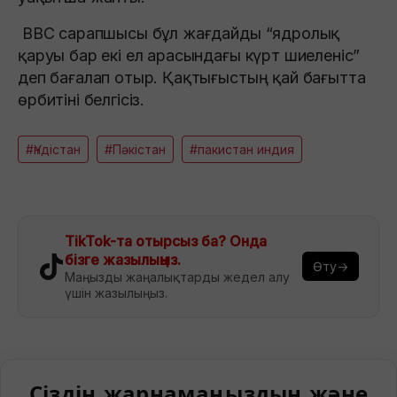
BBC сарапшысы бұл жағдайды “ядролық
қаруы бар екі ел арасындағы күрт шиеленіс”
деп бағалап отыр. Қақтығыстың қай бағытта
өрбитіні белгісіз.
#Үндістан
#Пәкістан
#пакистан индия
TikTok-та отырсыз ба? Онда
бізге жазылыңыз.
Өту→
Маңызды жаңалықтарды жедел алу
үшін жазылыңыз.
Сіздің жарнамаңыздың және