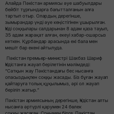
Алайда Пәкістан армиясы әуе шабуылдары
бейбіт тұрғындарға бағытталғанын алға
тартып отыр. Олардың дерегінше,
зымырандар үнді әуе кеңістігінен ұшырылған.
Үнді соққылары салдарынан 8 адам қаза тауып,
35 адам жарақат алған, екеуі хабар-ошарсыз
кеткен. Құрбандар арасында екі бала мен
мешіт бар екені айтылуда.
Пәкістан премьер-министрі Шахбаз Шариф
Үндістанға жауап берілетінін мәлімдеді:
“Сатқын жау Пәкістандағы бес нысанға
опасыздықпен соққы жасады. Біз бұған жауап
қайтаруға толық құқылымыз, әрі ол жауап
беріліп жатыр.”
Пәкістан армиясының дерегінше, Үндістан алты
нысанға әртүрлі қарумен 24 бөлек
соққы жасаған. Сонымен бірге, Пәкістан