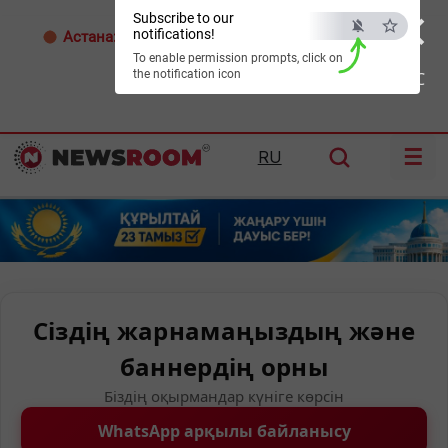
×
Subscribe to our
notifications!
Астана:
32°C
Алматы:
35°C
Шымкент:
39°C
To enable permission prompts, click on
the notification icon
ESC
☰
RU
Сіздің жарнамаңыздың және
баннердің орны
Біздің оқырмандар күніге көрсін
WhatsApp арқылы байланысу