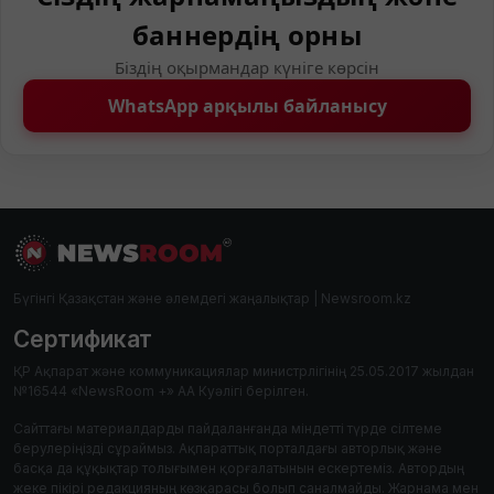
баннердің орны
Біздің оқырмандар күніге көрсін
WhatsApp арқылы байланысу
Бүгінгі Қазақстан және әлемдегі жаңалықтар | Newsroom.kz
Сертификат
ҚР Ақпарат және коммуникациялар министрлігінің 25.05.2017 жылдан
№16544 «NewsRoom +» АА Куәлігі берілген.
Сайттағы материалдарды пайдаланғанда міндетті түрде сілтеме
берулеріңізді сұраймыз. Ақпараттық порталдағы авторлық және
басқа да құқықтар толығымен қорғалатынын ескертеміз. Автордың
жеке пікірі редакцияның көзқарасы болып саналмайды. Жарнама мен