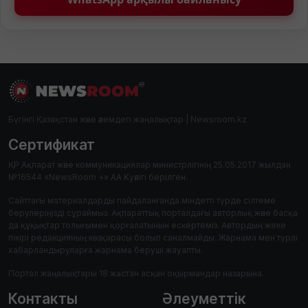
Бүгінгі Қазақстан және әлемдегі жаңалықтар | Newsroom.kz
Сертификат
ҚР Ақпарат және коммуникациялар министрлігінің 25.05.2017 жылдан
№16544 «NewsRoom +» АА Куәлігі берілген.
Сайттағы материалдарды пайдаланғанда міндетті түрде сілтеме
берулеріңізді сұраймыз. Ақпараттық порталдағы авторлық және басқа
да құқықтар толығымен қорғалатынын ескертеміз. Автордың жеке
пікірі редакцияның көзқарасы болып саналмайды. Жарнама мен түрлі
хабарландыруларға жарнама беруші жауапты.
Портал жаңалықтары 18 жастан асқан оқырмандар назарына.
Контакты
Әлеуметтік