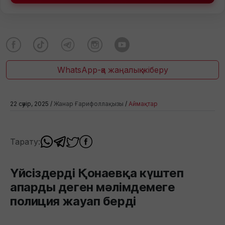
WhatsApp-қа жаңалық жіберу
22 сәуір, 2025 /
Жанар Ғарифоллақызы
/
Аймақтар
Тарату:
Үйсіздерді Қонаевқа күштеп
апарды деген мәлімдемеге
полиция жауап берді