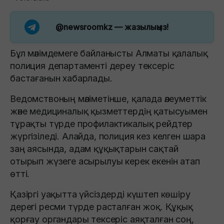
@newsroomkz
— жазылыңыз!
Бұл мәлімдемеге байланысты Алматы қалалық
полиция департаменті дереу тексеріс
бастағанын хабарлады.
Ведомствоның мәліметінше, қалада әлеуметтік
және медициналық қызметтердің қатысуымен
тұрақты түрде профилактикалық рейдтер
жүргізіледі. Алайда, полиция кез келген шара
заң аясында, адам құқықтарын сақтай
отырып жүзеге асырылуы керек екенін атап
өтті.
Қазіргі уақытта үйсіздерді күштеп көшіру
дерегі ресми түрде расталған жоқ. Құқық
қорғау органдары тексеріс аяқталған соң,