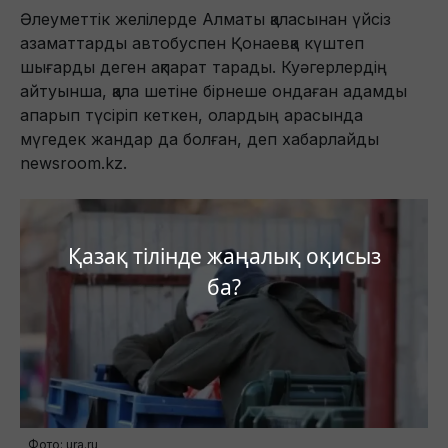
Әлеуметтік желілерде Алматы қаласынан үйсіз
азаматтарды автобуспен Қонаевқа күштеп
шығарды деген ақпарат тарады. Куәгерлердің
айтуынша, қала шетіне бірнеше ондаған адамды
апарып түсіріп кеткен, олардың арасында
мүгедек жандар да болған, деп хабарлайды
newsroom.kz.
Қазақ тілінде жаңалық оқисыз
ба?
Фото: ura.ru