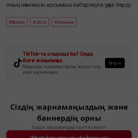
оның нәтижесін қосымша хабарлауға уәде берді.
#Қонаев
#үйсіз
#Алмаиы
TikTok-та отырсыз ба? Онда
бізге жазылыңыз.
Өту→
Маңызды жаңалықтарды жедел алу
үшін жазылыңыз.
Сіздің жарнамаңыздың және
баннердің орны
Біздің оқырмандар күніге көрсін
WhatsApp арқылы байланысу