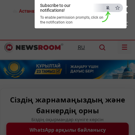
×
Subscribe to our
notifications!
Астана:
19°C
Алматы:
23°C
Шымкент:
29°C
To enable permission prompts, click on
the notification icon
ESC
☰
RU
Сіздің жарнамаңыздың және
баннердің орны
Біздің оқырмандар күніге көрсін
WhatsApp арқылы байланысу