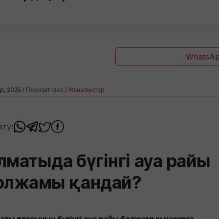
WhatsAp
ір, 2025 /
Перизат Ілес
/
Жаңалықтар
ату:
лматыда бүгінгі ауа райы
олжамы қандай?