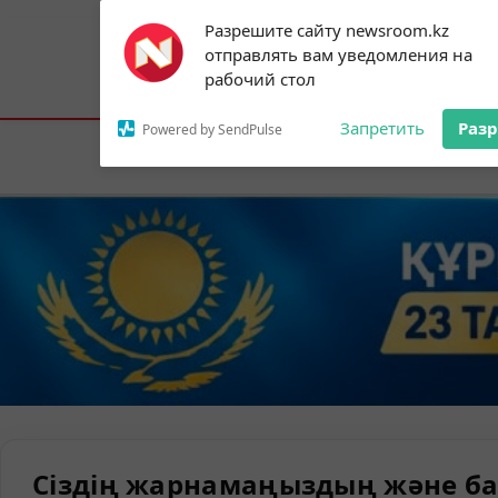
Subscribe to our
Разрешите сайту newsroom.kz
notifications!
отправлять вам уведомления на
To enable permission prompts, click on
Астана:
18°C
Алматы:
21°C
Шымк
рабочий стол
the notification icon
Запретить
Раз
Powered by SendPulse
Елорда
Сіздің жарнамаңыздың және ба