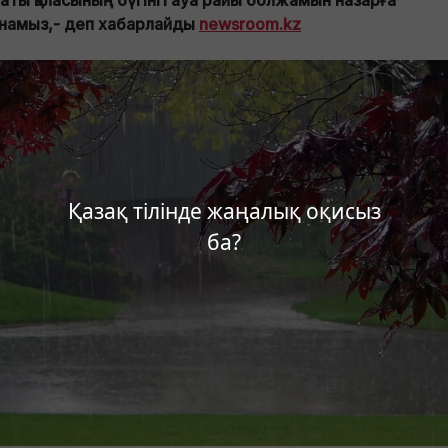
аты қаласының бүгінгі ауа райы болжамын назарға
намыз,- деп хабарлайды
newsroom.kz
Қазақ тілінде жаңалық оқисыз
ба?