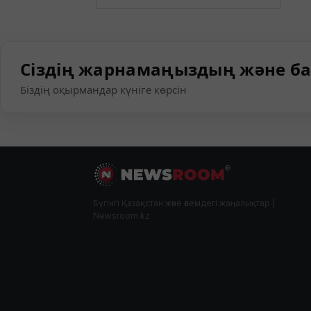
Сіздің жарнамаңыздың және ба
Біздің оқырмандар күніге көрсін
Бүгінгі Қазақстан және әлемдегі жаңалықтар |
Newsroom.kz