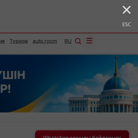
×
ESC
☰
ия
Туризм
auto.room
RU
WhatsApp арқылы байланысу