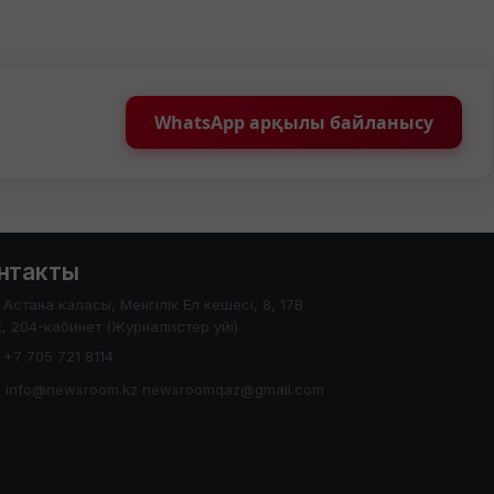
WhatsApp арқылы байланысу
нтакты
Астана каласы, Менгілік Ел кешесі, 8, 17В
, 204-кабинет (Журналистер уйі)
+7 705 721 8114
info@newsroom.kz newsroomqaz@gmail.com