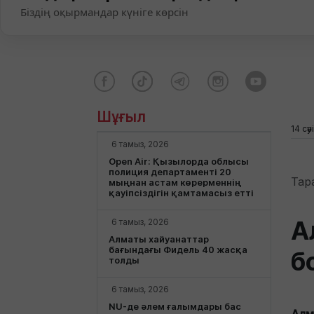
Біздің оқырмандар күніге көрсін
Шұғыл
14 сәу
6 тамыз, 2026
Open Air: Қызылорда облысы
полиция департаменті 20
Тар
мыңнан астам көрерменнің
қауіпсіздігін қамтамасыз етті
А
6 тамыз, 2026
Алматы хайуанаттар
бағындағы Фидель 40 жасқа
б
толды
6 тамыз, 2026
NU-де әлем ғалымдары бас