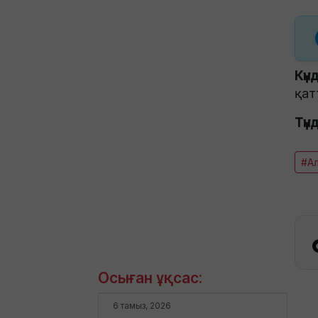
Күнд
қат
Түн
#А
Осыған ұқсас:
6 тамыз, 2026