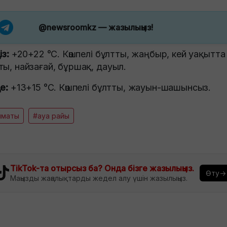
@newsroomkz
— жазылыңыз!
iз:
+20+22 °C. Көшпелі бұлтты, жаңбыр, кей уақытта
ты, найзағай, бұршақ, дауыл.
де:
+13+15 °C. Көшпелі бұлтты, жауын-шашынсыз.
лматы
#ауа райы
TikTok-та отырсыз ба? Онда бізге жазылыңыз.
Өту→
Маңызды жаңалықтарды жедел алу үшін жазылыңыз.