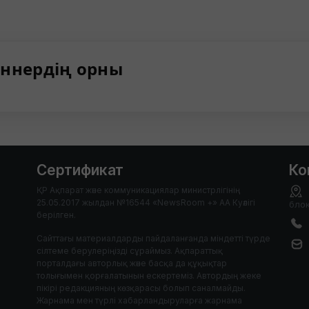
ннердің орны
Сертификат
Ко
ҚР Ақпарат және коммуникациялар министрлігінің
25.05.2017 жылдан №16544 «NewsRoom +» АА Куәлігі
блок
берілген.
Сайттағы материалдарды пайдаланғанда міндетті түрде
сілтеме берулеріңізді сұраймыз. Ақпараттық
порталдағы авторлық және басқа да құқықтар
толығымен қорғалатынын ескертеміз. Автордың жеке
пікірі редакцияның көзқарасы болып саналмайды.
Жарнама мен түрлі хабарландыруларға жарнама