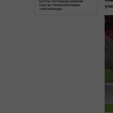
Алм
қосты: Астанада энергия
сақтау технологиялары
ұсы
талқылануда