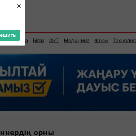
×
ент:
23°C
решить
Сараптама
Білім
ЗжТ
Медицина
Қаржы
Технолог
ннердің орны