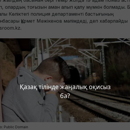
5 жылдың басынан бері темір жолда 19 адам пойыз ас
іп, олардың тоғызын аман алып қалу мүмкін болмады. 
алы Көліктегі полиция департаменті бастығының
нбасары Құрмет Мәжікенов мәлімдеді, деп хабарлайды
sroom.kz.
Қазақ тілінде жаңалық оқисыз
ба?
о: Public Domain