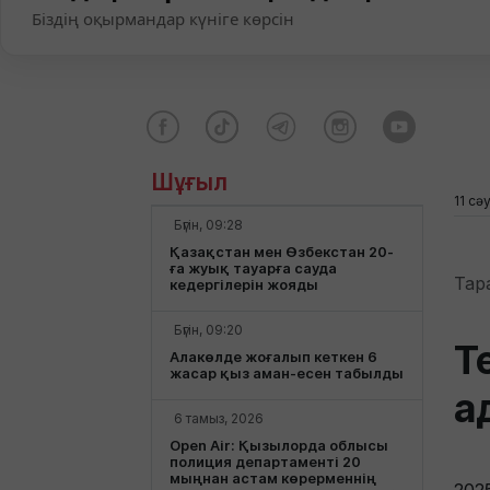
Біздің оқырмандар күніге көрсін
Шұғыл
11 сә
Бүгін, 09:28
Қазақстан мен Өзбекстан 20-
ға жуық тауарға сауда
Тар
кедергілерін жояды
Бүгін, 09:20
Т
Алакөлде жоғалып кеткен 6
жасар қыз аман-есен табылды
а
6 тамыз, 2026
Open Air: Қызылорда облысы
полиция департаменті 20
мыңнан астам көрерменнің