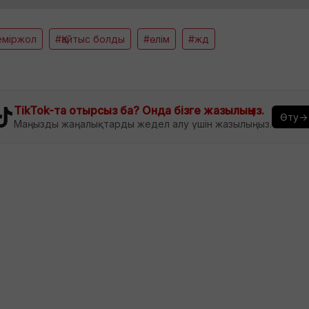
еміржол
#Қайтыс болды
#өлім
#жд
TikTok-та отырсыз ба? Онда бізге жазылыңыз.
Өту→
Маңызды жаңалықтарды жедел алу үшін жазылыңыз.