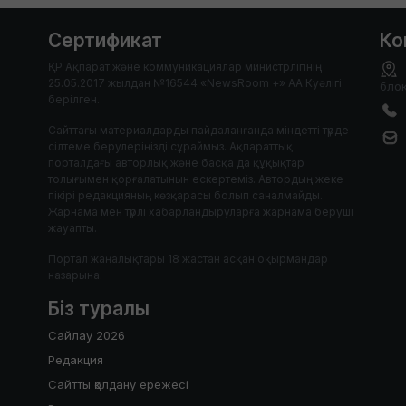
Сертификат
Ко
ҚР Ақпарат және коммуникациялар министрлігінің
25.05.2017 жылдан №16544 «NewsRoom +» АА Куәлігі
блок
берілген.
Сайттағы материалдарды пайдаланғанда міндетті түрде
сілтеме берулеріңізді сұраймыз. Ақпараттық
порталдағы авторлық және басқа да құқықтар
толығымен қорғалатынын ескертеміз. Автордың жеке
пікірі редакцияның көзқарасы болып саналмайды.
Жарнама мен түрлі хабарландыруларға жарнама беруші
жауапты.
Портал жаңалықтары 18 жастан асқан оқырмандар
назарына.
Біз туралы
Сайлау 2026
Редакция
Сайтты қолдану ережесі