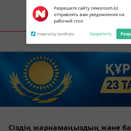
Subscribe to our
Разрешите сайту newsroom.kz
notifications!
отправлять вам уведомления на
To enable permission prompts, click on
Астана:
23°C
Алматы:
30°C
Шымк
рабочий стол
the notification icon
Запретить
Раз
Powered by SendPulse
Елорда
Сіздің жарнамаңыздың және ба