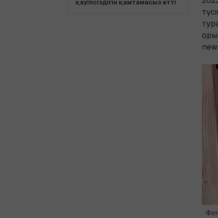
202
қауіпсіздігін қамтамасыз етті
түс
тур
оры
new
Фот