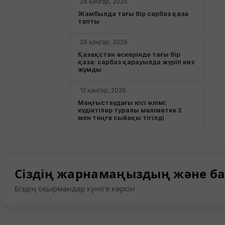
28 қаңтар, 2026
Жамбылда тағы бір сарбаз қаза
тапты
26 қаңтар, 2026
Қазақстан әскерінде тағы бір
қаза: сарбаз қарауылда жүріп көз
жұмды
12 қаңтар, 2026
Маңғыстаудағы кісі өлімі:
күдіктілер туралы мәліметке 2
млн теңге сыйақы тігілді
Сіздің жарнамаңыздың және ба
Біздің оқырмандар күніге көрсін