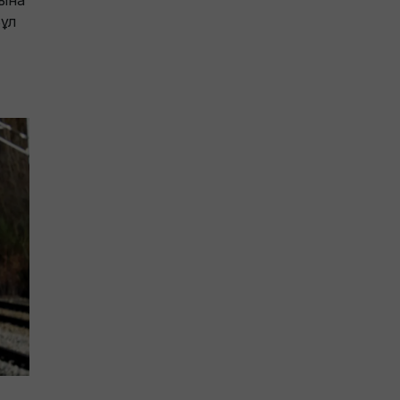
тына
Бұл