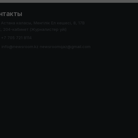
нтакты
Астана каласы, Менгілік Ел кешесі, 8, 17В
, 204-кабинет (Журналистер уйі)
+7 705 721 8114
info@newsroom.kz newsroomqaz@gmail.com