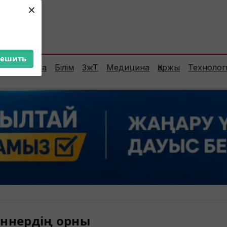
×
ент:
33°C
решить
Сараптама
Білім
ЗжТ
Медицина
Қаржы
Технолог
ннердің орны