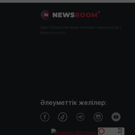
Бүгінгі Қазақстан және әлемдегі жаңалықтар |
Newsroom.kz
Әлеуметтік желілер: