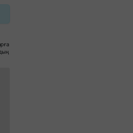
арға
ың