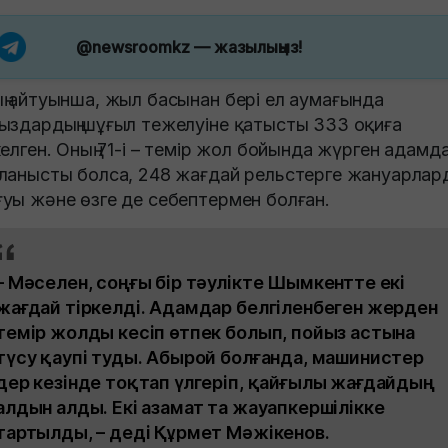
@newsroomkz
— жазылыңыз!
ң айтуынша, жыл басынан бері ел аумағында
ыздардың шұғыл тежелуіне қатысты 333 оқиға
келген. Оның 71-і – темір жол бойында жүрген адамд
ланысты болса, 248 жағдай рельстерге жануарлард
уы және өзге де себептермен болған.
– Мәселен, соңғы бір тәулікте Шымкентте екі
жағдай тіркелді. Адамдар белгіленбеген жерден
темір жолды кесіп өтпек болып, пойыз астына
түсу қаупі туды. Абырой болғанда, машинистер
дер кезінде тоқтап үлгеріп, қайғылы жағдайдың
алдын алды. Екі азамат та жауапкершілікке
тартылды, – деді Құрмет Мәжікенов.