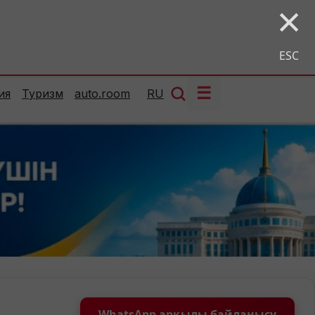
×
ESC
☰
ия
Туризм
auto.room
RU
WhatsApp арқылы байланысу