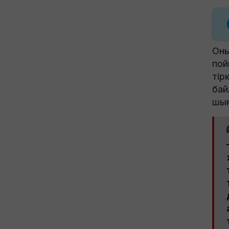
Оны
пой
тір
бай
шығ