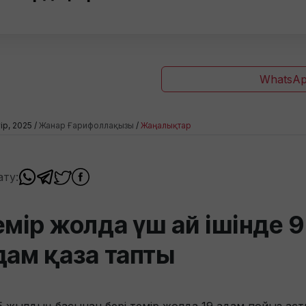
WhatsAp
уір, 2025 /
Жанар Ғарифоллақызы
/
Жаңалықтар
ату:
емір жолда үш ай ішінде 9
дам қаза тапты