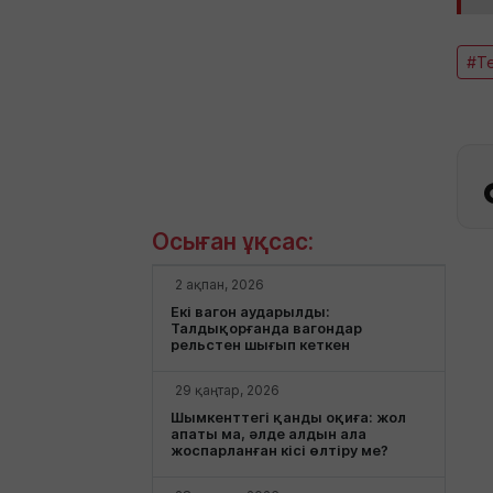
#Т
Осыған ұқсас:
2 ақпан, 2026
Екі вагон аударылды:
Талдықорғанда вагондар
рельстен шығып кеткен
29 қаңтар, 2026
Шымкенттегі қанды оқиға: жол
апаты ма, әлде алдын ала
жоспарланған кісі өлтіру ме?