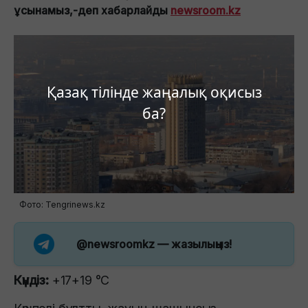
ұсынамыз,-деп хабарлайды
newsroom.kz
Қазақ тілінде жаңалық оқисыз
ба?
Фото: Tengrinews.kz
@newsroomkz
— жазылыңыз!
Күндiз:
+17+19 °C