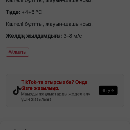
Көшпелі бұлтты, жауын-шашынсыз.
Түнде:
+4+6 °C
Көшпелі бұлтты, жауын-шашынсыз.
Желдің жылдамдығы:
3-8 м/с
#Алматы
TikTok-та отырсыз ба? Онда
бізге жазылыңыз.
Өту→
Маңызды жаңалықтарды жедел алу
үшін жазылыңыз.