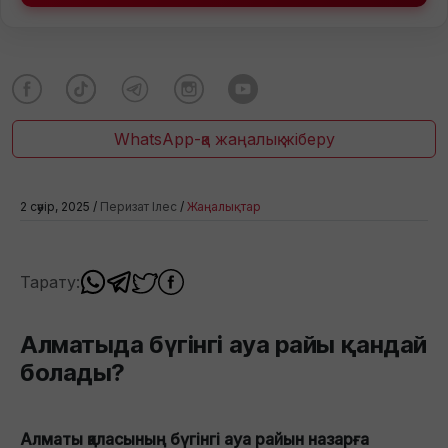
WhatsApp-қа жаңалық жіберу
2 сәуір, 2025 /
Перизат Ілес
/
Жаңалықтар
Тарату:
Алматыда бүгінгі ауа райы қандай
болады?
Алматы қаласының бүгінгі ауа райын назарға