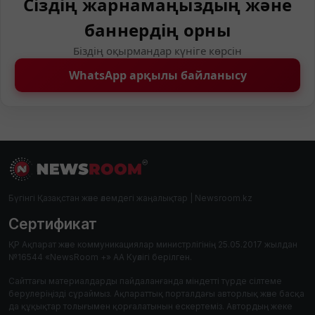
Сіздің жарнамаңыздың және
баннердің орны
Біздің оқырмандар күніге көрсін
WhatsApp арқылы байланысу
Бүгінгі Қазақстан және әлемдегі жаңалықтар | Newsroom.kz
Сертификат
ҚР Ақпарат және коммуникациялар министрлігінің 25.05.2017 жылдан
№16544 «NewsRoom +» АА Куәлігі берілген.
Сайттағы материалдарды пайдаланғанда міндетті түрде сілтеме
берулеріңізді сұраймыз. Ақпараттық порталдағы авторлық және басқа
да құқықтар толығымен қорғалатынын ескертеміз. Автордың жеке