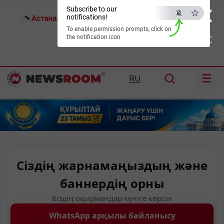
×
Subscribe to our
notifications!
Астана:
23°C
Алматы:
33°C
Шымкент:
36°C
To enable permission prompts, click on
the notification icon
ESC
☰
RU
Сіздің жарнамаңыздың және
баннердің орны
Біздің оқырмандар күніге көрсін
WhatsApp арқылы байланысу