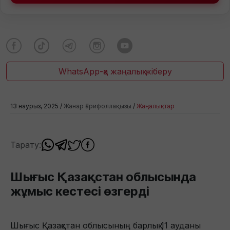
WhatsApp-қа жаңалық жіберу
13 наурыз, 2025 /
Жанар Ғарифоллақызы
/
Жаңалықтар
Тарату:
Шығыс Қазақстан облысында
жұмыс кестесі өзгерді
Шығыс Қазақстан облысының барлық 11 ауданы