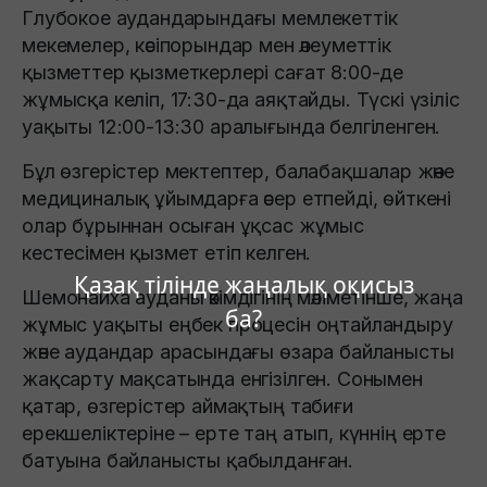
Глубокое аудандарындағы мемлекеттік
мекемелер, кәсіпорындар мен әлеуметтік
қызметтер қызметкерлері сағат 8:00-де
жұмысқа келіп, 17:30-да аяқтайды. Түскі үзіліс
уақыты 12:00-13:30 аралығында белгіленген.
Бұл өзгерістер мектептер, балабақшалар және
медициналық ұйымдарға әсер етпейді, өйткені
олар бұрыннан осыған ұқсас жұмыс
кестесімен қызмет етіп келген.
Қазақ тілінде жаңалық оқисыз
Шемонаиха ауданы әкімдігінің мәліметінше, жаңа
ба?
жұмыс уақыты еңбек процесін оңтайландыру
және аудандар арасындағы өзара байланысты
жақсарту мақсатында енгізілген. Сонымен
қатар, өзгерістер аймақтың табиғи
ерекшеліктеріне – ерте таң атып, күннің ерте
батуына байланысты қабылданған.