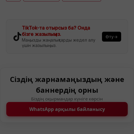
TikTok-та отырсыз ба? Онда
бізге жазылыңыз.
Өту→
Маңызды жаңалықтарды жедел алу
үшін жазылыңыз.
Сіздің жарнамаңыздың және
баннердің орны
Біздің оқырмандар күніге көрсін
WhatsApp арқылы байланысу