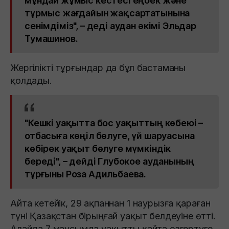
мұндай жұмыс кестесі еңбек және
тұрмыс жағдайын жақсартатынына
сенімдіміз", – деді аудан әкімі Эльдар
Тумашинов.
Жергілікті тұрғындар да бұл бастаманы
қолдады.
"Кешкі уақытта бос уақыттың көбеюі –
отбасыға көңіл бөлуге, үй шаруасына
көбірек уақыт бөлуге мүмкіндік
береді", – дейді Глубокое ауданының
тұрғыны Роза Адильбаева.
Айта кетейік, 29 ақпаннан 1 наурызға қараған
түні Қазақстан бірыңғай уақыт белдеуіне өтті.
Алайда 7 маусымда уақытты қайта өзгертуге