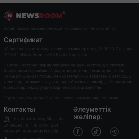
Бүгінгі Қазақстан және әлемдегі жаңалықтар | Newsroom.kz
Сертификат
ҚР Ақпарат және коммуникациялар министрлігінің 25.05.2017 жылдан
№16544 «NewsRoom +» АА Куәлігі берілген.
Сайттағы материалдарды пайдаланғанда міндетті түрде сілтеме
берулеріңізді сұраймыз. Ақпараттық порталдағы авторлық және
басқа да құқықтар толығымен қорғалатынын ескертеміз. Автордың
жеке пікірі редакцияның көзқарасы болып саналмайды. Жарнама мен
түрлі хабарландыруларға жарнама беруші жауапты.
Портал жаңалықтары 18 жастан асқан оқырмандар назарына.
Контакты
Әлеуметтік
желілер:
Астана каласы, Менгілік
Ел кешесі, 8, 17В блок, 204-
кабинет (Журналистер уйі)