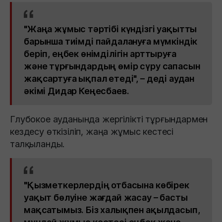
"Жаңа жұмыс тәртібі күндізгі уақытты
барынша тиімді пайдалануға мүмкіндік
беріп, еңбек өнімділігін арттыруға
және тұрғындардың өмір сүру сапасын
жақсартуға ықпал етеді", – деді аудан
әкімі Дидар Кеңесбаев.
Глубокое ауданында жергілікті тұрғындармен
кездесу өткізіліп, жаңа жұмыс кестесі
талқыланды.
"Қызметкерлердің отбасына көбірек
уақыт бөлуіне жағдай жасау – басты
мақсатымыз. Біз халықпен ақылдасып,