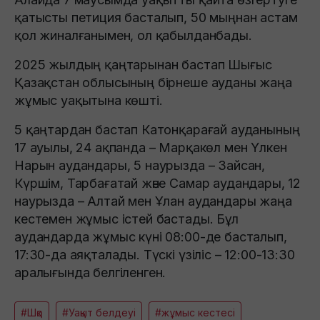
қатысты петиция басталып, 50 мыңнан астам
қол жиналғанымен, ол қабылданбады.
2025 жылдың қаңтарынан бастап Шығыс
Қазақстан облысының бірнеше ауданы жаңа
жұмыс уақытына көшті.
5 қаңтардан бастап Катонқарағай ауданының
17 ауылы, 24 ақпанда – Марқакөл мен Үлкен
Нарын аудандары, 5 наурызда – Зайсан,
Күршім, Тарбағатай және Самар аудандары, 12
наурызда – Алтай мен Ұлан аудандары жаңа
кестемен жұмыс істей бастады. Бұл
аудандарда жұмыс күні 08:00-де басталып,
17:30-да аяқталады. Түскі үзіліс – 12:00-13:30
аралығында белгіленген.
#Шқо
#Уақыт белдеуі
#жұмыс кестесі