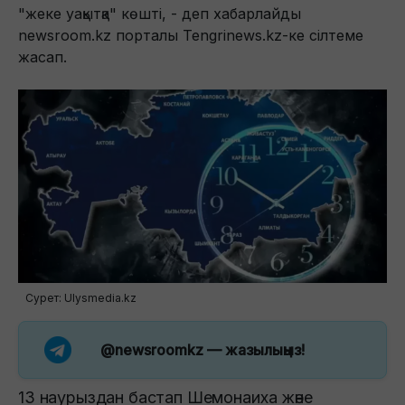
"жеке уақытқа" көшті, - деп хабарлайды
newsroom.kz порталы Tengrinews.kz-ке сілтеме
жасап.
Сурет: Ulysmedia.kz
@newsroomkz
— жазылыңыз!
13 наурыздан бастап Шемонаиха және