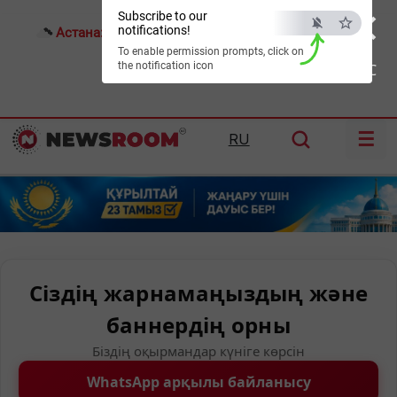
×
Subscribe to our
notifications!
Астана:
25°C
Алматы:
31°C
Шымкент:
35°C
To enable permission prompts, click on
the notification icon
ESC
☰
RU
Сіздің жарнамаңыздың және
баннердің орны
Біздің оқырмандар күніге көрсін
WhatsApp арқылы байланысу